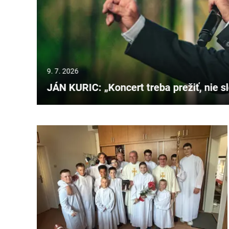
9. 7. 2026
Prečo vlaky v Lamači trúbia aj v noci?