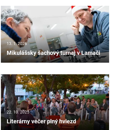
13. 1. 2026
Mikulášsky šachový turnaj v Lamači
22. 10. 2025
Literárny večer plný hviezd