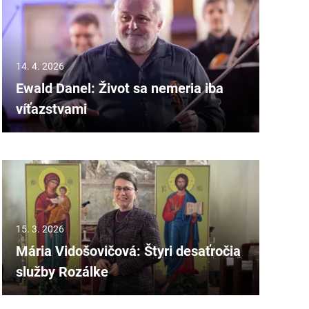
14. 4. 2026
Ewald Danel: Život sa nemeria iba
víťazstvami
15. 3. 2026
Mária Vidošovičová: Štyri desaťročia
služby Rozálke