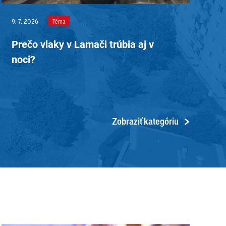
9. 7. 2026
12
Téma
Prečo vlaky v Lamači trúbia aj v
Z
noci?
c
Zobraziť kategóriu