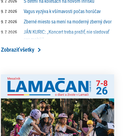
S deťmi na kolesách na novom ihrisku
9. 7. 2026
Vagus vyzýva k všímavosti počas horúčav
9. 7. 2026
Zberné miesto sa mení na moderný zberný dvor
9. 7. 2026
JÁN KURIC: „Koncert treba prežiť, nie sledovať
9. 7. 2026
cez mobil.“
 7. 2026
Zobraziť všetky
Prečo vlaky v Lamači trúbia aj v noci?
9. 7. 2026
LENA PETÁKOVÁ: „Splnila som si všetko, čo som si 
ALENA PETÁKOVÁ: „Splnila som si všetko, čo
9. 7. 2026
som si ako riaditeľka predsavzala.“
13. ročník Simultánky pod lipami v Lamači
18. 6. 2026
priniesol výborný šach aj príjemnú komunitnú
atmosféru