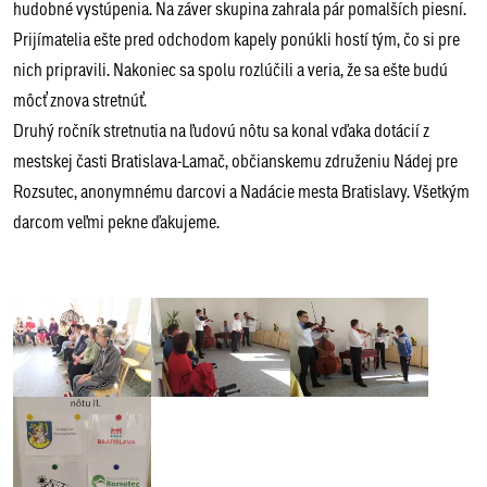
hudobné vystúpenia. Na záver skupina zahrala pár pomalších piesní.
Prijímatelia ešte pred odchodom kapely ponúkli hostí tým, čo si pre
nich pripravili. Nakoniec sa spolu rozlúčili a veria, že sa ešte budú
môcť znova stretnúť.
Druhý ročník stretnutia na ľudovú nôtu sa konal vďaka dotácií z
mestskej časti Bratislava-Lamač, občianskemu združeniu Nádej pre
Rozsutec, anonymnému darcovi a Nadácie mesta Bratislavy. Všetkým
darcom veľmi pekne ďakujeme.