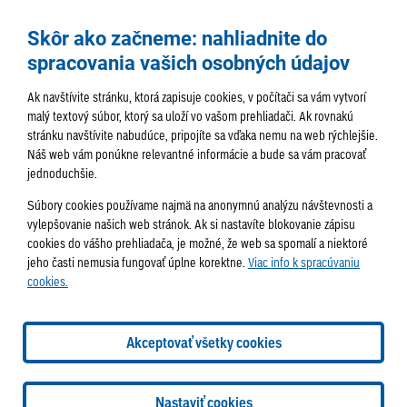
Skôr ako začneme: nahliadnite do
spracovania vašich osobných údajov
Ak navštívite stránku, ktorá zapisuje cookies, v počítači sa vám vytvorí
malý textový súbor, ktorý sa uloží vo vašom prehliadači. Ak rovnakú
stránku navštívite nabudúce, pripojíte sa vďaka nemu na web rýchlejšie.
AKTUALITY
TÉMA
SAMOSPRÁVA
Náš web vám ponúkne relevantné informácie a bude sa vám pracovať
jednoduchšie.
SERVIS
ROZHOVORY
KULTÚRA
Súbory cookies používame najmä na anonymnú analýzu návštevnosti a
HISTÓRIA
PODUJATIA
vylepšovanie našich web stránok. Ak si nastavíte blokovanie zápisu
cookies do vášho prehliadača, je možné, že web sa spomalí a niektoré
jeho časti nemusia fungovať úplne korektne.
Viac info k spracúvaniu
cookies.
Správa obsahu:
webmaster@lamac.sk
Informácie:
info@lamac.sk
Dispečing:
dispecing@lamac.sk
Doručovanie
Akceptovať všetky cookies
novín
Tlačené vydania
Sadzobník inzercie
2026 © Mestská časť Bratislava-Lamač
Tvorba web stránok
a
Nastaviť cookies