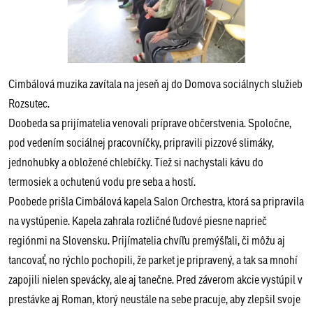
Cimbálová muzika zavítala na jeseň aj do Domova sociálnych služieb
Rozsutec.
Doobeda sa prijímatelia venovali príprave občerstvenia. Spoločne,
pod vedením sociálnej pracovníčky, pripravili pizzové slimáky,
jednohubky a obložené chlebíčky. Tiež si nachystali kávu do
termosiek a ochutenú vodu pre seba a hostí.
Poobede prišla Cimbálová kapela Salon Orchestra, ktorá sa pripravila
na vystúpenie. Kapela zahrala rozličné ľudové piesne naprieč
regiónmi na Slovensku. Prijímatelia chvíľu premýšľali, či môžu aj
tancovať, no rýchlo pochopili, že parket je pripravený, a tak sa mnohí
zapojili nielen spevácky, ale aj tanečne. Pred záverom akcie vystúpil v
prestávke aj Roman, ktorý neustále na sebe pracuje, aby zlepšil svoje