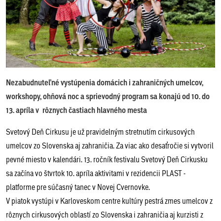
Nezabudnuteľné vystúpenia domácich i zahraničných umelcov,
workshopy, ohňová noc a sprievodný program sa konajú od 10. do
13. apríla v rôznych častiach hlavného mesta
Svetový Deň Cirkusu je už pravidelným stretnutím cirkusových
umelcov zo Slovenska aj zahraničia. Za viac ako desaťročie si vytvoril
pevné miesto v kalendári. 13. ročník festivalu Svetový Deň Cirkusku
sa začína vo štvrtok 10. apríla aktivitami v rezidencii PLAST -
platforme pre súčasný tanec v Novej Cvernovke.
V piatok vystúpi v Karloveskom centre kultúry pestrá zmes umelcov z
rôznych cirkusových oblastí zo Slovenska i zahraničia aj kurzisti z