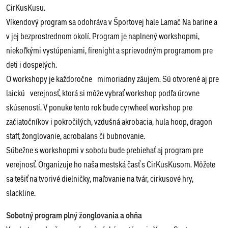
CirKusKusu.
Víkendový program sa odohráva v Športovej hale Lamač Na barine a
v jej bezprostrednom okolí. Program je naplnený workshopmi,
niekoľkými vystúpeniami, firenight a sprievodným programom pre
deti i dospelých.
O workshopy je každoročne mimoriadny záujem. Sú otvorené aj pre
laickú verejnosť, ktorá si môže vybrať workshop podľa úrovne
skúseností. V ponuke tento rok bude cyrwheel workshop pre
začiatočníkov i pokročilých, vzdušná akrobacia, hula hoop, dragon
staff, žonglovanie, acrobalans či bubnovanie.
Súbežne s workshopmi v sobotu bude prebiehať aj program pre
verejnosť. Organizuje ho naša mestská časť s CirKusKusom. Môžete
sa tešiť na tvorivé dielničky, maľovanie na tvár, cirkusové hry,
slackline.
Sobotný program plný žonglovania a ohňa