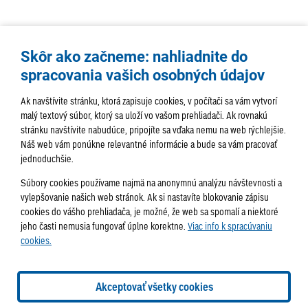
Skôr ako začneme: nahliadnite do
spracovania vašich osobných údajov
Ak navštívite stránku, ktorá zapisuje cookies, v počítači sa vám vytvorí
malý textový súbor, ktorý sa uloží vo vašom prehliadači. Ak rovnakú
stránku navštívite nabudúce, pripojíte sa vďaka nemu na web rýchlejšie.
AKTUALITY
TÉMA
SAMOSPRÁVA
Náš web vám ponúkne relevantné informácie a bude sa vám pracovať
jednoduchšie.
SERVIS
ROZHOVORY
KULTÚRA
Súbory cookies používame najmä na anonymnú analýzu návštevnosti a
HISTÓRIA
PODUJATIA
vylepšovanie našich web stránok. Ak si nastavíte blokovanie zápisu
cookies do vášho prehliadača, je možné, že web sa spomalí a niektoré
jeho časti nemusia fungovať úplne korektne.
Viac info k spracúvaniu
cookies.
Správa obsahu:
webmaster@lamac.sk
Informácie:
info@lamac.sk
Dispečing:
dispecing@lamac.sk
Doručovanie
Akceptovať všetky cookies
novín
Tlačené vydania
Sadzobník inzercie