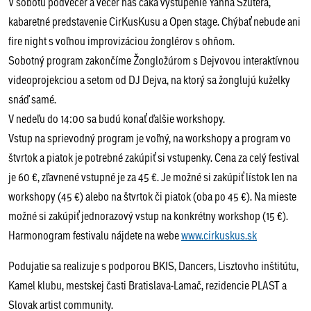
V sobotu podvečer a večer nás čaká vystúpenie Yanna Szutera,
kabaretné predstavenie CirKusKusu a Open stage. Chýbať nebude ani
fire night s voľnou improvizáciou žonglérov s ohňom.
Sobotný program zakončíme Žongložúrom s Dejvovou interaktívnou
videoprojekciou a setom od DJ Dejva, na ktorý sa žonglujú kuželky
snáď samé.
V nedeľu do 14:00 sa budú konať ďalšie workshopy.
Vstup na sprievodný program je voľný, na workshopy a program vo
štvrtok a piatok je potrebné zakúpiť si vstupenky. Cena za celý festival
je 60 €, zľavnené vstupné je za 45 €. Je možné si zakúpiť lístok len na
workshopy (45 €) alebo na štvrtok či piatok (oba po 45 €). Na mieste
možné si zakúpiť jednorazový vstup na konkrétny workshop (15 €).
Harmonogram festivalu nájdete na webe
www.cirkuskus.sk
Podujatie sa realizuje s podporou BKIS, Dancers, Lisztovho inštitútu,
Kamel klubu, mestskej časti Bratislava-Lamač, rezidencie PLAST a
Slovak artist community.