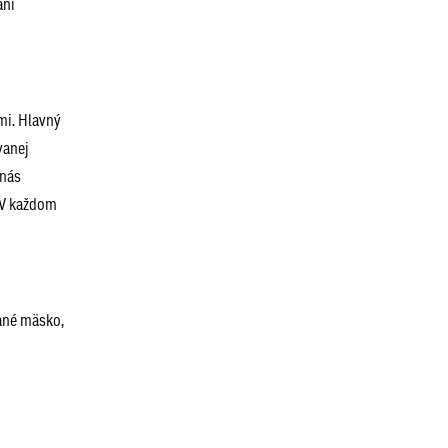
ani
mi. Hlavný
vanej
 nás
. V každom
vané mäsko,