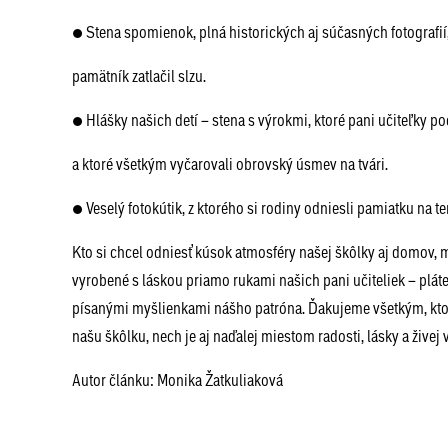
● Stena spomienok, plná historických aj súčasných fotografií,
pamätník zatlačil slzu.
● Hlášky našich detí – stena s výrokmi, ktoré pani učiteľky po
a ktoré všetkým vyčarovali obrovský úsmev na tvári.
● Veselý fotokútik, z ktorého si rodiny odniesli pamiatku na te
Kto si chcel odniesť kúsok atmosféry našej škôlky aj domov, 
vyrobené s láskou priamo rukami našich pani učiteliek – pláte
písanými myšlienkami nášho patróna. Ďakujeme všetkým, ktorí p
našu škôlku, nech je aj naďalej miestom radosti, lásky a živej v
Autor článku: Monika Žatkuliaková