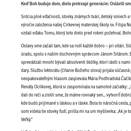
Keď Boh buduje dom, dielo prekvapí generácie: Oslávili sme
Srdcia plné vďačnosti, stovky známych tvárí, detský smiech a
výročie založenia našej Cirkevnej materskej školy sv. Filipa 
vzdali vďaku Tomu, ktorý toto dielo pred rokmi požehnal. Bo
Oslavy sme začali tam, kde sa rodí každé dobro – pri oltári.
úradu, spolu s naším duchovným správcom Jánom Sitárom. 
sprevádzali mnohí bývalí absolventi škôlky, ktorí rástli s nami
dary. Službu lektorátu (čítanie Božieho slova) prijala súčasn
neopakovateľným hlasom zaspievala Mária Podhradská Čačíková
Renáty Ocilkovej, ktorá si zaspomínala na samotné začiatky: „
dali do reči a zistili sme, že máme rovnaký sen... vytvoriť dob
kde budú prijímané s láskou a v láske. Bola to náročná cesta, 
som videla tie stovky ľudí, prišla mi na um myšlienka: ‚Ak je to
Veľký.“