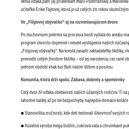
Veľká vďaka patrí jej priateľkám Márii Podhradskej a Marienk
učiteľke Erike Fajtovej, ktorá je už celých 20 rokov skutočný
Vo „Filipovej obývačke“ aj na rozvoniavajúcom dvore
Po duchovnom pokrme sa procesia hostí vydala do areálu mat
program otvorilo dojemné i veselé vystúpenie našich súčasný
„Filipovej obývačky“. Na kreslá zasadli zakladateľky škôlky, 
previedli celým životom škôlky – od jej narodenia, cez rané o
jednom období však bol Boh naším štítom a posilou.
Komunita, ktorá drží spolu: Zábava, dobroty a spomienky
Celý dvor žil vďaka obetavosti našich úžasných rodičov. Tí sa 
lahodné šaláty až po tie bezpochyby najlepšie domáce koláče
● Stanovištia zručnosti, kde deti testovali šikovnosť svojich r
● Kúzelná výroba mega bublín, cukrová vata a chrumkavé pu