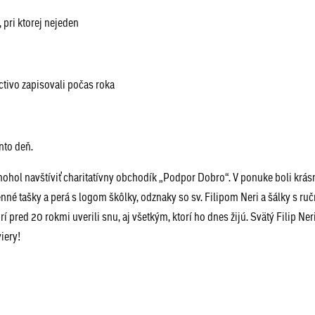
 pri ktorej nejeden
ctivo zapisovali počas roka
nto deň.
mohol navštíviť charitatívny obchodík „Podpor Dobro“. V ponuke boli krás
nné tašky a perá s logom škôlky, odznaky so sv. Filipom Neri a šálky s ru
red 20 rokmi uverili snu, aj všetkým, ktorí ho dnes žijú. Svätý Filip Neri
iery!