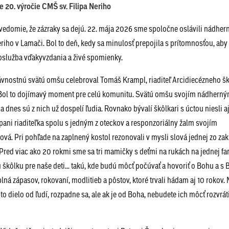
 20. výročie CMŠ sv. Filipa Neriho
 vedomie, že zázraky sa dejú. 22. mája 2026 sme spoločne oslávili nádher
Neriho v Lamači. Bol to deň, kedy sa minulosť prepojila s prítomnosťou, ab
hoslužba vďakyvzdania a živé spomienky.
 Slávnostnú svätú omšu celebroval Tomáš Krampl, riaditeľ Arcidiecézneho 
Bol to dojímavý moment pre celú komunitu. Svätú omšu svojím nádhern
 a dnes sú z nich už dospelí ľudia. Rovnako bývalí škôlkari s úctou niesli a
á pani riaditeľka spolu s jedným z oteckov a responzoriálny žalm svojím
. Pri pohľade na zaplnený kostol rezonovali v mysli slová jednej zo zakl
Pred viac ako 20 rokmi sme sa tri mamičky s deťmi na rukách na jednej far
rú škôlku pre naše deti... takú, kde budú môcť počúvať a hovoriť o Bohu a s 
plná zápasov, rokovaní, modlitieb a pôstov, ktoré trvali hádam aj 10 rokov.
to dielo od ľudí, rozpadne sa, ale ak je od Boha, nebudete ich môcť rozvráti