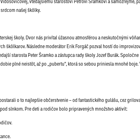
e Vidošovičovej, vtedajšiemu starostovi Petrovi Šramkovi a samozrejme, p
m srdcom našej škôlky.
erskej školy. Dvor nás privítal úžasnou atmosférou a neskutočnými vôňa
ch škôlkarov. Následne moderátor Erik Forgáč pozval hostí do improvizo
vtedajší starosta Peter Šramko a zástupca rady školy Jozef Burák. Spoločne
bdobie plné neistôt, až po „pubertu“, ktorá so sebou priniesla mnohé boje
postarali o to najlepšie občerstvenie – od fantastického gulášu, cez grilo
 pod slnkom. Pre deti a rodičov bolo pripravených množstvo aktivít:
odičov.
kance.