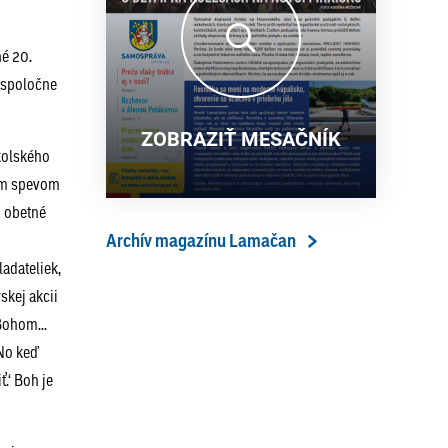
13. ročník Simultánky pod
18. 6. 2026
lipami v Lamači priniesol
né 20.
výborný šach aj príjemnú
y spoločne
komunitnú atmosféru
ZOBRAZIŤ MESAČNÍK
školského
ým spevom
j obetné
Archív magazínu Lamačan
adateliek,
skej akcii
Bohom...
 No keď
ť.‘ Boh je