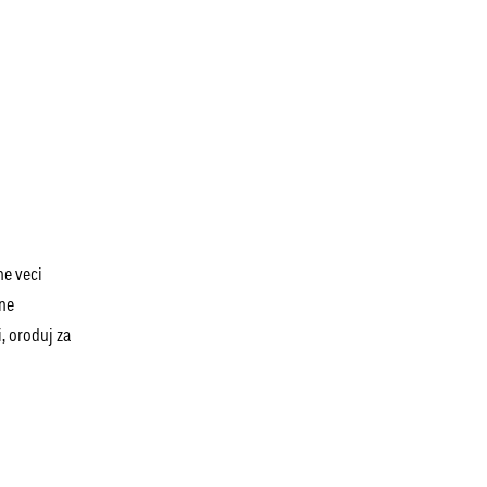
ne veci
čne
, oroduj za