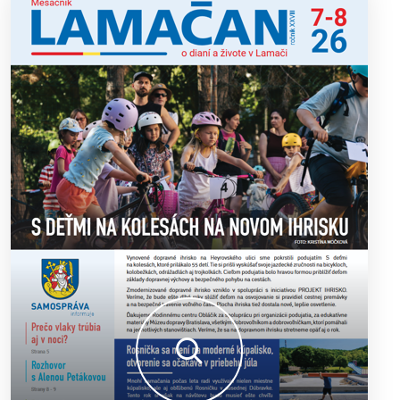
výborný šach aj príjemnú komunitnú atmosféru