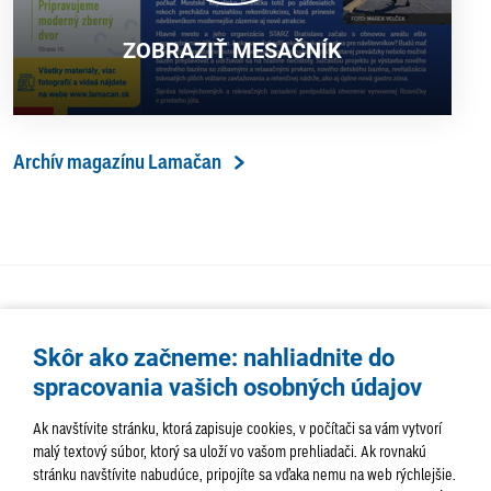
ZOBRAZIŤ MESAČNÍK
Archív magazínu Lamačan
Skôr ako začneme: nahliadnite do
spracovania vašich osobných údajov
Ak navštívite stránku, ktorá zapisuje cookies, v počítači sa vám vytvorí
malý textový súbor, ktorý sa uloží vo vašom prehliadači. Ak rovnakú
stránku navštívite nabudúce, pripojíte sa vďaka nemu na web rýchlejšie.
AKTUALITY
TÉMA
SAMOSPRÁVA