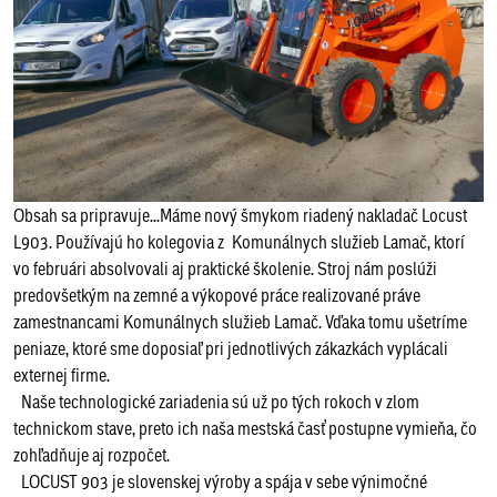
Obsah sa pripravuje...Máme nový šmykom riadený nakladač Locust
L903. Používajú ho kolegovia z Komunálnych služieb Lamač, ktorí
vo februári absolvovali aj praktické školenie. Stroj nám poslúži
predovšetkým na zemné a výkopové práce realizované práve
zamestnancami Komunálnych služieb Lamač. Vďaka tomu ušetríme
peniaze, ktoré sme doposiaľ pri jednotlivých zákazkách vyplácali
externej firme.
Naše technologické zariadenia sú už po tých rokoch v zlom
technickom stave, preto ich naša mestská časť postupne vymieňa, čo
zohľadňuje aj rozpočet.
LOCUST 903 je slovenskej výroby a spája v sebe výnimočné