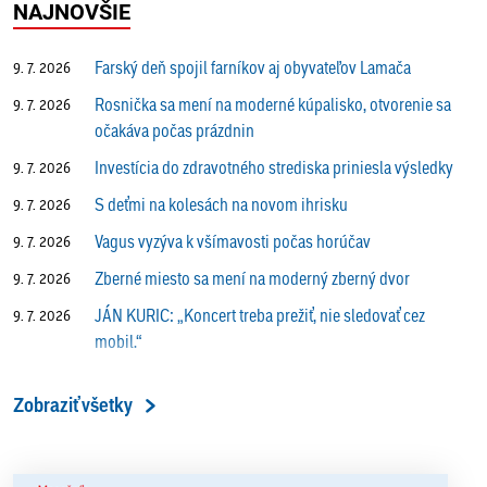
NAJNOVŠIE
Farský deň spojil farníkov aj obyvateľov Lamača
9. 7. 2026
Rosnička sa mení na moderné kúpalisko, otvorenie sa
9. 7. 2026
očakáva počas prázdnin
Investícia do zdravotného strediska priniesla výsledky
9. 7. 2026
S deťmi na kolesách na novom ihrisku
9. 7. 2026
Vagus vyzýva k všímavosti počas horúčav
9. 7. 2026
Zberné miesto sa mení na moderný zberný dvor
9. 7. 2026
JÁN KURIC: „Koncert treba prežiť, nie sledovať cez
9. 7. 2026
mobil.“
Prečo vlaky v Lamači trúbia aj v noci?
9. 7. 2026
Zobraziť všetky
ALENA PETÁKOVÁ: „Splnila som si všetko, čo som si
9. 7. 2026
ako riaditeľka predsavzala.“
13. ročník Simultánky pod lipami v Lamači priniesol
18. 6. 2026