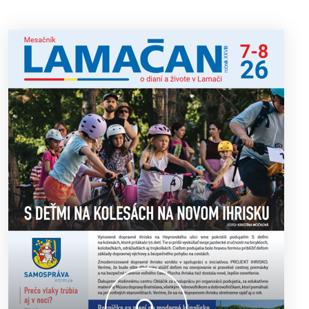
ako riaditeľka predsavzala.“
13. ročník Simultánky pod lipami v Lamači priniesol
18. 6. 2026
výborný šach aj príjemnú komunitnú atmosféru