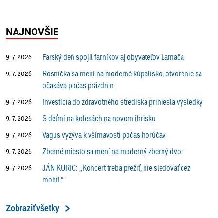
NAJNOVŠIE
Farský deň spojil farníkov aj obyvateľov Lamača
9. 7. 2026
Rosnička sa mení na moderné kúpalisko, otvorenie sa
9. 7. 2026
očakáva počas prázdnin
Investícia do zdravotného strediska priniesla výsledky
9. 7. 2026
S deťmi na kolesách na novom ihrisku
9. 7. 2026
Vagus vyzýva k všímavosti počas horúčav
9. 7. 2026
Zberné miesto sa mení na moderný zberný dvor
9. 7. 2026
JÁN KURIC: „Koncert treba prežiť, nie sledovať cez
9. 7. 2026
mobil.“
Prečo vlaky v Lamači trúbia aj v noci?
9. 7. 2026
Zobraziť všetky
ALENA PETÁKOVÁ: „Splnila som si všetko, čo som si
9. 7. 2026