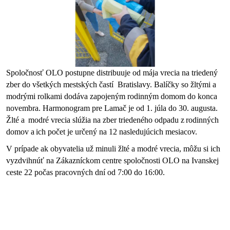
Spoločnosť OLO postupne distribuuje od mája vrecia na triedený 
zber do všetkých mestských častí  Bratislavy. Balíčky so žltými a 
modrými rolkami dodáva zapojeným rodinným domom do konca 
novembra. Harmonogram pre Lamač je od 1. júla do 30. augusta. 
Žlté a
 modré vrecia slúžia na zber triedeného odpadu z
rodinných 
domov a
ich počet je určený na 12 nasledujúcich mesiacov. 
V prípade ak obyvatelia už minuli žlté a modré vrecia, môžu si ich 
vyzdvihnúť na Zákazníckom centre spoločnosti OLO na Ivanskej 
ceste 22 počas pracovných dní od 7:00 do 16:00.