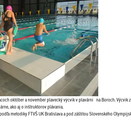
iacoch október a november plavecký výcvik v plavárni na Boroch. Výcvik 
árne, ako aj o inštruktorov plávania.
al podľa metodiky FTVŠ UK Bratislava a pod záštitou Slovenského Olympij