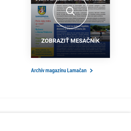
13. ročník Simultánky pod
18. 6. 2026
lipami v Lamači priniesol
výborný šach aj príjemnú
komunitnú atmosféru
ZOBRAZIŤ MESAČNÍK
Archív magazínu Lamačan
ÁVA
SERVIS