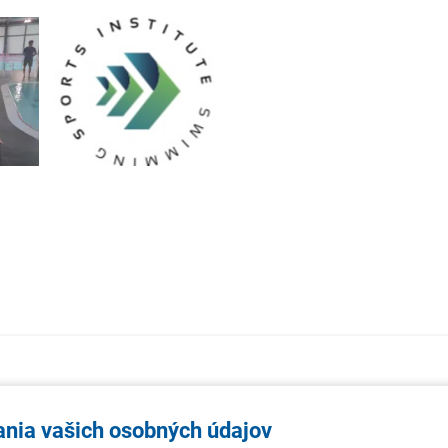
AKTUALITY
TÉMA
SAMOSPR
ania vašich osobných údajov