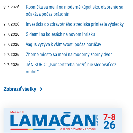
Rosnička sa mení na moderné kúpalisko, otvorenie sa
9. 7. 2026
očakáva počas prázdnin
Investícia do zdravotného strediska priniesla výsledky
9. 7. 2026
S deťmi na kolesách na novom ihrisku
9. 7. 2026
Vagus vyzýva k všímavosti počas horúčav
9. 7. 2026
Zberné miesto sa mení na moderný zberný dvor
9. 7. 2026
JÁN KURIC: „Koncert treba prežiť, nie sledovať cez
9. 7. 2026
mobil.“
Prečo vlaky v Lamači trúbia aj v noci?
9. 7. 2026
Zobraziť všetky
ALENA PETÁKOVÁ: „Splnila som si všetko, čo som si
9. 7. 2026
ako riaditeľka predsavzala.“
13. ročník Simultánky pod lipami v Lamači priniesol
18. 6. 2026
výborný šach aj príjemnú komunitnú atmosféru