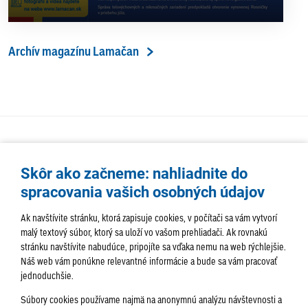
Archív magazínu Lamačan
Skôr ako začneme: nahliadnite do
spracovania vašich osobných údajov
Ak navštívite stránku, ktorá zapisuje cookies, v počítači sa vám vytvorí
malý textový súbor, ktorý sa uloží vo vašom prehliadači. Ak rovnakú
stránku navštívite nabudúce, pripojíte sa vďaka nemu na web rýchlejšie.
AKTUALITY
TÉMA
SAMOSPRÁVA
Náš web vám ponúkne relevantné informácie a bude sa vám pracovať
jednoduchšie.
SERVIS
ROZHOVORY
KULTÚRA
Súbory cookies používame najmä na anonymnú analýzu návštevnosti a