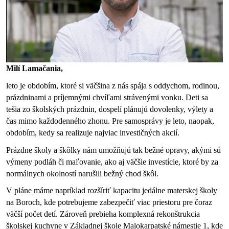
Milí Lamačania,
leto je obdobím, ktoré si väčšina z nás spája s oddychom, rodinou, 
prázdninami a príjemnými chvíľami strávenými vonku. Deti sa 
tešia zo školských prázdnin, dospelí plánujú dovolenky, výlety a 
čas mimo každodenného zhonu. Pre samosprávy je leto, naopak, 
obdobím, kedy sa realizuje najviac investičných akcií.
Prázdne školy a škôlky nám umožňujú tak bežné opravy, akými sú 
výmeny podláh či maľovanie, ako aj väčšie investície, ktoré by za 
normálnych okolností narušili bežný chod škôl.
V pláne máme napríklad rozšíriť kapacitu jedálne materskej školy 
na Boroch, kde potrebujeme zabezpečiť viac priestoru pre čoraz 
väčší počet detí. Zároveň prebieha komplexná rekonštrukcia 
školskej kuchyne v Základnej škole Malokarpatské námestie 1, kde 