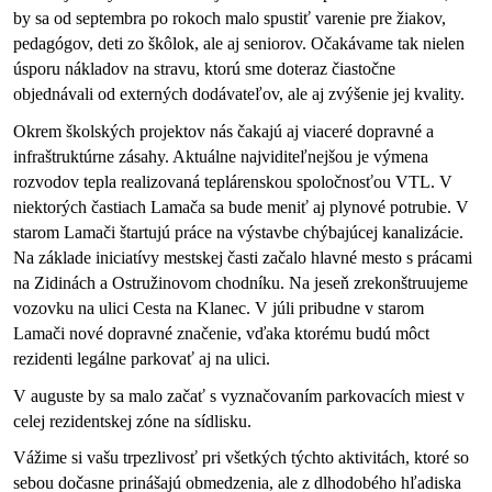
by sa od septembra po rokoch malo spustiť varenie pre žiakov, 
pedagógov, deti zo škôlok, ale aj seniorov. Očakávame tak nielen 
úsporu nákladov na stravu, ktorú sme doteraz čiastočne 
objednávali od externých dodávateľov, ale aj zvýšenie jej kvality. 
Okrem školských projektov nás čakajú aj viaceré dopravné a 
infraštruktúrne zásahy. Aktuálne najviditeľnejšou je výmena 
rozvodov tepla realizovaná teplárenskou spoločnosťou VTL. V 
niektorých častiach Lamača sa bude meniť aj plynové potrubie. V 
starom Lamači štartujú práce na výstavbe chýbajúcej kanalizácie. 
Na základe iniciatívy mestskej časti začalo hlavné mesto s prácami 
na Zidinách a Ostružinovom chodníku. Na jeseň zrekonštruujeme 
vozovku na ulici Cesta na Klanec. V júli pribudne v starom 
Lamači nové dopravné značenie, vďaka ktorému budú môct 
rezidenti legálne parkovať aj na ulici. 
V auguste by sa malo začať s vyznačovaním parkovacích miest v 
celej rezidentskej zóne na sídlisku.
Vážime si vašu trpezlivosť pri všetkých týchto aktivitách, ktoré so 
sebou dočasne prinášajú obmedzenia, ale z dlhodobého hľadiska 