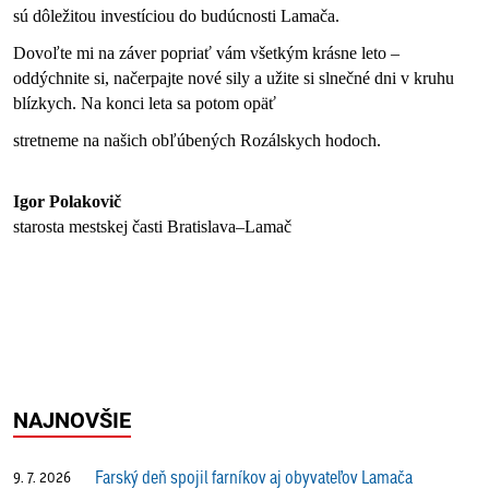
sú dôležitou investíciou do budúcnosti Lamača. 
Dovoľte mi na záver popriať vám všetkým krásne leto – 
oddýchnite si, načerpajte nové sily a užite si slnečné dni v kruhu 
blízkych. Na konci leta sa potom opäť
stretneme na našich obľúbených Rozálskych hodoch.
Igor Polakovič
starosta mestskej časti Bratislava–Lamač
NAJNOVŠIE
Farský deň spojil farníkov aj obyvateľov Lamača
9. 7. 2026