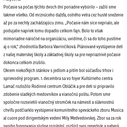
Počasie sa počas týchto dvoch dní poriadne vybúrilo – zažili sme
takmer všetko. Od mrznúceho dažďa, ostrého vetra cez husté sneženie
až po za nechty zachádzajúcu zimu. „Počasie nám síce neprialo, ale
podujatie napriek tomu dopadlo celkom fajn. Bolo to však
mimoriadne náročné na organizáciu, uvidíme, či sa do toho pustíme
aj o rok,“ zhodnotila Barbora Vavrinčíková. Plánované vystúpenie detí
z našej materskej školy a základnej školy sa pre nepriaznivé počasie
dokonca celkom zrušilo.
Okrem niekoľkých stánkov s jedlom a pitím bol súčasťou trhov i
sprievodný program. 1. decembra sa vo foyer Kultúrneho centra
Lamač rozložilo Rodinné centrum Obláčik a pre deti si pripravilo
zdobenie sladkých medovníkov a vianočnú poštu. Potom sme
spoločne rozsvietili vianočný stromček na námestí a slávnostnú
chvíľu podčiarklo vystúpenie komunitného speváckeho zboru Musica
al cuore pod dirigentským vedení Mily Medvedovskej. Zbor sa za rok
svojho fungovania slušne rozrástol, rozšíril svoj repertoár a naberá