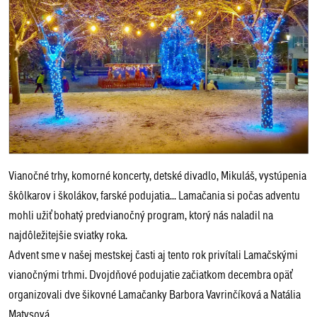
Vianočné trhy, komorné koncerty, detské divadlo, Mikuláš, vystúpenia
škôlkarov i školákov, farské podujatia... Lamačania si počas adventu
mohli užiť bohatý predvianočný program, ktorý nás naladil na
najdôležitejšie sviatky roka.
Advent sme v našej mestskej časti aj tento rok privítali Lamačskými
vianočnými trhmi. Dvojdňové podujatie začiatkom decembra opäť
organizovali dve šikovné Lamačanky Barbora Vavrinčíková a Natália
Matysová.