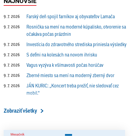
NAJNOVŠIE
Farský deň spojil farníkov aj obyvateľov Lamača
9. 7. 2026
Rosnička sa mení na moderné kúpalisko, otvorenie sa
9. 7. 2026
očakáva počas prázdnin
Investícia do zdravotného strediska priniesla výsledky
9. 7. 2026
S deťmi na kolesách na novom ihrisku
9. 7. 2026
Vagus vyzýva k všímavosti počas horúčav
9. 7. 2026
Zberné miesto sa mení na moderný zberný dvor
9. 7. 2026
JÁN KURIC: „Koncert treba prežiť, nie sledovať cez
9. 7. 2026
mobil.“
Prečo vlaky v Lamači trúbia aj v noci?
9. 7. 2026
Zobraziť všetky
ALENA PETÁKOVÁ: „Splnila som si všetko, čo som si
9. 7. 2026
ako riaditeľka predsavzala.“
13. ročník Simultánky pod lipami v Lamači priniesol
18. 6. 2026