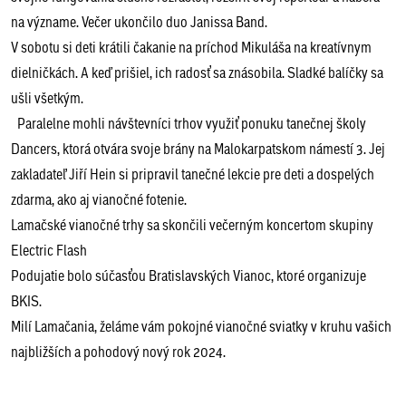
na význame. Večer ukončilo duo Janissa Band.
V sobotu si deti krátili čakanie na príchod Mikuláša na kreatívnym
dielničkách. A keď prišiel, ich radosť sa znásobila. Sladké balíčky sa
ušli všetkým.
Paralelne mohli návštevníci trhov využiť ponuku tanečnej školy
Dancers, ktorá otvára svoje brány na Malokarpatskom námestí 3. Jej
zakladateľ Jiří Hein si pripravil tanečné lekcie pre deti a dospelých
zdarma, ako aj vianočné fotenie.
Lamačské vianočné trhy sa skončili večerným koncertom skupiny
Electric Flash
Podujatie bolo súčasťou Bratislavských Vianoc, ktoré organizuje
BKIS.
Milí Lamačania, želáme vám pokojné vianočné sviatky v kruhu vašich
najbližších a pohodový nový rok 2024.