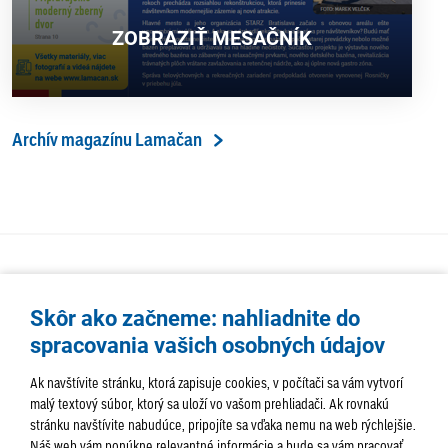
ZOBRAZIŤ MESAČNÍK
Archív magazínu Lamačan
Skôr ako začneme: nahliadnite do
spracovania vašich osobných údajov
Ak navštívite stránku, ktorá zapisuje cookies, v počítači sa vám vytvorí
malý textový súbor, ktorý sa uloží vo vašom prehliadači. Ak rovnakú
stránku navštívite nabudúce, pripojíte sa vďaka nemu na web rýchlejšie.
AKTUALITY
TÉMA
SAMOSPRÁVA
Náš web vám ponúkne relevantné informácie a bude sa vám pracovať