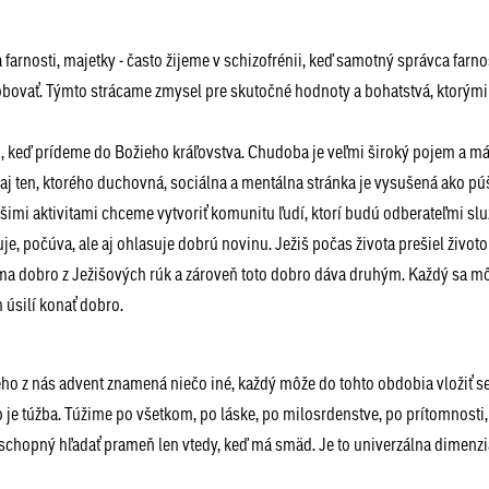
a farnosti, majetky - často žijeme v schizofrénii, keď samotný správca farn
obovať. Týmto strácame zmysel pre skutočné hodnoty a bohatstvá, ktorými
ajú, keď prídeme do Božieho kráľovstva. Chudoba je veľmi široký pojem a má
aj ten, ktorého duchovná, sociálna a mentálna stránka je vysušená ako púš
šimi aktivitami chceme vytvoriť komunitu ľudí, ktorí budú odberateľmi slu
je, počúva, ale aj ohlasuje dobrú novinu. Ježiš počas života prešiel život
ma dobro z Ježišových rúk a zároveň toto dobro dáva druhým. Každý sa mô
 úsilí konať dobro.
o z nás advent znamená niečo iné, každý môže do tohto obdobia vložiť se
o je túžba. Túžime po všetkom, po láske, po milosrdenstve, po prítomnosti,
schopný hľadať prameň len vtedy, keď má smäd. Je to univerzálna dimenzia