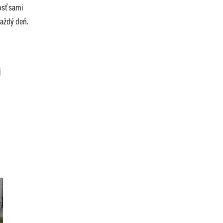
osť sami
každý deň.
j