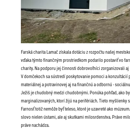
Farská charita Lamač získala dotáciu z rozpočtu našej mestsk
vďaka týmto finančným prostriedkom podarilo postaviť vo far
charity. Na podporu jej činnosti dobrovoľníci zorganizovali 
V domčekoch sa sústredí poskytovanie pomoci a konzultácií 
materiálnej a potravinovej aj na finančnú a odbornú - sociál
Ježiš je chudobný medzi chudobnými. Ponúka pohľad, ako by 
marginalizovaných, ktorí žijú na perifériách. Tieto myšlienky 
Farnosť totiž nemôže byť teleso, ktoré je uzavreté ako múzeum.
slovo nielen ústami, ale aj skutkami milosrdenstva. Práve mil
práve nachádza.