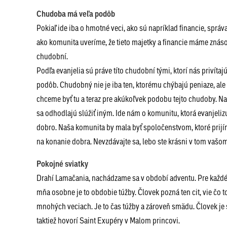
Chudoba má veľa podôb
Pokiaľ ide iba o hmotné veci, ako sú napríklad financie, správ
ako komunita uveríme, že tieto majetky a financie máme znás
chudobní.
Podľa evanjelia sú práve títo chudobní tými, ktorí nás privít
podôb. Chudobný nie je iba ten, ktorému chýbajú peniaze, ale 
chceme byť tu a teraz pre akúkoľvek podobu tejto chudoby. Na
sa odhodlajú slúžiť iným. Ide nám o komunitu, ktorá evanjelizu
dobro. Naša komunita by mala byť spoločenstvom, ktoré prijí
na konanie dobra. Nevzdávajte sa, lebo ste krásni v tom vašom
Pokojné sviatky
Drahí Lamačania, nachádzame sa v období adventu. Pre každéh
mňa osobne je to obdobie túžby. Človek pozná ten cit, vie čo t
mnohých veciach. Je to čas túžby a zároveň smädu. Človek je 
taktiež hovorí Saint Exupéry v Malom princovi.