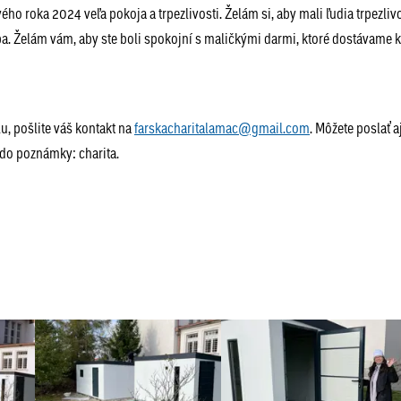
ho roka 2024 veľa pokoja a trpezlivosti. Želám si, aby mali ľudia trpezliv
ba. Želám vám, aby ste boli spokojní s maličkými darmi, ktoré dostávame 
lu, pošlite váš kontakt na
farskacharitalamac@gmail.com
. Môžete poslať a
o poznámky: charita.