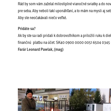
Rád by som vám zaželal milostiplné vianočné sviatky a do nové
pre seba. Aby neboli takí uponáhľaní, a to mám na mysli aj se
Aby ste neočakávali niečo veľké.
Pridáte sa?
Ak by ste sa radi pridali k dobrovoľníkom a priložili ruku k die
finančnú platbu na účet: SK40 0900 0000 0051 6504 0345 d
Farár
Leonard Pawlak, (mag)