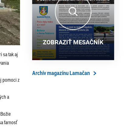
13. ročník Simultánky pod
18. 6. 2026
lipami v Lamači priniesol
výborný šach aj príjemnú
komunitnú atmosféru
ZOBRAZIŤ MESAČNÍK
 sa tak aj
vania
Archív magazínu Lamačan
j pomoci z
ých a
 Božie
sa farnosť