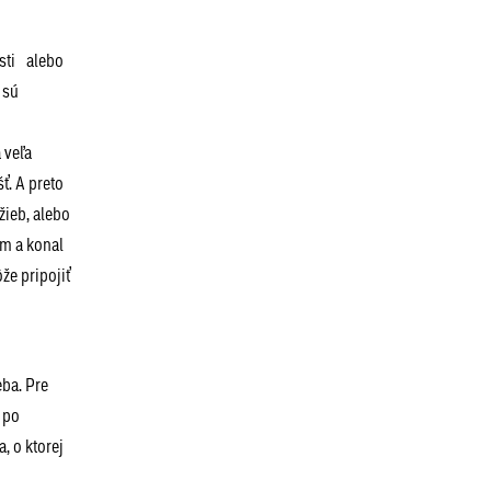
osti alebo
 sú
 veľa
ť. A preto
žieb, alebo
om a konal
že pripojiť
ba. Pre
 po
, o ktorej