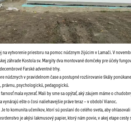
ej na vytvorenie priestoru na pomoc núdznym žijúcim v Lamači. V novembri
skej záhrade Kostola sv. Margity dva montované domčeky pre účely fungo
aj decembrové Farské adventné trhy.
pre núdznych v pravidelnom čase a postupné rozširovanie škály ponúkane
nu, právnu, psychologickú, pedagogickú.
farnosť mala vyzerať. Mali by sme sa opýtať, aký záujem máme o chudobn
sa vynárajú ešte o čosi naliehavejšie práve teraz – v období Vianoc.
 Je to komunita učeníkov, ktorí sú poslaní do celého sveta, aby ohlasovali
osrdenstvo je akýsi lakmusový papier, ktorý nám povie, v akej etape cesty 