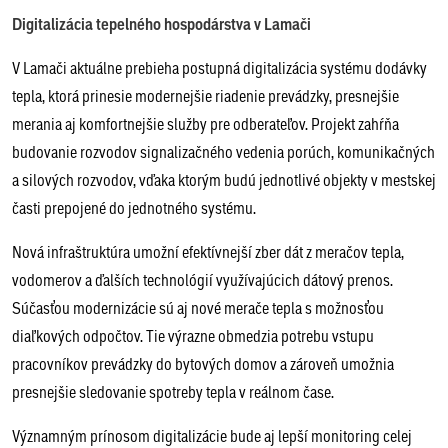
Digitalizácia tepelného hospodárstva v Lamači
V Lamači aktuálne prebieha postupná digitalizácia systému dodávky
tepla, ktorá prinesie modernejšie riadenie prevádzky, presnejšie
merania aj komfortnejšie služby pre odberateľov. Projekt zahŕňa
budovanie rozvodov signalizačného vedenia porúch, komunikačných
a silových rozvodov, vďaka ktorým budú jednotlivé objekty v mestskej
časti prepojené do jednotného systému.
Nová infraštruktúra umožní efektívnejší zber dát z meračov tepla,
vodomerov a ďalších technológií využívajúcich dátový prenos.
Súčasťou modernizácie sú aj nové merače tepla s možnosťou
diaľkových odpočtov. Tie výrazne obmedzia potrebu vstupu
pracovníkov prevádzky do bytových domov a zároveň umožnia
presnejšie sledovanie spotreby tepla v reálnom čase.
Významným prínosom digitalizácie bude aj lepší monitoring celej