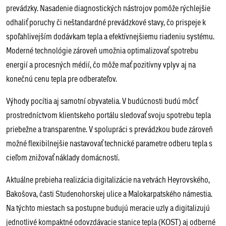
prevádzky. Nasadenie diagnostických nástrojov pomôže rýchlejšie
odhaliť poruchy či neštandardné prevádzkové stavy, čo prispeje k
spoľahlivejším dodávkam tepla a efektívnejšiemu riadeniu systému.
Moderné technológie zároveň umožnia optimalizovať spotrebu
energií a procesných médií, čo môže mať pozitívny vplyv aj na
konečnú cenu tepla pre odberateľov.
Výhody pocítia aj samotní obyvatelia. V budúcnosti budú môcť
prostredníctvom klientskeho portálu sledovať svoju spotrebu tepla
priebežne a transparentne. V spolupráci s prevádzkou bude zároveň
možné flexibilnejšie nastavovať technické parametre odberu tepla s
cieľom znižovať náklady domácností.
Aktuálne prebieha realizácia digitalizácie na vetvách Heyrovského,
Bakošova, časti Studenohorskej ulice a Malokarpatského námestia.
Na týchto miestach sa postupne budujú meracie uzly a digitalizujú
jednotlivé kompaktné odovzdávacie stanice tepla (KOST) aj odberné