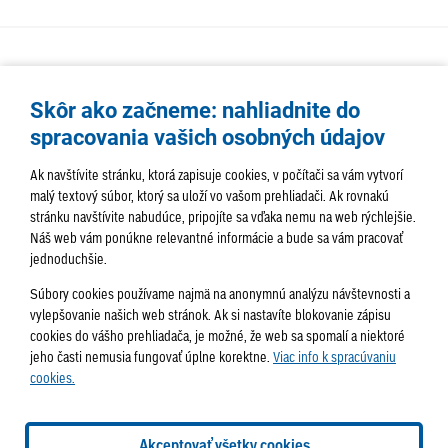
Skôr ako začneme: nahliadnite do
spracovania vašich osobných údajov
Ak navštívite stránku, ktorá zapisuje cookies, v počítači sa vám vytvorí
malý textový súbor, ktorý sa uloží vo vašom prehliadači. Ak rovnakú
stránku navštívite nabudúce, pripojíte sa vďaka nemu na web rýchlejšie.
AKTUALITY
TÉMA
SAMOSPRÁVA
Náš web vám ponúkne relevantné informácie a bude sa vám pracovať
jednoduchšie.
SERVIS
ROZHOVORY
KULTÚRA
Súbory cookies používame najmä na anonymnú analýzu návštevnosti a
HISTÓRIA
PODUJATIA
vylepšovanie našich web stránok. Ak si nastavíte blokovanie zápisu
cookies do vášho prehliadača, je možné, že web sa spomalí a niektoré
jeho časti nemusia fungovať úplne korektne.
Viac info k spracúvaniu
cookies.
Správa obsahu:
webmaster@lamac.sk
Informácie:
info@lamac.sk
Dispečing:
dispecing@lamac.sk
Doručovanie
Akceptovať všetky cookies