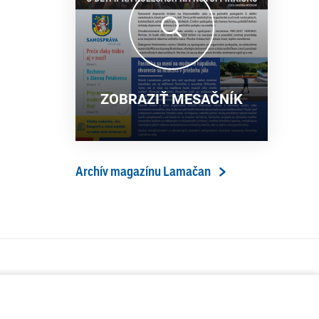
13. ročník Simultánky pod
18. 6. 2026
lipami v Lamači priniesol
výborný šach aj príjemnú
komunitnú atmosféru
ZOBRAZIŤ MESAČNÍK
Archív magazínu Lamačan
ÁVA
SERVIS