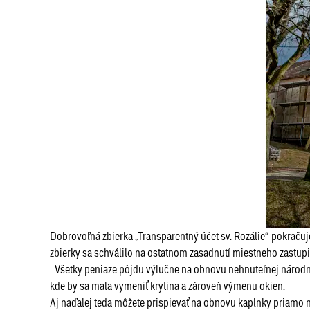
Dobrovoľná zbierka „Transparentný účet sv. Rozálie“ pokračuje
zbierky sa schválilo na ostatnom zasadnutí miestneho zastu
Všetky peniaze pôjdu výlučne na obnovu nehnuteľnej národnej 
kde by sa mala vymeniť krytina a zároveň výmenu okien.
Aj naďalej teda môžete prispievať na obnovu kaplnky priamo n