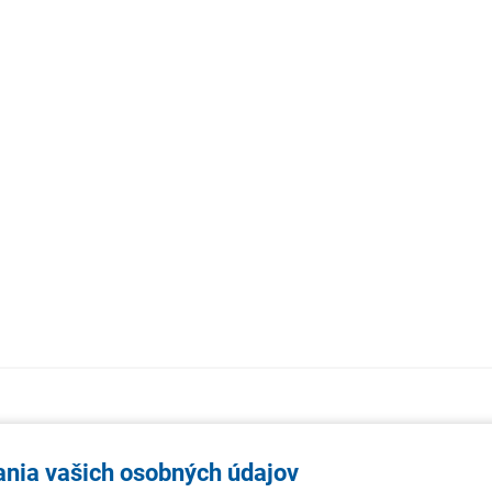
AKTUALITY
TÉMA
SAMOSPR
ania vašich osobných údajov