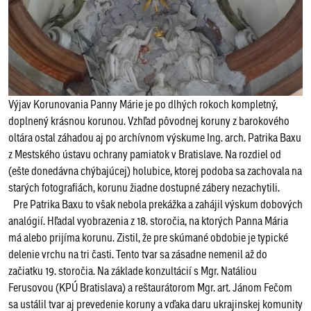
Výjav Korunovania Panny Márie je po dlhých rokoch kompletný,
doplnený krásnou korunou. Vzhľad pôvodnej koruny z barokového
oltára ostal záhadou aj po archívnom výskume Ing. arch. Patrika Baxu
z Mestského ústavu ochrany pamiatok v Bratislave. Na rozdiel od
(ešte donedávna chýbajúcej) holubice, ktorej podoba sa zachovala na
starých fotografiách, korunu žiadne dostupné zábery nezachytili.
Pre Patrika Baxu to však nebola prekážka a zahájil výskum dobových
analógií. Hľadal vyobrazenia z 18. storočia, na ktorých Panna Mária
má alebo prijíma korunu. Zistil, že pre skúmané obdobie je typické
delenie vrchu na tri časti. Tento tvar sa zásadne nemenil až do
začiatku 19. storočia. Na základe konzultácií s Mgr. Natáliou
Ferusovou (KPÚ Bratislava) a reštaurátorom Mgr. art. Jánom Fečom
sa ustálil tvar aj prevedenie koruny a vďaka daru ukrajinskej komunity