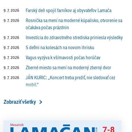
Farský deň spojil farníkov aj obyvateľov Lamača
9. 7. 2026
Rosnička sa mení na moderné kúpalisko, otvorenie sa
9. 7. 2026
očakáva počas prázdnin
Investícia do zdravotného strediska priniesla výsledky
9. 7. 2026
S deťmi na kolesách na novom ihrisku
9. 7. 2026
Vagus vyzýva k všímavosti počas horúčav
9. 7. 2026
Zberné miesto sa mení na moderný zberný dvor
9. 7. 2026
JÁN KURIC: „Koncert treba prežiť, nie sledovať cez
9. 7. 2026
mobil.“
Prečo vlaky v Lamači trúbia aj v noci?
9. 7. 2026
Zobraziť všetky
ALENA PETÁKOVÁ: „Splnila som si všetko, čo som si
9. 7. 2026
ako riaditeľka predsavzala.“
13. ročník Simultánky pod lipami v Lamači priniesol
18. 6. 2026
výborný šach aj príjemnú komunitnú atmosféru