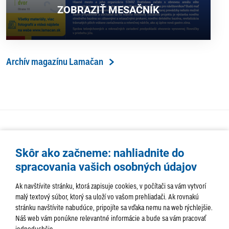
ZOBRAZIŤ MESAČNÍK
Archív magazínu Lamačan
Skôr ako začneme: nahliadnite do
spracovania vašich osobných údajov
Ak navštívite stránku, ktorá zapisuje cookies, v počítači sa vám vytvorí
malý textový súbor, ktorý sa uloží vo vašom prehliadači. Ak rovnakú
stránku navštívite nabudúce, pripojíte sa vďaka nemu na web rýchlejšie.
AKTUALITY
TÉMA
SAMOSPRÁVA
Náš web vám ponúkne relevantné informácie a bude sa vám pracovať
jednoduchšie.