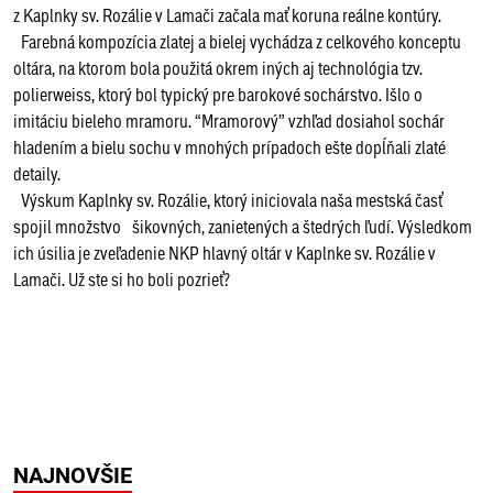
z Kaplnky sv. Rozálie v Lamači začala mať koruna reálne kontúry.
Farebná kompozícia zlatej a bielej vychádza z celkového konceptu
oltára, na ktorom bola použitá okrem iných aj technológia tzv.
polierweiss, ktorý bol typický pre barokové sochárstvo. Išlo o
imitáciu bieleho mramoru. “Mramorový” vzhľad dosiahol sochár
hladením a bielu sochu v mnohých prípadoch ešte dopĺňali zlaté
detaily.
Výskum Kaplnky sv. Rozálie, ktorý iniciovala naša mestská časť
spojil množstvo šikovných, zanietených a štedrých ľudí. Výsledkom
ich úsilia je zveľadenie NKP hlavný oltár v Kaplnke sv. Rozálie v
Lamači. Už ste si ho boli pozrieť?
NAJNOVŠIE