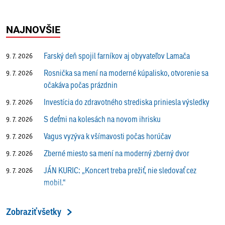
NAJNOVŠIE
Farský deň spojil farníkov aj obyvateľov Lamača
9. 7. 2026
Rosnička sa mení na moderné kúpalisko, otvorenie sa
9. 7. 2026
očakáva počas prázdnin
Investícia do zdravotného strediska priniesla výsledky
9. 7. 2026
S deťmi na kolesách na novom ihrisku
9. 7. 2026
Vagus vyzýva k všímavosti počas horúčav
9. 7. 2026
Zberné miesto sa mení na moderný zberný dvor
9. 7. 2026
JÁN KURIC: „Koncert treba prežiť, nie sledovať cez
9. 7. 2026
mobil.“
Prečo vlaky v Lamači trúbia aj v noci?
9. 7. 2026
Zobraziť všetky
ALENA PETÁKOVÁ: „Splnila som si všetko, čo som si
9. 7. 2026