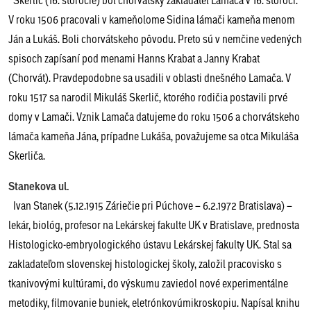
V roku 1506 pracovali v kameňolome Sidina lámači kameňa menom
Ján a Lukáš. Boli chorvátskeho pôvodu. Preto sú v nemčine vedených
spisoch zapísaní pod menami Hanns Krabat a Janny Krabat
(Chorvát). Pravdepodobne sa usadili v oblasti dnešného Lamača. V
roku 1517 sa narodil Mikuláš Skerlič, ktorého rodičia postavili prvé
domy v Lamači. Vznik Lamača datujeme do roku 1506 a chorvátskeho
lámača kameňa Jána, prípadne Lukáša, považujeme sa otca Mikuláša
Skerliča.
Stanekova ul.
Ivan Stanek (5.12.1915 Záriečie pri Púchove – 6.2.1972 Bratislava) –
lekár, biológ, profesor na Lekárskej fakulte UK v Bratislave, prednosta
Histologicko-embryologického ústavu Lekárskej fakulty UK. Stal sa
zakladateľom slovenskej histologickej školy, založil pracovisko s
tkanivovými kultúrami, do výskumu zaviedol nové experimentálne
metodiky, filmovanie buniek, eletrónkovúmikroskopiu. Napísal knihu