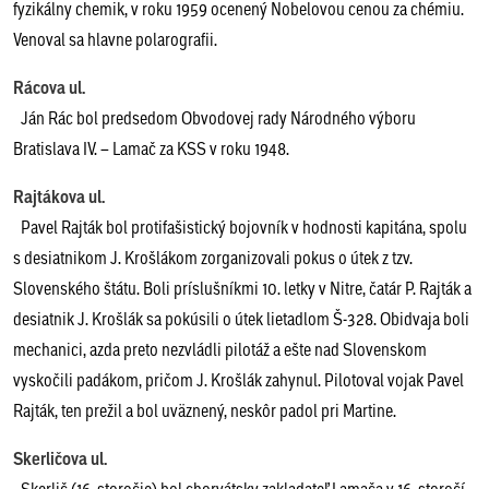
fyzikálny chemik, v roku 1959 ocenený Nobelovou cenou za chémiu.
Venoval sa hlavne polarografii.
Rácova ul.
Ján Rác bol predsedom Obvodovej rady Národného výboru
Bratislava IV. – Lamač za KSS v roku 1948.
Rajtákova ul.
Pavel Rajták bol protifašistický bojovník v hodnosti kapitána, spolu
s desiatnikom J. Krošlákom zorganizovali pokus o útek z tzv.
Slovenského štátu. Boli príslušníkmi 10. letky v Nitre, čatár P. Rajták a
desiatnik J. Krošlák sa pokúsili o útek lietadlom Š-328. Obidvaja boli
mechanici, azda preto nezvládli pilotáž a ešte nad Slovenskom
vyskočili padákom, pričom J. Krošlák zahynul. Pilotoval vojak Pavel
Rajták, ten prežil a bol uväznený, neskôr padol pri Martine.
Skerličova ul.
Skerlič (16. storočie) bol chorvátsky zakladateľ Lamača v 16. storočí.