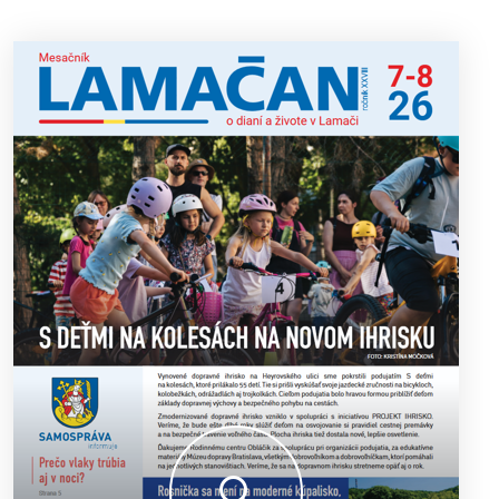
ako riaditeľka predsavzala.“
13. ročník Simultánky pod lipami v Lamači priniesol
18. 6. 2026
výborný šach aj príjemnú komunitnú atmosféru