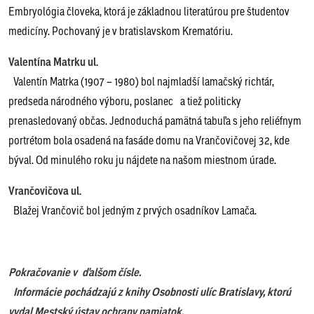
Embryológia človeka, ktorá je základnou literatúrou pre študentov
medicíny. Pochovaný je v bratislavskom Krematóriu.
Valentína Matrku ul.
Valentín Matrka (1907 – 1980) bol najmladší lamačský richtár,
predseda národného výboru, poslanec a tiež politicky
prenasledovaný občas. Jednoduchá pamätná tabuľa s jeho reliéfnym
portrétom bola osadená na fasáde domu na Vrančovičovej 32, kde
býval. Od minulého roku ju nájdete na našom miestnom úrade.
Vrančovičova ul.
Blažej Vrančovič bol jedným z prvých osadníkov Lamača.
Pokračovanie v ďalšom čísle.
Informácie pochádzajú z knihy Osobnosti ulíc Bratislavy, ktorú
vydal Mestský ústav ochrany pamiatok.