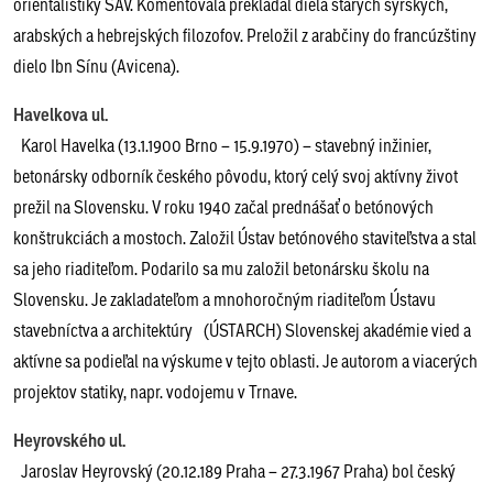
orientalistiky SAV. Komentovala prekladal diela starých sýrskych,
arabských a hebrejských filozofov. Preložil z arabčiny do francúzštiny
dielo Ibn Sínu (Avicena).
Havelkova ul.
Karol Havelka (13.1.1900 Brno – 15.9.1970) – stavebný inžinier,
betonársky odborník českého pôvodu, ktorý celý svoj aktívny život
prežil na Slovensku. V roku 1940 začal prednášať o betónových
konštrukciách a mostoch. Založil Ústav betónového staviteľstva a stal
sa jeho riaditeľom. Podarilo sa mu založil betonársku školu na
Slovensku. Je zakladateľom a mnohoročným riaditeľom Ústavu
stavebníctva a architektúry (ÚSTARCH) Slovenskej akadémie vied a
aktívne sa podieľal na výskume v tejto oblasti. Je autorom a viacerých
projektov statiky, napr. vodojemu v Trnave.
Heyrovského ul.
Jaroslav Heyrovský (20.12.189 Praha – 27.3.1967 Praha) bol český