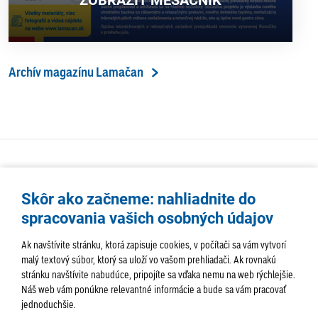
Archív magazínu Lamačan
Skôr ako začneme: nahliadnite do
spracovania vašich osobných údajov
Ak navštívite stránku, ktorá zapisuje cookies, v počítači sa vám vytvorí
malý textový súbor, ktorý sa uloží vo vašom prehliadači. Ak rovnakú
stránku navštívite nabudúce, pripojíte sa vďaka nemu na web rýchlejšie.
AKTUALITY
TÉMA
SAMOSPRÁVA
Náš web vám ponúkne relevantné informácie a bude sa vám pracovať
jednoduchšie.
SERVIS
ROZHOVORY
KULTÚRA