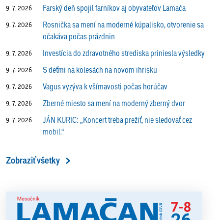
Farský deň spojil farníkov aj obyvateľov Lamača
9. 7. 2026
Rosnička sa mení na moderné kúpalisko, otvorenie sa
9. 7. 2026
očakáva počas prázdnin
Investícia do zdravotného strediska priniesla výsledky
9. 7. 2026
S deťmi na kolesách na novom ihrisku
9. 7. 2026
Vagus vyzýva k všímavosti počas horúčav
9. 7. 2026
Zberné miesto sa mení na moderný zberný dvor
9. 7. 2026
JÁN KURIC: „Koncert treba prežiť, nie sledovať cez
9. 7. 2026
mobil.“
Prečo vlaky v Lamači trúbia aj v noci?
9. 7. 2026
Zobraziť všetky
ALENA PETÁKOVÁ: „Splnila som si všetko, čo som si
9. 7. 2026
ako riaditeľka predsavzala.“
13. ročník Simultánky pod lipami v Lamači priniesol
18. 6. 2026
výborný šach aj príjemnú komunitnú atmosféru