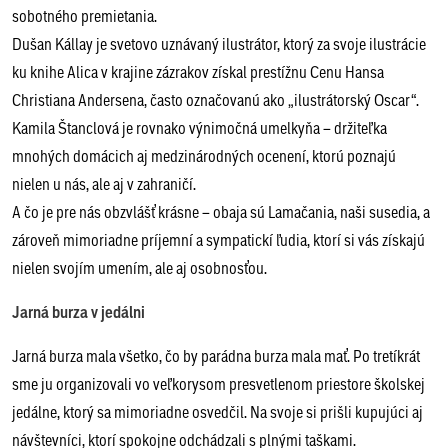
sobotného premietania.
Dušan Kállay je svetovo uznávaný ilustrátor, ktorý za svoje ilustrácie
ku knihe Alica v krajine zázrakov získal prestížnu Cenu Hansa
Christiana Andersena, často označovanú ako „ilustrátorský Oscar“.
Kamila Štanclová je rovnako výnimočná umelkyňa – držiteľka
mnohých domácich aj medzinárodných ocenení, ktorú poznajú
nielen u nás, ale aj v zahraničí.
A čo je pre nás obzvlášť krásne – obaja sú Lamačania, naši susedia, a
zároveň mimoriadne príjemní a sympatickí ľudia, ktorí si vás získajú
nielen svojím umením, ale aj osobnosťou.
Jarná burza v jedálni
Jarná burza mala všetko, čo by parádna burza mala mať. Po tretíkrát
sme ju organizovali vo veľkorysom presvetlenom priestore školskej
jedálne, ktorý sa mimoriadne osvedčil. Na svoje si prišli kupujúci aj
návštevníci, ktorí spokojne odchádzali s plnými taškami.