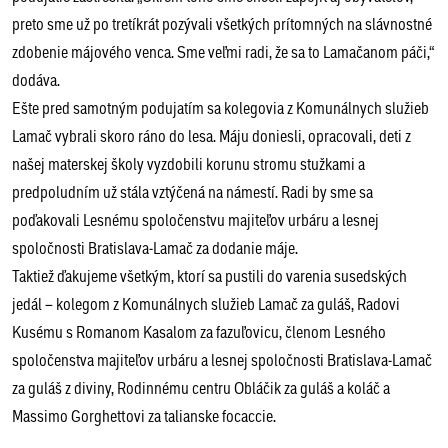
preto sme už po tretíkrát pozývali všetkých prítomných na slávnostné
zdobenie májového venca. Sme veľmi radi, že sa to Lamačanom páči,“
dodáva.
Ešte pred samotným podujatím sa kolegovia z Komunálnych služieb
Lamač vybrali skoro ráno do lesa. Máju doniesli, opracovali, deti z
našej materskej školy vyzdobili korunu stromu stužkami a
predpoludním už stála vztýčená na námestí. Radi by sme sa
poďakovali Lesnému spoločenstvu majiteľov urbáru a lesnej
spoločnosti Bratislava-Lamač za dodanie máje.
Taktiež ďakujeme všetkým, ktorí sa pustili do varenia susedských
jedál – kolegom z Komunálnych služieb Lamač za guláš, Radovi
Kusému s Romanom Kasalom za fazuľovicu, členom Lesného
spoločenstva majiteľov urbáru a lesnej spoločnosti Bratislava-Lamač
za guláš z diviny, Rodinnému centru Obláčik za guláš a koláč a
Massimo Gorghettovi za talianske focaccie.