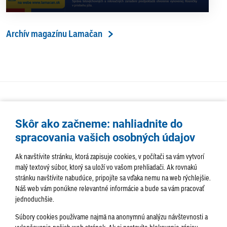
Archív magazínu Lamačan
Skôr ako začneme: nahliadnite do
spracovania vašich osobných údajov
Ak navštívite stránku, ktorá zapisuje cookies, v počítači sa vám vytvorí
malý textový súbor, ktorý sa uloží vo vašom prehliadači. Ak rovnakú
stránku navštívite nabudúce, pripojíte sa vďaka nemu na web rýchlejšie.
AKTUALITY
TÉMA
SAMOSPRÁVA
Náš web vám ponúkne relevantné informácie a bude sa vám pracovať
jednoduchšie.
SERVIS
ROZHOVORY
KULTÚRA
Súbory cookies používame najmä na anonymnú analýzu návštevnosti a
HISTÓRIA
PODUJATIA