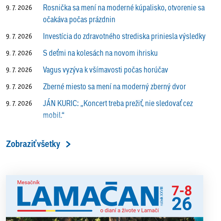
Rosnička sa mení na moderné kúpalisko, otvorenie sa
9. 7. 2026
očakáva počas prázdnin
Investícia do zdravotného strediska priniesla výsledky
9. 7. 2026
S deťmi na kolesách na novom ihrisku
9. 7. 2026
Vagus vyzýva k všímavosti počas horúčav
9. 7. 2026
Zberné miesto sa mení na moderný zberný dvor
9. 7. 2026
JÁN KURIC: „Koncert treba prežiť, nie sledovať cez
9. 7. 2026
mobil.“
Prečo vlaky v Lamači trúbia aj v noci?
9. 7. 2026
Zobraziť všetky
ALENA PETÁKOVÁ: „Splnila som si všetko, čo som si
9. 7. 2026
ako riaditeľka predsavzala.“
13. ročník Simultánky pod lipami v Lamači priniesol
18. 6. 2026
výborný šach aj príjemnú komunitnú atmosféru