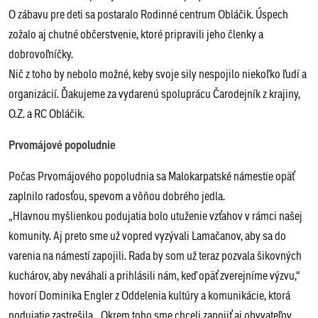
O zábavu pre deti sa postaralo Rodinné centrum Obláčik. Úspech
zožalo aj chutné občerstvenie, ktoré pripravili jeho členky a
dobrovoľníčky.
Nič z toho by nebolo možné, keby svoje sily nespojilo niekoľko ľudí a
organizácií. Ďakujeme za vydarenú spoluprácu Čarodejník z krajiny,
O.Z. a RC Obláčik.
Prvomájové popoludnie
Počas Prvomájového popoludnia sa Malokarpatské námestie opäť
zaplnilo radosťou, spevom a vôňou dobrého jedla.
„Hlavnou myšlienkou podujatia bolo utuženie vzťahov v rámci našej
komunity. Aj preto sme už vopred vyzývali Lamačanov, aby sa do
varenia na námestí zapojili. Rada by som už teraz pozvala šikovných
kuchárov, aby neváhali a prihlásili nám, keď opäť zverejníme výzvu,“
hovorí Dominika Engler z Oddelenia kultúry a komunikácie, ktorá
podujatie zastrešila. „Okrem toho sme chceli zapojiť aj obyvateľov,