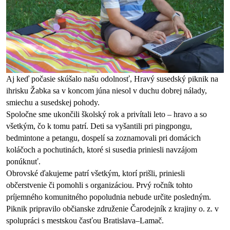
Aj keď počasie skúšalo našu odolnosť, Hravý susedský piknik na 
ihrisku Žabka sa v koncom júna niesol v duchu dobrej nálady, 
smiechu a susedskej pohody.
Spoločne sme ukončili školský rok a privítali leto – hravo a so 
všetkým, čo k tomu patrí. Deti sa vyšantili pri pingpongu, 
bedmintone a petangu, dospelí sa zoznamovali pri domácich 
koláčoch a pochutinách, ktoré si susedia priniesli navzájom 
ponúknuť. 
Obrovské ďakujeme patrí všetkým, ktorí prišli, priniesli 
občerstvenie či pomohli s organizáciou. Prvý ročník tohto 
príjemného komunitného popoludnia nebude určite posledným.
Piknik pripravilo občianske združenie Čarodejník z krajiny o. z. v 
spolupráci s mestskou časťou Bratislava–Lamač.