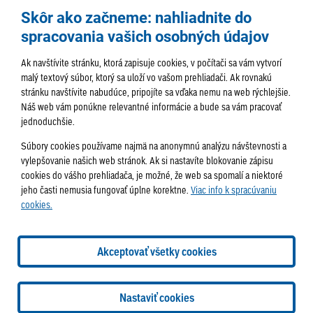
Skôr ako začneme: nahliadnite do
spracovania vašich osobných údajov
Ak navštívite stránku, ktorá zapisuje cookies, v počítači sa vám vytvorí
malý textový súbor, ktorý sa uloží vo vašom prehliadači. Ak rovnakú
stránku navštívite nabudúce, pripojíte sa vďaka nemu na web rýchlejšie.
AKTUALITY
TÉMA
SAMOSPRÁVA
Náš web vám ponúkne relevantné informácie a bude sa vám pracovať
jednoduchšie.
SERVIS
ROZHOVORY
KULTÚRA
Súbory cookies používame najmä na anonymnú analýzu návštevnosti a
HISTÓRIA
PODUJATIA
vylepšovanie našich web stránok. Ak si nastavíte blokovanie zápisu
cookies do vášho prehliadača, je možné, že web sa spomalí a niektoré
jeho časti nemusia fungovať úplne korektne.
Viac info k spracúvaniu
cookies.
Správa obsahu:
webmaster@lamac.sk
Informácie:
info@lamac.sk
Dispečing:
dispecing@lamac.sk
Doručovanie
Akceptovať všetky cookies
novín
Tlačené vydania
Sadzobník inzercie
2026 © Mestská časť Bratislava-Lamač
Tvorba web stránok
a
Nastaviť cookies
redakčný systém
od
AlejTech, spol. s r.o.
Nastavenia cookies