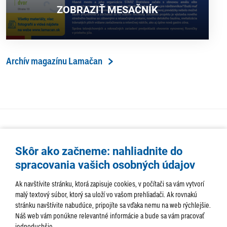
ZOBRAZIŤ MESAČNÍK
Archív magazínu Lamačan
Skôr ako začneme: nahliadnite do
spracovania vašich osobných údajov
Ak navštívite stránku, ktorá zapisuje cookies, v počítači sa vám vytvorí
malý textový súbor, ktorý sa uloží vo vašom prehliadači. Ak rovnakú
stránku navštívite nabudúce, pripojíte sa vďaka nemu na web rýchlejšie.
AKTUALITY
TÉMA
SAMOSPRÁVA
Náš web vám ponúkne relevantné informácie a bude sa vám pracovať
jednoduchšie.