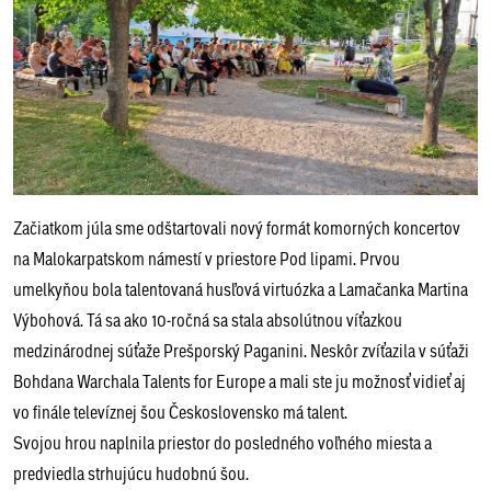
Začiatkom júla sme odštartovali nový formát komorných koncertov
na Malokarpatskom námestí v priestore Pod lipami. Prvou
umelkyňou bola talentovaná husľová virtuózka a Lamačanka Martina
Výbohová. Tá sa ako 10-ročná sa stala absolútnou víťazkou
medzinárodnej súťaže Prešporský Paganini. Neskôr zvíťazila v súťaži
Bohdana Warchala Talents for Europe a mali ste ju možnosť vidieť aj
vo finále televíznej šou Československo má talent.
Svojou hrou naplnila priestor do posledného voľného miesta a
predviedla strhujúcu hudobnú šou.