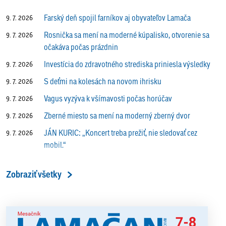
Farský deň spojil farníkov aj obyvateľov Lamača
9. 7. 2026
Rosnička sa mení na moderné kúpalisko, otvorenie sa
9. 7. 2026
očakáva počas prázdnin
Investícia do zdravotného strediska priniesla výsledky
9. 7. 2026
S deťmi na kolesách na novom ihrisku
9. 7. 2026
Vagus vyzýva k všímavosti počas horúčav
9. 7. 2026
Zberné miesto sa mení na moderný zberný dvor
9. 7. 2026
JÁN KURIC: „Koncert treba prežiť, nie sledovať cez
9. 7. 2026
mobil.“
Prečo vlaky v Lamači trúbia aj v noci?
9. 7. 2026
Zobraziť všetky
ALENA PETÁKOVÁ: „Splnila som si všetko, čo som si
9. 7. 2026
ako riaditeľka predsavzala.“
13. ročník Simultánky pod lipami v Lamači priniesol
18. 6. 2026
výborný šach aj príjemnú komunitnú atmosféru