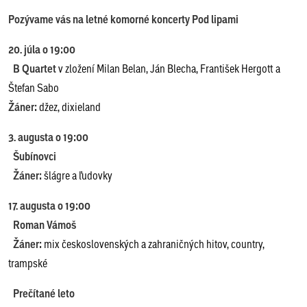
Pozývame vás na letné komorné koncerty Pod lipami
20. júla o 19:00
B Quartet
v zložení Milan Belan, Ján Blecha, František Hergott a
Štefan Sabo
Žáner:
džez, dixieland
3. augusta o 19:00
Šubínovci
Žáner:
šlágre a ľudovky
17. augusta o 19:00
Roman Vámoš
Žáner:
mix československých a zahraničných hitov, country,
trampské
Prečítané leto