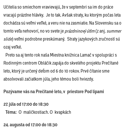
Učitelia so smiechom vravievajú, že v septembri sa im do práce
vracajú prázdne hlávky. Je to tak. Avšak straty, ku ktorým počas leta
dochádza sú veľmi veľké, a veru nie na zasmiatie. Na Slovensku sa o
tomto veľa nehovorí, no vo svete je
prázdninový útlm
(z anj.
summer
slide
) veľmi podrobne preskúmaný. Straty jazykových zručností sú
ozaj veľké.
Preto sa aj tento rok naša Miestna knižnica Lamač v spolupráci s
Rodinným centrom Obláčik zapája do skvelého projektu Prečítané
leto, ktorý je určený deťom od 6 do 10 rokov. Prvé čítanie sme
absolvovali začiatkom júla, jeho témou boli hviezdy.
Pozývame vás na Prečítané leto, v priestore Pod lipami
27. júla od 17:00 do 18:30
Téma:
O maličkostiach. O kvapkách
24. augusta od 17:00 do 18:30