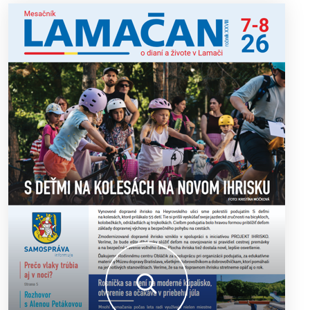
13. ročník Simultánky pod lipami v Lamači priniesol
18. 6. 2026
výborný šach aj príjemnú komunitnú atmosféru