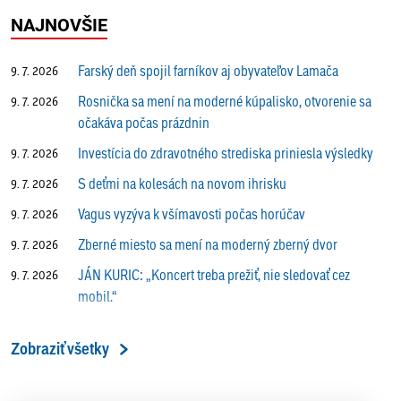
NAJNOVŠIE
Farský deň spojil farníkov aj obyvateľov Lamača
9. 7. 2026
Rosnička sa mení na moderné kúpalisko, otvorenie sa
9. 7. 2026
očakáva počas prázdnin
Investícia do zdravotného strediska priniesla výsledky
9. 7. 2026
S deťmi na kolesách na novom ihrisku
9. 7. 2026
Vagus vyzýva k všímavosti počas horúčav
9. 7. 2026
Zberné miesto sa mení na moderný zberný dvor
9. 7. 2026
JÁN KURIC: „Koncert treba prežiť, nie sledovať cez
9. 7. 2026
mobil.“
Prečo vlaky v Lamači trúbia aj v noci?
9. 7. 2026
Zobraziť všetky
ALENA PETÁKOVÁ: „Splnila som si všetko, čo som si
9. 7. 2026
ako riaditeľka predsavzala.“