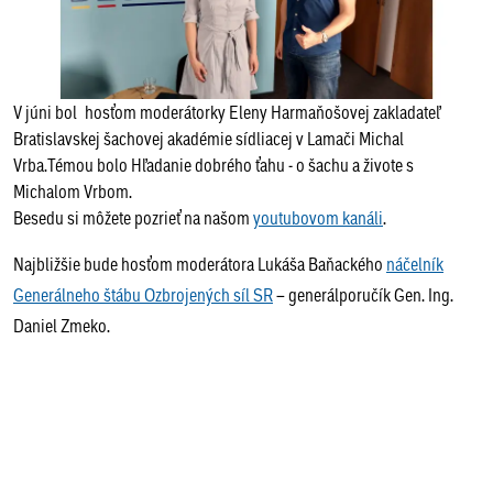
V júni bol hosťom moderátorky Eleny Harmaňošovej zakladateľ
Bratislavskej šachovej akadémie sídliacej v Lamači Michal
Vrba.Témou bolo Hľadanie dobrého ťahu - o šachu a živote s
Michalom Vrbom.
Besedu si môžete pozrieť na našom
youtubovom kanáli
.
Najbližšie bude hosťom moderátora Lukáša Baňackého
náčelník
Generálneho štábu Ozbrojených síl SR
– generálporučík Gen. Ing.
Daniel Zmeko.