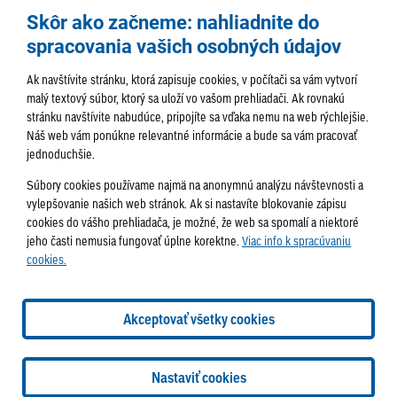
Skôr ako začneme: nahliadnite do
spracovania vašich osobných údajov
Ak navštívite stránku, ktorá zapisuje cookies, v počítači sa vám vytvorí
malý textový súbor, ktorý sa uloží vo vašom prehliadači. Ak rovnakú
stránku navštívite nabudúce, pripojíte sa vďaka nemu na web rýchlejšie.
AKTUALITY
TÉMA
SAMOSPRÁVA
Náš web vám ponúkne relevantné informácie a bude sa vám pracovať
jednoduchšie.
SERVIS
ROZHOVORY
KULTÚRA
Súbory cookies používame najmä na anonymnú analýzu návštevnosti a
HISTÓRIA
PODUJATIA
vylepšovanie našich web stránok. Ak si nastavíte blokovanie zápisu
cookies do vášho prehliadača, je možné, že web sa spomalí a niektoré
jeho časti nemusia fungovať úplne korektne.
Viac info k spracúvaniu
cookies.
Správa obsahu:
webmaster@lamac.sk
Informácie:
info@lamac.sk
Dispečing:
dispecing@lamac.sk
Doručovanie
Akceptovať všetky cookies
novín
Tlačené vydania
Sadzobník inzercie
2026 © Mestská časť Bratislava-Lamač
Tvorba web stránok
a
Nastaviť cookies
redakčný systém
od
AlejTech, spol. s r.o.
Nastavenia cookies