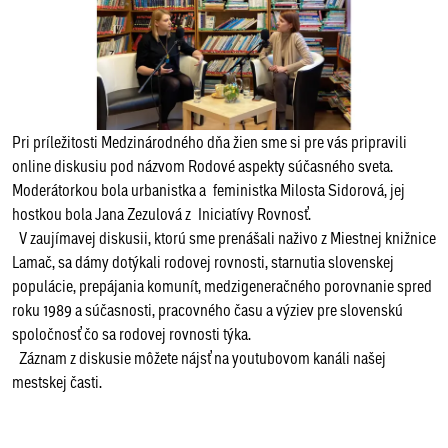
Pri príležitosti Medzinárodného dňa žien sme si pre vás pripravili
online diskusiu pod názvom Rodové aspekty súčasného sveta.
Moderátorkou bola urbanistka a feministka Milosta Sidorová, jej
hostkou bola Jana Zezulová z Iniciatívy Rovnosť.
V zaujímavej diskusii, ktorú sme prenášali naživo z Miestnej knižnice
Lamač, sa dámy dotýkali rodovej rovnosti, starnutia slovenskej
populácie, prepájania komunít, medzigeneračného porovnanie spred
roku 1989 a súčasnosti, pracovného času a výziev pre slovenskú
spoločnosť čo sa rodovej rovnosti týka.
Záznam z diskusie môžete nájsť na youtubovom kanáli našej
mestskej časti.