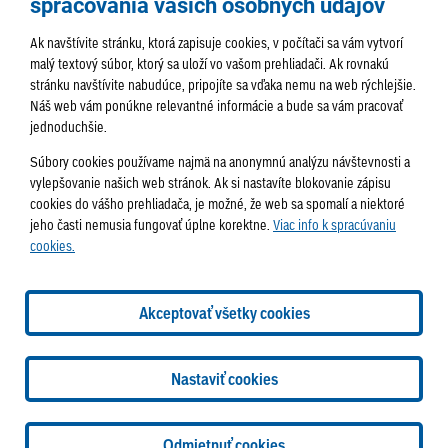
spracovania vašich osobných údajov
Ak navštívite stránku, ktorá zapisuje cookies, v počítači sa vám vytvorí
malý textový súbor, ktorý sa uloží vo vašom prehliadači. Ak rovnakú
stránku navštívite nabudúce, pripojíte sa vďaka nemu na web rýchlejšie.
AKTUALITY
TÉMA
SAMOSPRÁVA
Náš web vám ponúkne relevantné informácie a bude sa vám pracovať
jednoduchšie.
SERVIS
ROZHOVORY
KULTÚRA
Súbory cookies používame najmä na anonymnú analýzu návštevnosti a
HISTÓRIA
PODUJATIA
vylepšovanie našich web stránok. Ak si nastavíte blokovanie zápisu
cookies do vášho prehliadača, je možné, že web sa spomalí a niektoré
jeho časti nemusia fungovať úplne korektne.
Viac info k spracúvaniu
cookies.
Správa obsahu:
webmaster@lamac.sk
Informácie:
info@lamac.sk
Dispečing:
dispecing@lamac.sk
Doručovanie
Akceptovať všetky cookies
novín
Tlačené vydania
Sadzobník inzercie
2026 © Mestská časť Bratislava-Lamač
Tvorba web stránok
a
Nastaviť cookies
redakčný systém
od
AlejTech, spol. s r.o.
Nastavenia cookies
Odmietnuť cookies