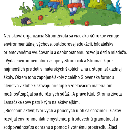
Nezisková organizácia Strom života sa viac ako 40 rokov venuje
environmentálnej výchove, outdoorovej edukácii, bádateľsky
orientovanému vyučovaniu a osobnostnému rozvoju detí a mládeže.
Vydá environmentálne časopisy Stromáčik a Stromáčik pre
najmenších pre deti v materských školách a na 1. stupni základnej
školy. Okrem toho zapojené školy z celého Slovenska formou
členstva v klube získavajú prístup k vzdelávacím materiálom i
možnosť zapájať sa do rôznych súťaží. A práve Klub Stromu života
Lamačské sovy patrí k tým najaktívnejším.
„Riešením aktivít, tvorivých a poučných úloh sa snažíme u žiakov
rozvíjať environmentálne myslenie, prírodovednú gramotnosť a
zodpovednosť za ochranu a pomoc životnému prostrediu. Žiaci