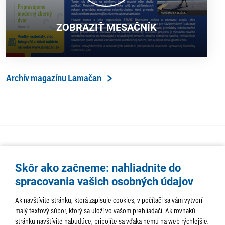
ZOBRAZIŤ MESAČNÍK
Archív magazínu Lamačan
Skôr ako začneme: nahliadnite do
spracovania vašich osobných údajov
Ak navštívite stránku, ktorá zapisuje cookies, v počítači sa vám vytvorí
malý textový súbor, ktorý sa uloží vo vašom prehliadači. Ak rovnakú
stránku navštívite nabudúce, pripojíte sa vďaka nemu na web rýchlejšie.
AKTUALITY
TÉMA
SAMOSPRÁVA