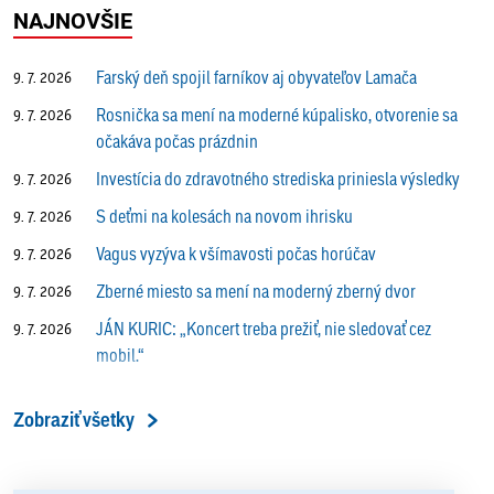
NAJNOVŠIE
Farský deň spojil farníkov aj obyvateľov Lamača
9. 7. 2026
Rosnička sa mení na moderné kúpalisko, otvorenie sa
9. 7. 2026
očakáva počas prázdnin
Investícia do zdravotného strediska priniesla výsledky
9. 7. 2026
S deťmi na kolesách na novom ihrisku
9. 7. 2026
Vagus vyzýva k všímavosti počas horúčav
9. 7. 2026
Zberné miesto sa mení na moderný zberný dvor
9. 7. 2026
JÁN KURIC: „Koncert treba prežiť, nie sledovať cez
9. 7. 2026
mobil.“
Prečo vlaky v Lamači trúbia aj v noci?
9. 7. 2026
Zobraziť všetky
ALENA PETÁKOVÁ: „Splnila som si všetko, čo som si
9. 7. 2026
ako riaditeľka predsavzala.“
13. ročník Simultánky pod lipami v Lamači priniesol
18. 6. 2026