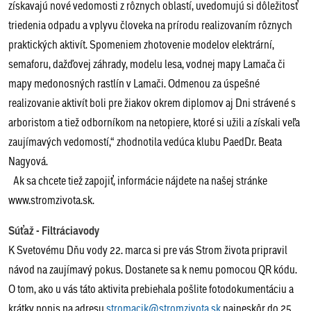
získavajú nové vedomosti z rôznych oblastí, uvedomujú si dôležitosť
triedenia odpadu a vplyvu človeka na prírodu realizovaním rôznych
praktických aktivít. Spomeniem zhotovenie modelov elektrární,
semaforu, dažďovej záhrady, modelu lesa, vodnej mapy Lamača či
mapy medonosných rastlín v Lamači. Odmenou za úspešné
realizovanie aktivít boli pre žiakov okrem diplomov aj Dni strávené s
arboristom a tiež odborníkom na netopiere, ktoré si užili a získali veľa
zaujímavých vedomostí,“ zhodnotila vedúca klubu PaedDr. Beata
Nagyová.
Ak sa chcete tiež zapojiť, informácie nájdete na našej stránke
www.stromzivota.sk.
Súťaž - Filtráciavody
K Svetovému Dňu vody 22. marca si pre vás Strom života pripravil
návod na zaujímavý pokus. Dostanete sa k nemu pomocou QR kódu.
O tom, ako u vás táto aktivita prebiehala pošlite fotodokumentáciu a
krátky popis na adresu
stromacik@stromzivota.sk
najneskôr do 25.