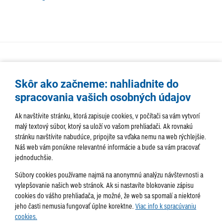
Skôr ako začneme: nahliadnite do
spracovania vašich osobných údajov
Ak navštívite stránku, ktorá zapisuje cookies, v počítači sa vám vytvorí
malý textový súbor, ktorý sa uloží vo vašom prehliadači. Ak rovnakú
stránku navštívite nabudúce, pripojíte sa vďaka nemu na web rýchlejšie.
AKTUALITY
TÉMA
SAMOSPRÁVA
Náš web vám ponúkne relevantné informácie a bude sa vám pracovať
jednoduchšie.
SERVIS
ROZHOVORY
KULTÚRA
Súbory cookies používame najmä na anonymnú analýzu návštevnosti a
HISTÓRIA
PODUJATIA
vylepšovanie našich web stránok. Ak si nastavíte blokovanie zápisu
cookies do vášho prehliadača, je možné, že web sa spomalí a niektoré
jeho časti nemusia fungovať úplne korektne.
Viac info k spracúvaniu
cookies.