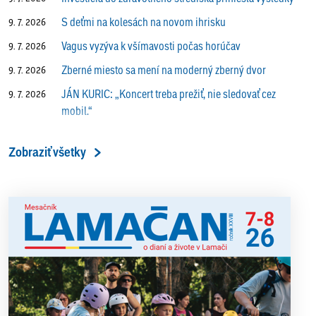
S deťmi na kolesách na novom ihrisku
9. 7. 2026
Vagus vyzýva k všímavosti počas horúčav
9. 7. 2026
Zberné miesto sa mení na moderný zberný dvor
9. 7. 2026
JÁN KURIC: „Koncert treba prežiť, nie sledovať cez
9. 7. 2026
mobil.“
Prečo vlaky v Lamači trúbia aj v noci?
9. 7. 2026
Zobraziť všetky
ALENA PETÁKOVÁ: „Splnila som si všetko, čo som si
9. 7. 2026
ako riaditeľka predsavzala.“
13. ročník Simultánky pod lipami v Lamači priniesol
18. 6. 2026
výborný šach aj príjemnú komunitnú atmosféru