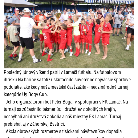
Posledný júnový víkend patril v Lamači futbalu. Na futbalovom
ihrisku Na barine sa totiž uskutočnilo suverénne najväčšie športové
podujatie, aké kedy naša mestská časť zažila - medzinárodný turnaj
kategórie U9 Bogy Cup.
Jeho organizátorom bol Peter Bogar v spolupráci s FK Lamač. Na
turnaji sa zúčastnilo takmer 80 družstiev z okolitých krajín,
nechýbali ani družstvá z okolia a náš miestny FK Lamač. Turnaj
prebiehal aj v Záhorskej Bystrici.
Akcia obrovských rozmerov s tisíckami návštevníkov dopadla