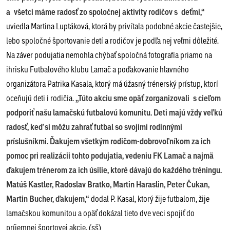
a všetci máme radosť zo spoločnej aktivity rodičov s deťmi,“
uviedla Martina Luptáková, ktorá by privítala podobné akcie častejšie,
lebo spoločné športovanie detí a rodičov je podľa nej veľmi dôležité.
Na záver podujatia nemohla chýbať spoločná fotografia priamo na
ihrisku Futbalového klubu Lamač a poďakovanie hlavného
organizátora Patrika Kasala, ktorý má úžasný trénerský prístup, ktorí
oceňujú deti i rodičia.
„Túto akciu sme opäť zorganizovali s cieľom
podporiť našu lamačskú futbalovú komunitu. Deti majú vždy veľkú
radosť, keď si môžu zahrať futbal so svojimi rodinnými
príslušníkmi. Ďakujem všetkým rodičom-dobrovoľníkom za ich
pomoc pri realizácii tohto podujatia, vedeniu FK Lamač a najmä
ďakujem trénerom za ich úsilie, ktoré dávajú do každého tréningu.
Matúš Kastler, Radoslav Bratko, Martin Haraslin, Peter Čukan,
Martin Bucher, ďakujem,“
dodal P. Kasal, ktorý žije futbalom, žije
lamačskou komunitou a opäť dokázal tieto dve veci spojiť do
príjemnej športovej akcie. (sš)