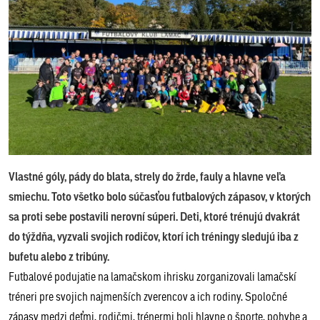
Vlastné góly, pády do blata, strely do žrde, fauly a hlavne veľa
smiechu. Toto všetko bolo súčasťou futbalových zápasov, v ktorých
sa proti sebe postavili nerovní súperi. Deti, ktoré trénujú dvakrát
do týždňa, vyzvali svojich rodičov, ktorí ich tréningy sledujú iba z
bufetu alebo z tribúny.
Futbalové podujatie na lamačskom ihrisku zorganizovali lamačskí
tréneri pre svojich najmenších zverencov a ich rodiny. Spoločné
zápasy medzi deťmi, rodičmi, trénermi boli hlavne o športe, pohybe a