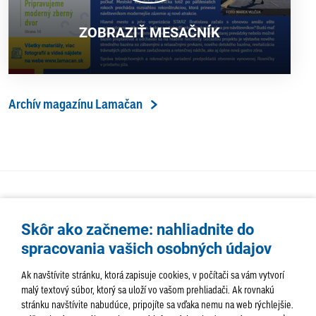
ZOBRAZIŤ MESAČNÍK
Archív magazínu Lamačan
Skôr ako začneme: nahliadnite do
spracovania vašich osobných údajov
Ak navštívite stránku, ktorá zapisuje cookies, v počítači sa vám vytvorí
malý textový súbor, ktorý sa uloží vo vašom prehliadači. Ak rovnakú
stránku navštívite nabudúce, pripojíte sa vďaka nemu na web rýchlejšie.
AKTUALITY
TÉMA
SAMOSPRÁVA