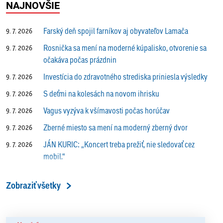
NAJNOVŠIE
Farský deň spojil farníkov aj obyvateľov Lamača
9. 7. 2026
Rosnička sa mení na moderné kúpalisko, otvorenie sa
9. 7. 2026
očakáva počas prázdnin
Investícia do zdravotného strediska priniesla výsledky
9. 7. 2026
S deťmi na kolesách na novom ihrisku
9. 7. 2026
Vagus vyzýva k všímavosti počas horúčav
9. 7. 2026
Zberné miesto sa mení na moderný zberný dvor
9. 7. 2026
JÁN KURIC: „Koncert treba prežiť, nie sledovať cez
9. 7. 2026
mobil.“
Prečo vlaky v Lamači trúbia aj v noci?
9. 7. 2026
Zobraziť všetky
ALENA PETÁKOVÁ: „Splnila som si všetko, čo som si
9. 7. 2026
ako riaditeľka predsavzala.“
13. ročník Simultánky pod lipami v Lamači priniesol
18. 6. 2026