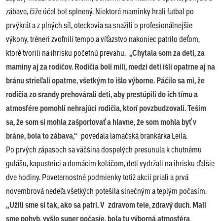
zábave, čiže účel bol splnený. Niektoré maminky hrali futbal po
prvýkrát a z plných síl, oteckovia sa snažili o profesionálnejšie
výkony, tréneri zvoľnili tempo a víťazstvo nakoniec patrilo deťom,
ktoré tvorili na ihrisku početnú prevahu.
„Chytala som za deti, za
maminy aj za rodičov. Rodičia boli milí, medzi deti išli opatrne aj na
bránu strieľali opatrne, všetkým to išlo výborne. Páčilo sa mi, že
rodičia zo srandy prehovárali deti, aby prestúpili do ich tímu a
atmosfére pomohli nehrajúci rodičia, ktorí povzbudzovali. Teším
sa, že som si mohla zašportovať a hlavne, že som mohla byť v
bráne, bola to zábava,“
povedala lamačská brankárka Leila.
Po prvých zápasoch sa väčšina dospelých presunula k chutnému
gulášu, kapustnici a domácim koláčom, deti vydržali na ihrisku ďalšie
dve hodiny. Poveternostné podmienky totiž akcii priali a prvá
novembrová nedeľa všetkých potešila slnečným a teplým počasím.
„Užili sme si tak, ako sa patrí. V zdravom tele, zdravý duch. Mali
sme pohyb, vyšlo super počasie, bola tu výborná atmosféra