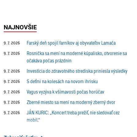
NAJNOVŠIE
Farský deň spojil farníkov aj obyvateľov Lamača
9. 7. 2026
Rosnička sa mení na moderné kúpalisko, otvorenie sa
9. 7. 2026
očakáva počas prázdnin
Investícia do zdravotného strediska priniesla výsledky
9. 7. 2026
S deťmi na kolesách na novom ihrisku
9. 7. 2026
Vagus vyzýva k všímavosti počas horúčav
9. 7. 2026
Zberné miesto sa mení na moderný zberný dvor
9. 7. 2026
JÁN KURIC: „Koncert treba prežiť, nie sledovať cez
9. 7. 2026
mobil.“
Prečo vlaky v Lamači trúbia aj v noci?
9. 7. 2026