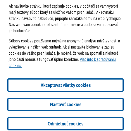
Ak navštívite stránku, ktorá zapisuje cookies, v počítači sa vám vytvorí
malý textový súbor, ktorý sa uloží vo vašom prehliadači. Ak rovnakú
stránku navštívite nabudúce, pripojíte sa vďaka nemu na web rýchlejšie.
AKTUALITY
TÉMA
SAMOSPRÁVA
Náš web vám ponúkne relevantné informácie a bude sa vám pracovať
jednoduchšie.
SERVIS
ROZHOVORY
KULTÚRA
Súbory cookies používame najmä na anonymnú analýzu návštevnosti a
HISTÓRIA
PODUJATIA
vylepšovanie našich web stránok. Ak si nastavíte blokovanie zápisu
cookies do vášho prehliadača, je možné, že web sa spomalí a niektoré
jeho časti nemusia fungovať úplne korektne.
Viac info k spracúvaniu
cookies.
Správa obsahu:
webmaster@lamac.sk
Informácie:
info@lamac.sk
Dispečing:
dispecing@lamac.sk
Doručovanie
Akceptovať všetky cookies
novín
Tlačené vydania
Sadzobník inzercie
2026 © Mestská časť Bratislava-Lamač
Tvorba web stránok
a
Nastaviť cookies
redakčný systém
od
AlejTech, spol. s r.o.
Nastavenia cookies
Odmietnuť cookies