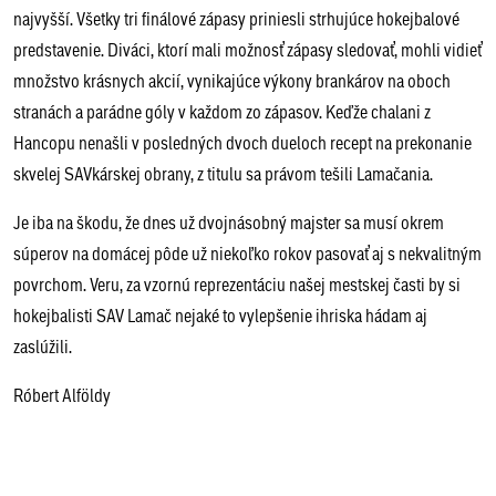
najvyšší. Všetky tri finálové zápasy priniesli strhujúce hokejbalové
predstavenie. Diváci, ktorí mali možnosť zápasy sledovať, mohli vidieť
množstvo krásnych akcií, vynikajúce výkony brankárov na oboch
stranách a parádne góly v každom zo zápasov. Keďže chalani z
Hancopu nenašli v posledných dvoch dueloch recept na prekonanie
skvelej SAVkárskej obrany, z titulu sa právom tešili Lamačania.
Je iba na škodu, že dnes už dvojnásobný majster sa musí okrem
súperov na domácej pôde už niekoľko rokov pasovať aj s nekvalitným
povrchom. Veru, za vzornú reprezentáciu našej mestskej časti by si
hokejbalisti SAV Lamač nejaké to vylepšenie ihriska hádam aj
zaslúžili.
Róbert Alföldy