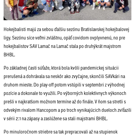
Hokejbalisti majú za sebou ďalšiu sezónu Bratislavskej hokejbalovej
ligy. Sezónu síce veľmi zvláštnu, opäť covidom ovplyvnenú, no pre
hokejbalistov SAV Lamač na Lamač stala po druhýkrát majstrom
BHBL.
Po základnej časti súťaže, ktorá bola kvôli pandemickej situácii
prerušená a dohrávala sa neskôr ako zvyčajne, skončili SAVkári na
druhom mieste. Do play-off potom vstúpili v septembri z výhodnej
pozície a dokonale to využili. Po výborných kolektívnych výkonoch
prešli v najkratšom možnom termíne až do finále. V ňom sa stretli s
odvekým rivalom Hancopom a po troch vynikajúcich dueloch zvíťazili
v sérii 2:1 na zápasy a zaslúžene sa stali majstrami BHBL.
Po minuloročnom striebre sa tak prepracovali až na stupienok