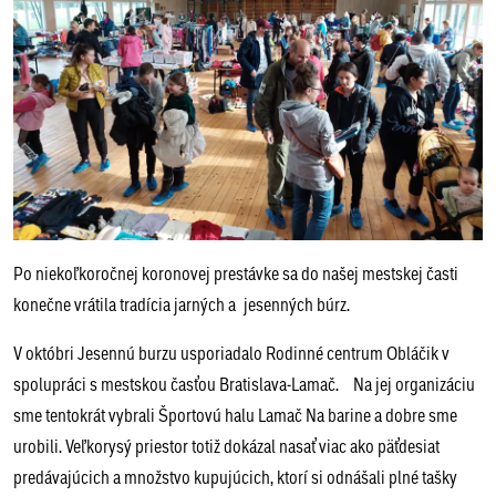
Po niekoľkoročnej koronovej prestávke sa do našej mestskej časti
konečne vrátila tradícia jarných a jesenných búrz.
V októbri Jesennú burzu usporiadalo Rodinné centrum Obláčik v
spolupráci s mestskou časťou Bratislava-Lamač. Na jej organizáciu
sme tentokrát vybrali Športovú halu Lamač Na barine a dobre sme
urobili. Veľkorysý priestor totiž dokázal nasať viac ako päťdesiat
predávajúcich a množstvo kupujúcich, ktorí si odnášali plné tašky