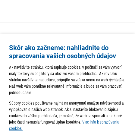
Skôr ako začneme: nahliadnite do
spracovania vašich osobných údajov
Ak navštívite stránku, ktorá zapisuje cookies, v počítači sa vám vytvorí
malý textový súbor, ktorý sa uloží vo vašom prehliadači. Ak rovnakú
stránku navštívite nabudúce, pripojíte sa vďaka nemu na web rýchlejšie.
AKTUALITY
TÉMA
SAMOSPRÁVA
Náš web vám ponúkne relevantné informácie a bude sa vám pracovať
jednoduchšie.
SERVIS
ROZHOVORY
KULTÚRA
Súbory cookies používame najmä na anonymnú analýzu návštevnosti a
HISTÓRIA
PODUJATIA
vylepšovanie našich web stránok. Ak si nastavíte blokovanie zápisu
cookies do vášho prehliadača, je možné, že web sa spomalí a niektoré
jeho časti nemusia fungovať úplne korektne.
Viac info k spracúvaniu
cookies.