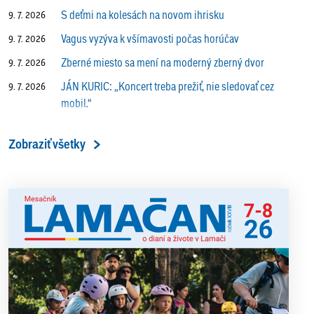
S deťmi na kolesách na novom ihrisku
9. 7. 2026
Vagus vyzýva k všímavosti počas horúčav
9. 7. 2026
Zberné miesto sa mení na moderný zberný dvor
9. 7. 2026
JÁN KURIC: „Koncert treba prežiť, nie sledovať cez
9. 7. 2026
mobil.“
Prečo vlaky v Lamači trúbia aj v noci?
9. 7. 2026
Zobraziť všetky
ALENA PETÁKOVÁ: „Splnila som si všetko, čo som si
9. 7. 2026
ako riaditeľka predsavzala.“
13. ročník Simultánky pod lipami v Lamači priniesol
18. 6. 2026
výborný šach aj príjemnú komunitnú atmosféru