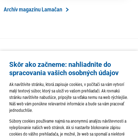
Archív magazínu Lamačan
Skôr ako začneme: nahliadnite do
spracovania vašich osobných údajov
Ak navštívite stránku, ktorá zapisuje cookies, v počítači sa vám vytvorí
malý textový súbor, ktorý sa uloží vo vašom prehliadači. Ak rovnakú
stránku navštívite nabudúce, pripojíte sa vďaka nemu na web rýchlejšie.
AKTUALITY
TÉMA
SAMOSPRÁVA
Náš web vám ponúkne relevantné informácie a bude sa vám pracovať
jednoduchšie.
SERVIS
ROZHOVORY
KULTÚRA
Súbory cookies používame najmä na anonymnú analýzu návštevnosti a
HISTÓRIA
PODUJATIA
vylepšovanie našich web stránok. Ak si nastavíte blokovanie zápisu
cookies do vášho prehliadača, je možné, že web sa spomalí a niektoré