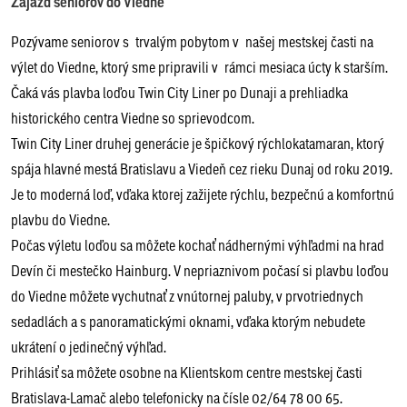
Zájazd seniorov do Viedne
Pozývame seniorov s trvalým pobytom v našej mestskej časti na
výlet do Viedne, ktorý sme pripravili v rámci mesiaca úcty k starším.
Čaká vás plavba loďou Twin City Liner po Dunaji a prehliadka
historického centra Viedne so sprievodcom.
Twin City Liner druhej generácie je špičkový rýchlokatamaran, ktorý
spája hlavné mestá Bratislavu a Viedeň cez rieku Dunaj od roku 2019.
Je to moderná loď, vďaka ktorej zažijete rýchlu, bezpečnú a komfortnú
plavbu do Viedne.
Počas výletu loďou sa môžete kochať nádhernými výhľadmi na hrad
Devín či mestečko Hainburg. V nepriaznivom počasí si plavbu loďou
do Viedne môžete vychutnať z vnútornej paluby, v prvotriednych
sedadlách a s panoramatickými oknami, vďaka ktorým nebudete
ukrátení o jedinečný výhľad.
Prihlásiť sa môžete osobne na Klientskom centre mestskej časti
Bratislava-Lamač alebo telefonicky na čísle 02/64 78 00 65.