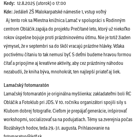
Kedy:
12.8.2025 (utorok) o 17:00
Kde:
Jedáleň ZŠ Malokarpatské námestie 1, vstup voľný
Aj tento rok sa Miestna knižnica Lamač v spolupráci s Rodinným
centrom Obláčik zapája do projektu Prečítané leto, ktorý už niekoľko
rokov úspešne bojuje proti prázdninovému útlmu. Nie je totiž žiaden
výmysel, že v septembri sa do škôl vracajú prázdne hlávky. Vďaka
poctivému čítaniu to tak nemusí byť. S deťmi budeme hravou formou
čítať a pripojíme aj kreatívne aktivity, aby cez prázdniny náhodou
nezabudli, že kniha býva, mnohokrát, ten najlepší priateľ aj liek.
L
amačský fotomaratón
Lamačský fotomaratón je originálna myšlienka: zakladateľmi boli RC
Obláčik a Fotoklub pri JDS. V 10. ročníku organizátori spojili sily s
Klubom dobrej fotografie. Cieľom je prepájať generácie, inšpirovať
workshopmi, socializovať sa na podujatiach. Témy sa zverejnia počas
Rozálskych hodov, teda 29.-31. augusta. Prihlasovanie na
fotomaraton@kdf.sk