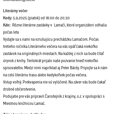
Literárny večer
Kedy:
5.9.2025 (piatok) od 18:00 do 20:30
Kde:
Rôzne literárne zastávky v Lamači, ktoré organizátori odhalia
počas leta
Vydajte sa s nami na vzrušujúcu prechádzku Lamačom. Počas
tretieho ročníka Literárneho večera na vás opäť čaká niekoľko
zastávok na originálnych miestach. Na každej z nich sa bude čítať
úryvok z knihy. Tentokrát prijalo naše pozvanie hneď niekoľko
spisovateľov. Medzi nimi napríklad aj Peter Bárdy. Pripojte sa k nám
na celú literárnu trasu alebo kedykoľvek počas večera.
Vstup voľný. Prekvapenia nie sú vylúčené. Na záver vás bude čakať
drobné občerstvenie.
Podujatie pre vás pripravil Čarodejník z krajiny, o.z. v spolupráci s
Miestnou knižnicou Lamač.