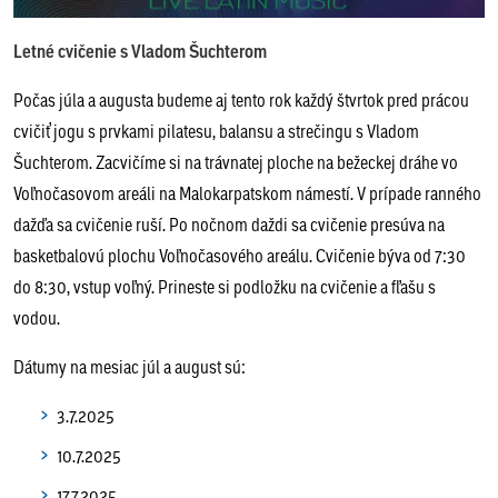
Letné cvičenie s Vladom Šuchterom
Počas júla a augusta budeme aj tento rok každý štvrtok pred prácou
cvičiť jogu s prvkami pilatesu, balansu a strečingu s Vladom
Šuchterom. Zacvičíme si na trávnatej ploche na bežeckej dráhe vo
Voľnočasovom areáli na Malokarpatskom námestí. V prípade ranného
dažďa sa cvičenie ruší. Po nočnom daždi sa cvičenie presúva na
basketbalovú plochu Voľnočasového areálu. Cvičenie býva od 7:30
do 8:30, vstup voľný. Prineste si podložku na cvičenie a fľašu s
vodou.
Dátumy na mesiac júl a august sú:
3.7.2025
10.7.2025
17.7.2025