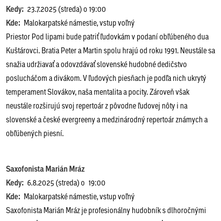
Kedy:
23.7.2025 (streda) o 19:00
Kde:
Malokarpatské námestie, vstup voľný
Priestor Pod lipami bude patriť ľudovkám v podaní obľúbeného dua
Kuštárovci. Bratia Peter a Martin spolu hrajú od roku 1991. Neustále sa
snažia udržiavať a odovzdávať slovenské hudobné dedičstvo
poslucháčom a divákom. V ľudových piesňach je podľa nich ukrytý
temperament Slovákov, naša mentalita a pocity. Zároveň však
neustále rozširujú svoj repertoár z pôvodne ľudovej nôty i na
slovenské a české evergreeny a medzinárodný repertoár známych a
obľúbených piesní.
Saxofonista Marián Mráz
Kedy:
6.8.2025 (streda) o 19:00
Kde:
Malokarpatské námestie, vstup voľný
Saxofonista Marián Mráz je profesionálny hudobník s dlhoročnými