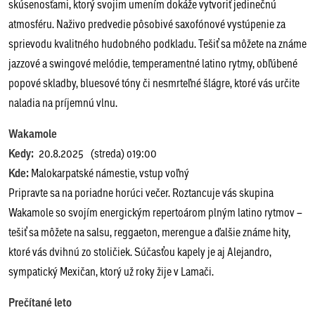
skúsenosťami, ktorý svojim umením dokáže vytvoriť jedinečnú
atmosféru. Naživo predvedie pôsobivé saxofónové vystúpenie za
sprievodu kvalitného hudobného podkladu. Tešiť sa môžete na známe
jazzové a swingové melódie, temperamentné latino rytmy, obľúbené
popové skladby, bluesové tóny či nesmrteľné šlágre, ktoré vás určite
naladia na príjemnú vlnu.
Wakamole
Kedy:
20.8.2025 (streda) o19:00
Kde:
Malokarpatské námestie, vstup voľný
Pripravte sa na poriadne horúci večer. Roztancuje vás skupina
Wakamole so svojím energickým repertoárom plným latino rytmov –
tešiť sa môžete na salsu, reggaeton, merengue a ďalšie známe hity,
ktoré vás dvihnú zo stoličiek. Súčasťou kapely je aj Alejandro,
sympatický Mexičan, ktorý už roky žije v Lamači.
Prečítané leto