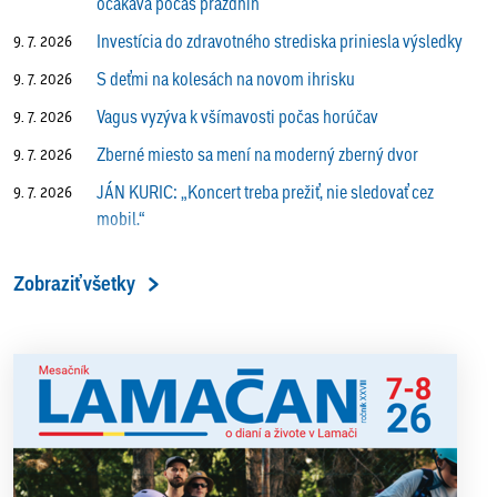
očakáva počas prázdnin
Investícia do zdravotného strediska priniesla výsledky
9. 7. 2026
S deťmi na kolesách na novom ihrisku
9. 7. 2026
Vagus vyzýva k všímavosti počas horúčav
9. 7. 2026
Zberné miesto sa mení na moderný zberný dvor
9. 7. 2026
JÁN KURIC: „Koncert treba prežiť, nie sledovať cez
9. 7. 2026
mobil.“
Prečo vlaky v Lamači trúbia aj v noci?
9. 7. 2026
Zobraziť všetky
ALENA PETÁKOVÁ: „Splnila som si všetko, čo som si
9. 7. 2026
ako riaditeľka predsavzala.“
13. ročník Simultánky pod lipami v Lamači priniesol
18. 6. 2026
výborný šach aj príjemnú komunitnú atmosféru