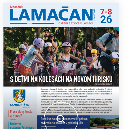
13. ročník Simultánky pod lipami v Lamači priniesol
18. 6. 2026
výborný šach aj príjemnú komunitnú atmosféru