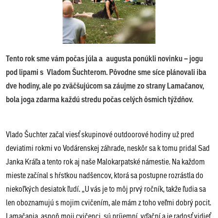
Tento rok sme vám počas júla a augusta ponúkli novinku – jogu
pod lipami s Vladom Šuchterom. Pôvodne sme síce plánovali iba
dve hodiny, ale po zväčšujúcom sa záujme zo strany Lamačanov,
bola joga zdarma každú stredu počas celých ôsmich týždňov.
Vlado Šuchter začal viesť skupinové outdoorové hodiny už pred
deviatimi rokmi vo Vodárenskej záhrade, neskôr sa k tomu pridal Sad
Janka Kráľa a tento rok aj naše Malokarpatské námestie. Na každom
mieste začínal s hŕstkou nadšencov, ktorá sa postupne rozrástla do
niekoľkých desiatok ľudí. „U vás je to môj prvý ročník, takže ľudia sa
len oboznamujú s mojim cvičením, ale mám z toho veľmi dobrý pocit.
Lamačania, aspoň moji cvičenci, sú príjemní, vďační a je radosť vidieť,