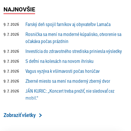
NAJNOVŠIE
Farský deň spojil farníkov aj obyvateľov Lamača
9. 7. 2026
Rosnička sa mení na moderné kúpalisko, otvorenie sa
9. 7. 2026
očakáva počas prázdnin
Investícia do zdravotného strediska priniesla výsledky
9. 7. 2026
S deťmi na kolesách na novom ihrisku
9. 7. 2026
Vagus vyzýva k všímavosti počas horúčav
9. 7. 2026
Zberné miesto sa mení na moderný zberný dvor
9. 7. 2026
JÁN KURIC: „Koncert treba prežiť, nie sledovať cez
9. 7. 2026
mobil.“
Prečo vlaky v Lamači trúbia aj v noci?
9. 7. 2026
Zobraziť všetky
ALENA PETÁKOVÁ: „Splnila som si všetko, čo som si
9. 7. 2026
ako riaditeľka predsavzala.“