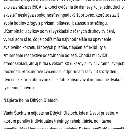
ako sa snažia cvičiť. A na konci cvičenia tie úsmevy, to je jednoducho
skvelé,“ neskrýva spokojnosť sympatický športovec, ktorý zostavil
svoje hodiny z jogy s prvkami pilatesu, balansu a strečingu.
„Kombináciu cvikov som si vyskladal z rôznych druhov cvičení,
vybral som si to, čo je podľa mňa najvhodnejšie na spevnenie
svalového korzetu, kĺbových puzdier, zlepšenie flexibility a
zmiernenie respektíve odstránenie bolesti. Chodia mi cvičiť
stredoškoláci, ale aj ľudia s vekom 80+, každý si cvičí v rámci svojich
možností. Strečingové cvičenia si odporúčam zacvičiť každý deň.
Cvičenie, ktoré robím vonku, je dobre absolvovať minimálne dvakrát
týždenne,“ hovorí.
Nájdete ho na Dlhých Dieloch
Vlada Šuchtera nájdete na Dlhých Dieloch, kde má svoj priestor, v
ktorom ponúka individuálne tréningy, rehabilitácie, no hlavne
masáže. „Masážam sa venujem asi najviac. Robím uvoľňujúcu masáž