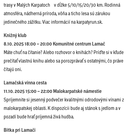
trasy v Malých Karpatoch v dĺžke 5/10/15/20/30 km. Rodinná
atmosféra, nádherná príroda, vôňa a ticho lesa sú zárukou
jedinečného zážitku. Viac informácií na karpatyrun.sk.
Knižný klub
8.10. 2025 18:00 – 20:00 Komunitné centrum Lamač
Máte chuť na čítanie? Alebo rozhovor o knihách? Príďte si v kľude
prečítať vlastnú knihu alebo sa porozprávať s ostatnými, čo práve
čítajú oni.
Lamačská vínna cesta
11.10. 2025 15:00 – 22:00 Malokarpatské námestie
Spríjemnite si jesenný podvečer kvalitnými odrodovými vínami z
malokarpatskej oblasti. K dispozícii bude aj stánok s jedlom a v
pozadí bude hrať príjemná živá hudba.
Bitka pri Lamači