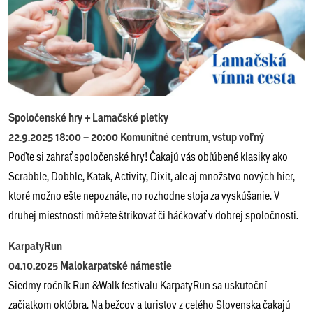
Spoločenské hry + Lamačské pletky
22.9.2025 18:00 – 20:00 Komunitné centrum, vstup voľný
Poďte si zahrať spoločenské hry! Čakajú vás obľúbené klasiky ako
Scrabble, Dobble, Katak, Activity, Dixit, ale aj množstvo nových hier,
ktoré možno ešte nepoznáte, no rozhodne stoja za vyskúšanie. V
druhej miestnosti môžete štrikovať či háčkovať v dobrej spoločnosti.
KarpatyRun
04.10.2025 Malokarpatské námestie
Siedmy ročník Run &Walk festivalu KarpatyRun sa uskutoční
začiatkom októbra. Na bežcov a turistov z celého Slovenska čakajú