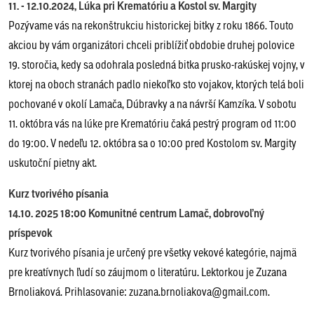
11. - 12.10.2024, Lúka pri Krematóriu a Kostol sv. Margity
Pozývame vás na rekonštrukciu historickej bitky z roku 1866. Touto
akciou by vám organizátori chceli priblížiť obdobie druhej polovice
19. storočia, kedy sa odohrala posledná bitka prusko-rakúskej vojny, v
ktorej na oboch stranách padlo niekoľko sto vojakov, ktorých telá boli
pochované v okolí Lamača, Dúbravky a na návrší Kamzíka. V sobotu
11. októbra vás na lúke pre Krematóriu čaká pestrý program od 11:00
do 19:00. V nedeľu 12. októbra sa o 10:00 pred Kostolom sv. Margity
uskutoční pietny akt.
Kurz tvorivého písania
14.10. 2025 18:00 Komunitné centrum Lamač, dobrovoľný
príspevok
Kurz tvorivého písania je určený pre všetky vekové kategórie, najmä
pre kreatívnych ľudí so záujmom o literatúru. Lektorkou je Zuzana
Brnoliaková. Prihlasovanie: zuzana.brnoliakova@gmail.com.