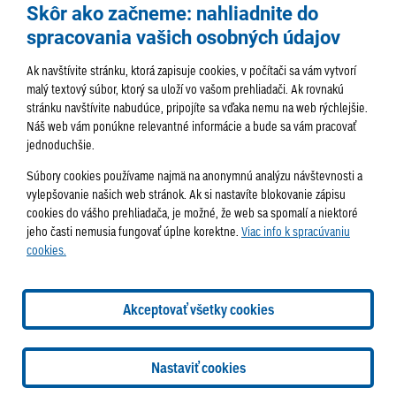
Skôr ako začneme: nahliadnite do
spracovania vašich osobných údajov
Ak navštívite stránku, ktorá zapisuje cookies, v počítači sa vám vytvorí
malý textový súbor, ktorý sa uloží vo vašom prehliadači. Ak rovnakú
stránku navštívite nabudúce, pripojíte sa vďaka nemu na web rýchlejšie.
AKTUALITY
TÉMA
SAMOSPRÁVA
Náš web vám ponúkne relevantné informácie a bude sa vám pracovať
jednoduchšie.
SERVIS
ROZHOVORY
KULTÚRA
Súbory cookies používame najmä na anonymnú analýzu návštevnosti a
HISTÓRIA
PODUJATIA
vylepšovanie našich web stránok. Ak si nastavíte blokovanie zápisu
cookies do vášho prehliadača, je možné, že web sa spomalí a niektoré
jeho časti nemusia fungovať úplne korektne.
Viac info k spracúvaniu
cookies.
Správa obsahu:
webmaster@lamac.sk
Informácie:
info@lamac.sk
Dispečing:
dispecing@lamac.sk
Doručovanie
Akceptovať všetky cookies
novín
Tlačené vydania
Sadzobník inzercie
2026 © Mestská časť Bratislava-Lamač
Tvorba web stránok
a
Nastaviť cookies
redakčný systém
od
AlejTech, spol. s r.o.
Nastavenia cookies