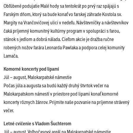
Obľúbené podujatie Malé hody sa tentokrát po prvý raz spájajú s
Farským dňom, ktorý sa bude konať vo farskej záhrade Kostola sv.
Margity na Vrančovičovej ulici v nedeľu. Návštevníčky a návštevníkov
čaká príjemný komunitný kultúrny program v spolupráci s farou,
stánok s jedlom a dobrá nálada. Cieľom akcie je dražba ručne
robených nožov farára Leonarda Pawlaka a podpora celej komunity
Lamača.
Komorné koncerty pod lipami
Júl – august, Malokarpatské námestie
Počas júla a augusta sa budú každý druhý štvrtok večer na
Malokarpatskom námestí v priestore pod lipami konať komorné
koncerty rôznych žánrov. Prijmite naše pozvanie na príjemne strávený
večer.
Letné cvičenie s Vladom Šuchterom
Júl – august, Voľnočasový areál na Malokarpatské námestie