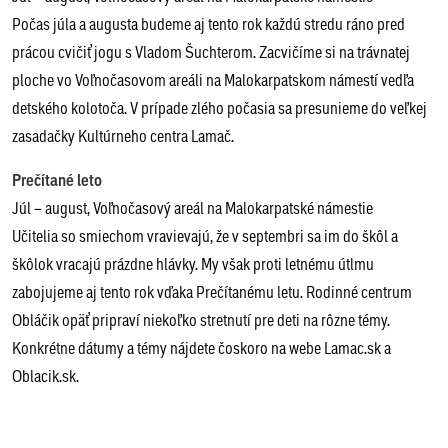
Počas júla a augusta budeme aj tento rok každú stredu ráno pred
prácou cvičiť jogu s Vladom Šuchterom. Zacvičíme si na trávnatej
ploche vo Voľnočasovom areáli na Malokarpatskom námestí vedľa
detského kolotoča. V prípade zlého počasia sa presunieme do veľkej
zasadačky Kultúrneho centra Lamač.
Prečítané leto
Júl – august, Voľnočasový areál na Malokarpatské námestie
Učitelia so smiechom vravievajú, že v septembri sa im do škôl a
škôlok vracajú prázdne hlávky. My však proti letnému útlmu
zabojujeme aj tento rok vďaka Prečítanému letu. Rodinné centrum
Obláčik opäť pripraví niekoľko stretnutí pre deti na rôzne témy.
Konkrétne dátumy a témy nájdete čoskoro na webe Lamac.sk a
Oblacik.sk.