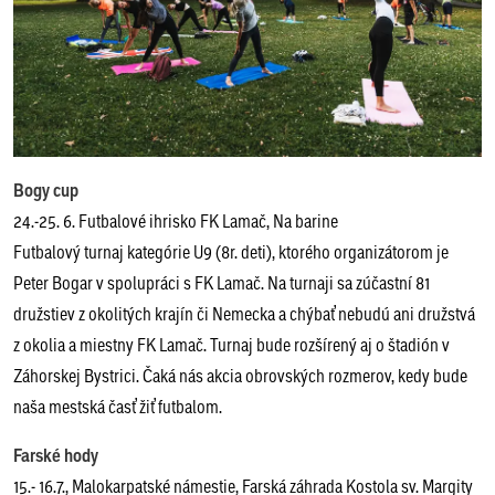
Bogy cup
24.-25. 6. Futbalové ihrisko FK Lamač, Na barine
Futbalový turnaj kategórie U9 (8r. deti), ktorého organizátorom je
Peter Bogar v spolupráci s FK Lamač. Na turnaji sa zúčastní 81
družstiev z okolitých krajín či Nemecka a chýbať nebudú ani družstvá
z okolia a miestny FK Lamač. Turnaj bude rozšírený aj o štadión v
Záhorskej Bystrici. Čaká nás akcia obrovských rozmerov, kedy bude
naša mestská časť žiť futbalom.
Farské hody
15.- 16.7., Malokarpatské námestie, Farská záhrada Kostola sv. Margity