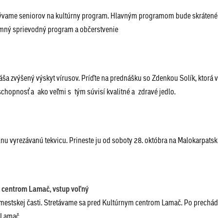
 pozývame seniorov na kultúrny program. Hlavným programom bude skrátené
íjemný sprievodný program a občerstvenie
ša zvýšený výskyt vírusov. Príďte na prednášku so Zdenkou Solík, ktorá 
yschopnosť a ako veľmi s tým súvisí kvalitné a zdravé jedlo.
lnu vyrezávanú tekvicu. Prineste ju od soboty 28. októbra na Malokarpats
 centrom Lamač, vstup voľný
mestskej časti. Stretávame sa pred Kultúrnym centrom Lamač. Po prechádz
e Lamač.