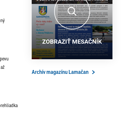
13. ročník Simultánky pod
18. 6. 2026
lipami v Lamači priniesol
výborný šach aj príjemnú
bný
komunitnú atmosféru
ZOBRAZIŤ MESAČNÍK
spevu
 až
Archív magazínu Lamačan
prehliadka
5