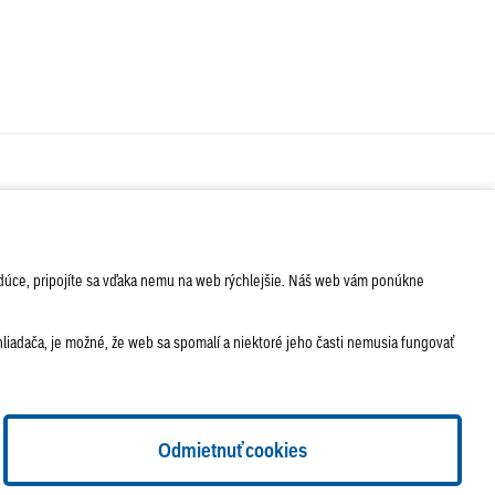
ÁVA
SERVIS
PODUJATIA
nabudúce, pripojíte sa vďaka nemu na web rýchlejšie. Náš web vám ponúkne
iadača, je možné, že web sa spomalí a niektoré jeho časti nemusia fungovať
lačené vydania
Sadzobník inzercie
Odmietnuť cookies