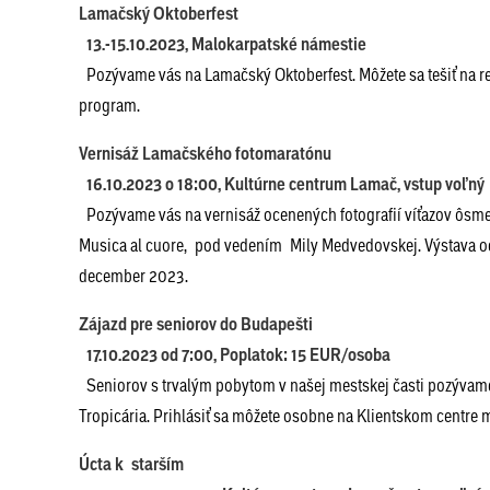
Lamačský Oktoberfest
13.-15.10.2023, Malokarpatské námestie
Pozývame vás na Lamačský Oktoberfest. Môžete sa tešiť na r
program.
Vernisáž Lamačského fotomaratónu
16.10.2023 o 18:00, Kultúrne centrum Lamač, vstup voľný
Pozývame vás na vernisáž ocenených fotografií víťazov ôs
Musica al cuore, pod vedením Mily Medvedovskej. Výstava o
december 2023.
Zájazd pre seniorov do Budapešti
17.10.2023 od 7:00, Poplatok: 15 EUR/osoba
Seniorov s trvalým pobytom v našej mestskej časti pozývame
Tropicária. Prihlásiť sa môžete osobne na Klientskom centre 
Úcta k starším