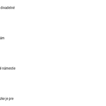
 divadelné
vám
ké námestie
ke je pre