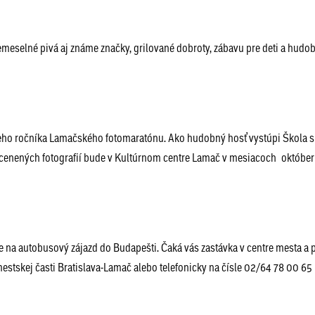
emeselné pivá aj známe značky, grilované dobroty, zábavu pre deti a hudo
meho ročníka Lamačského fotomaratónu. Ako hudobný hosť vystúpi Škola 
cenených fotografií bude v Kultúrnom centre Lamač v mesiacoch október
 na autobusový zájazd do Budapešti. Čaká vás zastávka v centre mesta a 
mestskej časti Bratislava-Lamač alebo telefonicky na čísle 02/64 78 00 6