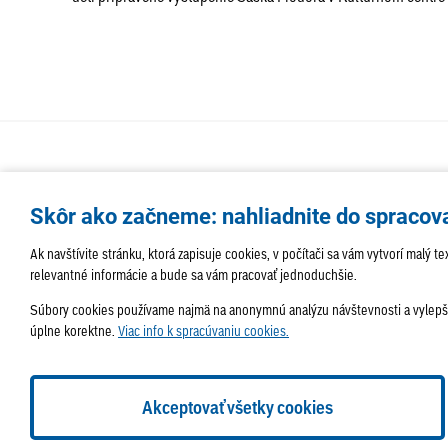
Skôr ako začneme: nahliadnite do spracov
Ak navštívite stránku, ktorá zapisuje cookies, v počítači sa vám vytvorí malý
relevantné informácie a bude sa vám pracovať jednoduchšie.
Súbory cookies používame najmä na anonymnú analýzu návštevnosti a vylepšov
úplne korektne.
Viac info k spracúvaniu cookies.
Správa obsahu:
webmaster@lamac.sk
Informácie:
info@l
2026 © Mestská časť Bratislava-Lamač
Tvorba web strán
Akceptovať všetky cookies