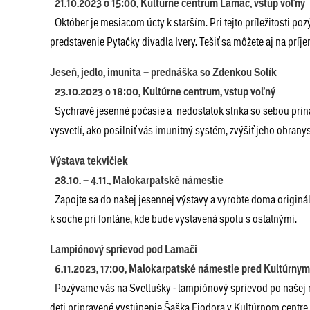
21.10.2023 o 15:00, Kultúrne centrum Lamač, vstup voľný
Október je mesiacom úcty k starším. Pri tejto príležitosti
predstavenie Pytačky divadla Ivery. Tešiť sa môžete aj na pr
Jeseň, jedlo, imunita – prednáška so Zdenkou Solík
23.10.2023 o 18:00, Kultúrne centrum, vstup voľný
Sychravé jesenné počasie a nedostatok slnka so sebou priná
vysvetlí, ako posilniť vás imunitný systém, zvýšiť jeho obran
Výstava tekvičiek
28.10. – 4.11., Malokarpatské námestie
Zapojte sa do našej jesennej výstavy a vyrobte doma originá
k soche pri fontáne, kde bude vystavená spolu s ostatnými.
Lampiónový sprievod pod Lamači
6.11.2023, 17:00, Malokarpatské námestie pred Kultúrnym
Pozývame vás na Svetlušky - lampiónový sprievod po našej 
deti pripravené vystúpenie Šaška Fiodora v Kultúrnom centr