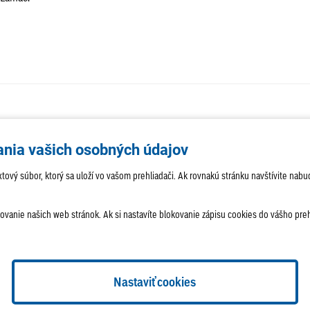
AKTUALITY
TÉMA
SAMOSPR
ania vašich osobných údajov
ROZHOVORY
KULTÚRA
HISTÓRIA
 textový súbor, ktorý sa uloží vo vašom prehliadači. Ak rovnakú stránku navštívite 
anie našich web stránok. Ak si nastavíte blokovanie zápisu cookies do vášho prehl
amac.sk
Dispečing:
dispecing@lamac.sk
Doručovanie novín
T
ok
a
redakčný systém
od
AlejTech, spol. s r.o.
Nastavenia cookies
Nastaviť cookies