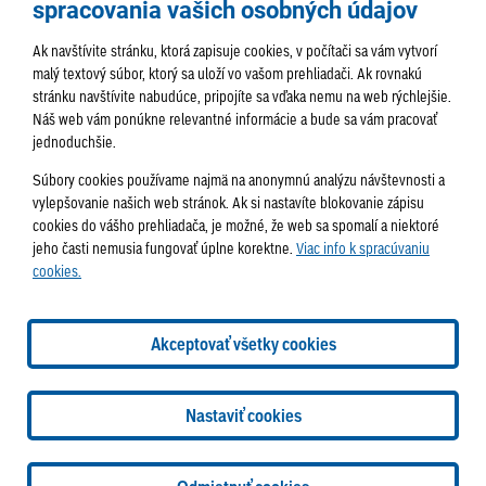
spracovania vašich osobných údajov
Ak navštívite stránku, ktorá zapisuje cookies, v počítači sa vám vytvorí
malý textový súbor, ktorý sa uloží vo vašom prehliadači. Ak rovnakú
stránku navštívite nabudúce, pripojíte sa vďaka nemu na web rýchlejšie.
AKTUALITY
TÉMA
SAMOSPRÁVA
Náš web vám ponúkne relevantné informácie a bude sa vám pracovať
jednoduchšie.
SERVIS
ROZHOVORY
KULTÚRA
Súbory cookies používame najmä na anonymnú analýzu návštevnosti a
HISTÓRIA
PODUJATIA
vylepšovanie našich web stránok. Ak si nastavíte blokovanie zápisu
cookies do vášho prehliadača, je možné, že web sa spomalí a niektoré
jeho časti nemusia fungovať úplne korektne.
Viac info k spracúvaniu
cookies.
Správa obsahu:
webmaster@lamac.sk
Informácie:
info@lamac.sk
Dispečing:
dispecing@lamac.sk
Doručovanie
Akceptovať všetky cookies
novín
Tlačené vydania
Sadzobník inzercie
2026 © Mestská časť Bratislava-Lamač
Tvorba web stránok
a
Nastaviť cookies
redakčný systém
od
AlejTech, spol. s r.o.
Nastavenia cookies