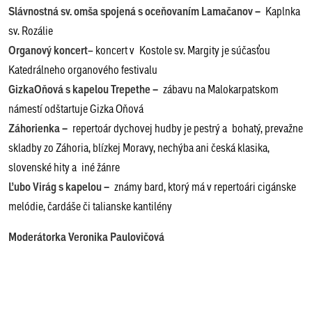
Slávnostná sv. omša spojená s oceňovaním Lamačanov –
Kaplnka
sv. Rozálie
Organový koncert
– koncert v Kostole sv. Margity je súčasťou
Katedrálneho organového festivalu
GizkaOňová s kapelou Trepethe –
zábavu na Malokarpatskom
námestí odštartuje Gizka Oňová
Záhorienka –
repertoár dychovej hudby je pestrý a bohatý, prevažne
skladby zo Záhoria, blízkej Moravy, nechýba ani česká klasika,
slovenské hity a iné žánre
Ľubo Virág s kapelou –
známy bard, ktorý má v repertoári cigánske
melódie, čardáše či talianske kantilény
Moderátorka Veronika Paulovičová