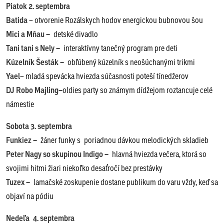
Piatok 2. septembra
Batida
– otvorenie Rozálskych hodov energickou bubnovou šou
Mici a Mňau –
detské divadlo
Tani tani s Nely –
interaktívny tanečný program pre deti
Kúzelník Šesták –
obľúbený kúzelník s neošúchanými trikmi
Yael
– mladá spevácka hviezda súčasnosti poteší tínedžerov
DJ Robo Majling–
oldies party so známym dídžejom roztancuje celé
námestie
Sobota 3. septembra
Funkiez –
žáner funky s poriadnou dávkou melodických skladieb
Peter Nagy so skupinou Indigo –
hlavná hviezda večera, ktorá so
svojimi hitmi žiari niekoľko desaťročí bez prestávky
Tuzex –
lamačské zoskupenie dostane publikum do varu vždy, keď sa
objaví na pódiu
Nedeľa
4. septembra