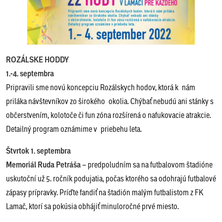
ROZÁLSKE HODDY
1.-4. septembra
Pripravili sme novú koncepciu Rozálskych hodov, ktorá k nám
priláka návštevníkov zo širokého okolia. Chýbať nebudú ani stánky s
občerstvením, kolotoče či fun zóna rozšírená o nafukovacie atrakcie.
Detailný program oznámime v priebehu leta.
Štvrtok 1. septembra
Memoriál Ruda Petráša
– predpoludním sa na futbalovom štadióne
uskutoční už 5. ročník podujatia, počas ktorého sa odohrajú futbalové
zápasy prípravky. Príďte fandiť na štadión malým futbalistom z FK
Lamač, ktorí sa pokúsia obhájiť minuloročné prvé miesto.