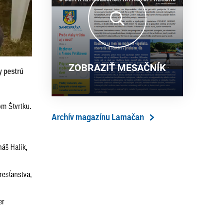
13. ročník Simultánky pod
18. 6. 2026
lipami v Lamači priniesol
výborný šach aj príjemnú
komunitnú atmosféru
ZOBRAZIŤ MESAČNÍK
y pestrú
om Štvrtku.
Archív magazínu Lamačan
máš Halík,
resťanstva,
er