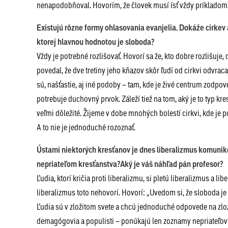
nenapodobňoval. Hovorím, že človek musí ísť vždy príkladom.
Existujú rôzne formy ohlasovania evanjelia. Dokáže cirkev 
ktorej hlavnou hodnotou je sloboda?
Vždy je potrebné rozlišovať. Hovorí sa že, kto dobre rozlišuje
povedal, že dve tretiny jeho kňazov skôr ľudí od cirkvi odvrac
sú, našťastie, aj iné podoby – tam, kde je živé centrum zodpo
potrebuje duchovný prvok. Záleží tiež na tom, aký je to typ kr
veľmi dôležité. Žijeme v dobe mnohých bolestí cirkvi, kde je p
A to nie je jednoduché rozoznať.
Ústami niektorých kresťanov je dnes liberalizmus komuniko
nepriateľom kresťanstva?Aký je váš náhľad pán profesor?
Ľudia, ktorí kričia proti liberalizmu, si pletú liberalizmus a li
liberalizmus toto nehovorí. Hovorí: „Uvedom si, že sloboda je
Ľudia sú v zložitom svete a chcú jednoduché odpovede na zlož
demagógovia a populisti – ponúkajú len zoznamy nepriateľov 