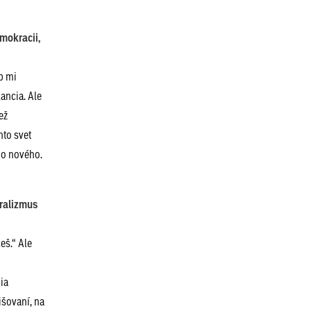
emokracii,
up mi
ancia. Ale
ež
nto svet
oho nového.
eralizmus
eš.“ Ale
.
ia
išovaní, na