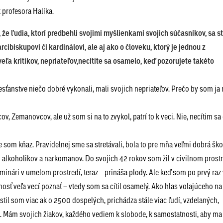
profesora Halíka.
e ľudia, ktorí predbehli svojimi myšlienkami svojich súčasníkov, sa s
cibiskupovi či kardinálovi, ale aj ako o človeku, ktorý je jednou z
eľa kritikov, nepriateľov,necítite sa osamelo, keď pozorujete takéto
resťanstve niečo dobré vykonali, mali svojich nepriateľov. Prečo by som ja 
, Zemanovcov, ale už som si na to zvykol, patrí to k veci. Nie, necítim sa
e som kňaz. Pravidelnej sme sa stretávali, bola to pre mňa veľmi dobrá ško
alkoholikov a narkomanov. Do svojich 42 rokov som žil v civilnom prostre
eminári v umelom prostredí, teraz prináša plody. Ale keď som po prvý raz 
sť veľa vecí poznať – vtedy som sa cítil osamelý. Ako hlas volajúceho na 
rstil som viac ak o 2500 dospelých, prichádza stále viac ľudí, vzdelaných,
. Mám svojich žiakov, každého vediem k slobode, k samostatnosti, aby ma