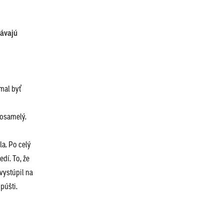
távajú
mal byť
 osamelý.
la. Po celý
dí. To, že
vystúpil na
púšti.