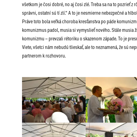
všetkom je čosi dobré, no aj čosi zlé. Treba sa na to pozrieť 
správni, ostatní sú tí zlí.“ A to je nesmierne nebezpečné a hl
Práve toto bola veľká choroba kresťanstva po páde komunizmu. 
komunizmus padol, musia si vymyslieť nového. Stále musia žiť v 
komunizmu – prevzali rétoriku o skazenom západe. To je pres
Viete, všetci nám nebudú tlieskať, ale to neznamená, že sú n
partnerom k rozhovoru.