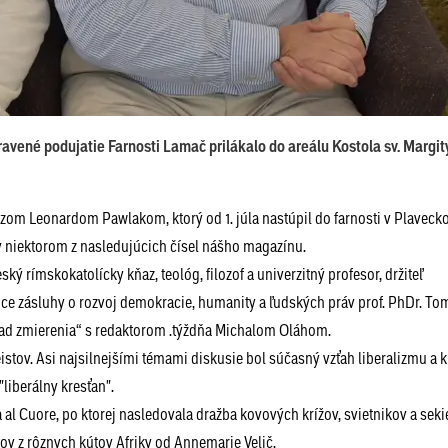
avené podujatie Farnosti Lamač prilákalo do areálu Kostola sv. Margit
om Leonardom Pawlakom, ktorý od 1. júla nastúpil do farnosti v Plaveck
e v niektorom z nasledujúcich čísel nášho magazínu.
ký rímskokatolícky kňaz, teológ, filozof a univerzitný profesor, držiteľ
úce zásluhy o rozvoj demokracie, humanity a ľudských práv prof. PhDr. To
lad zmierenia“ s redaktorom .týždňa Michalom Oláhom.
teistov. Asi najsilnejšími témami diskusie bol súčasný vzťah liberalizmu a k
 "liberálny kresťan".
Cuore, po ktorej nasledovala dražba kovových krížov, svietnikov a seki
 z rôznych kútov Afriky od Annemarie Velič.