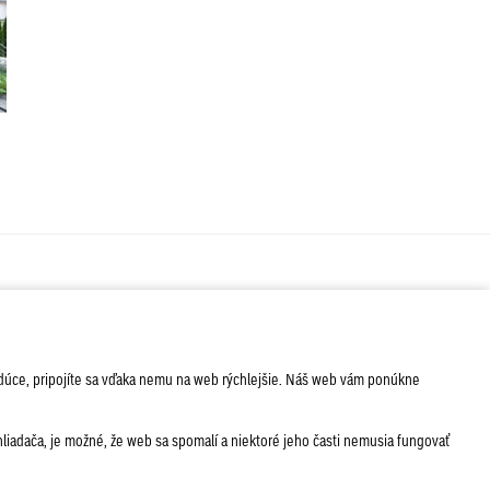
ÁVA
SERVIS
PODUJATIA
nabudúce, pripojíte sa vďaka nemu na web rýchlejšie. Náš web vám ponúkne
iadača, je možné, že web sa spomalí a niektoré jeho časti nemusia fungovať
lačené vydania
Sadzobník inzercie