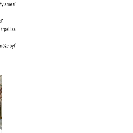
My sme tí
eľ
trpeli za
 môže byť