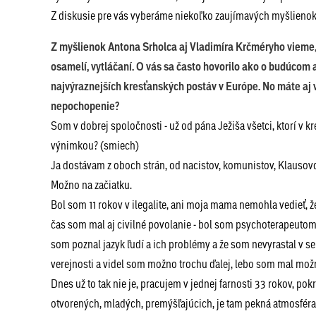
Z diskusie pre vás vyberáme niekoľko zaujímavých myšlienok 
Z myšlienok Antona Srholca aj Vladimíra Krčméryho vieme, ž
osamelí, vytláčaní. O vás sa často hovorilo ako o budúcom ar
najvýraznejších kresťanských postáv v Európe. No máte aj v
nepochopenie?
Som v dobrej spoločnosti - už od pána Ježiša všetci, ktorí v k
výnimkou? (smiech)
Ja dostávam z oboch strán, od nacistov, komunistov, Klausovcov
Možno na začiatku.
Bol som 11 rokov v ilegalite, ani moja mama nemohla vedieť, ž
čas som mal aj civilné povolanie - bol som psychoterapeutom 
som poznal jazyk ľudí a ich problémy a že som nevyrastal v s
verejnosti a videl som možno trochu ďalej, lebo som mal možno
Dnes už to tak nie je, pracujem v jednej farnosti 33 rokov, pok
otvorených, mladých, premýšľajúcich, je tam pekná atmosféra