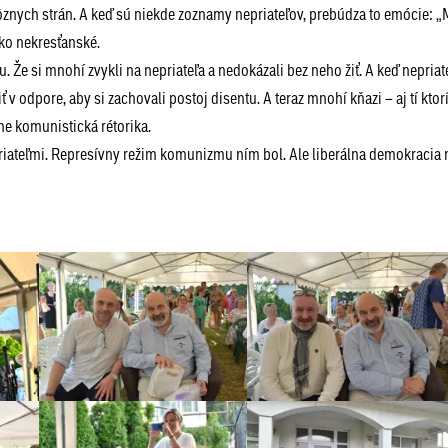
z rôznych strán. A keď sú niekde zoznamy nepriateľov, prebúdza to emócie: „
boko nekresťanské.
Že si mnohí zvykli na nepriateľa a nedokázali bez neho žiť. A keď nepriat
odpore, aby si zachovali postoj disentu. A teraz mnohí kňazi – aj tí ktorí 
ne komunistická rétorika.
epriateľmi. Represívny režim komunizmu ním bol. Ale liberálna demokracia