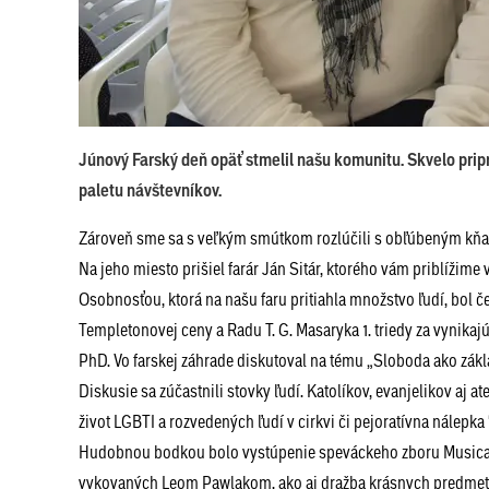
Júnový Farský deň opäť stmelil našu komunitu. Skvelo pripr
paletu návštevníkov.
Zároveň sme sa s veľkým smútkom rozlúčili s obľúbeným kňaz
Na jeho miesto prišiel farár Ján Sitár, ktorého vám priblížim
Osobnosťou, ktorá na našu faru pritiahla množstvo ľudí, bol čes
Templetonovej ceny a Radu T. G. Masaryka 1. triedy za vynikaj
PhD. Vo farskej záhrade diskutoval na tému „Sloboda ako zák
Diskusie sa zúčastnili stovky ľudí. Katolíkov, evanjelikov aj a
život LGBTI a rozvedených ľudí v cirkvi či pejoratívna nálepka
Hudobnou bodkou bolo vystúpenie speváckeho zboru Musica al 
vykovaných Leom Pawlakom, ako aj dražba krásnych predmetov