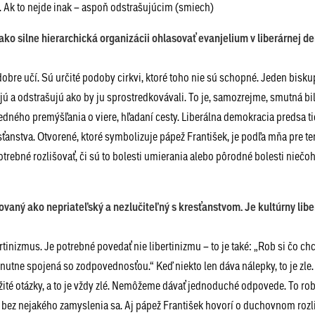
 Ak to nejde inak – aspoň odstrašujúcim (smiech)
ako silne hierarchická organizácii ohlasovať evanjelium v liberárnej d
, dobre učí. Sú určité podoby cirkvi, ktoré toho nie sú schopné. Jeden bisk
ajú a odstrašujú ako by ju sprostredkovávali. To je, samozrejme, smutná bil
vedného premýšľania o viere, hľadaní cesty. Liberálna demokracia predsa ti
esťanstva. Otvorené, ktoré symbolizuje pápež František, je podľa mňa pre te
otrebné rozlišovať, či sú to bolesti umierania alebo pôrodné bolesti nieč
vaný ako nepriateľský a nezlučiteľný s kresťanstvom. Je kultúrny lib
bertinizmus. Je potrebné povedať nie libertinizmu – to je také: „Rob si čo chc
 nutne spojená so zodpovednosťou.“ Keď niekto len dáva nálepky, to je zle
ité otázky, a to je vždy zlé. Nemôžeme dávať jednoduché odpovede. To rob
bez nejakého zamyslenia sa. Aj pápež František hovorí o duchovnom rozl