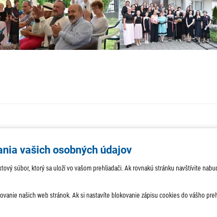
AKTUALITY
TÉMA
SAMOSPR
ania vašich osobných údajov
ROZHOVORY
KULTÚRA
HISTÓRIA
 textový súbor, ktorý sa uloží vo vašom prehliadači. Ak rovnakú stránku navštívite 
anie našich web stránok. Ak si nastavíte blokovanie zápisu cookies do vášho prehl
amac.sk
Dispečing:
dispecing@lamac.sk
Doručovanie novín
T