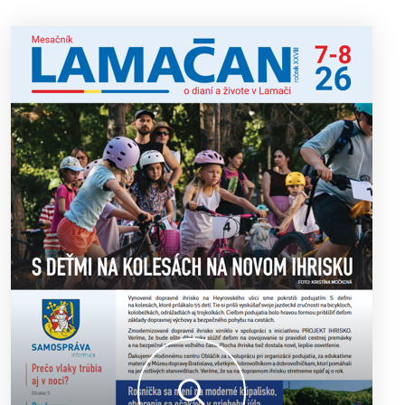
13. ročník Simultánky pod lipami v Lamači priniesol
18. 6. 2026
výborný šach aj príjemnú komunitnú atmosféru