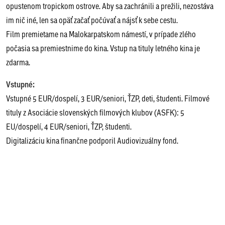
opustenom tropickom ostrove. Aby sa zachránili a prežili, nezostáva
im nič iné, len sa opäť začať počúvať a nájsť k sebe cestu.
Film premietame na Malokarpatskom námestí, v prípade zlého
počasia sa premiestnime do kina. Vstup na tituly letného kina je
zdarma.
Vstupné:
Vstupné 5 EUR/dospelí, 3 EUR/seniori, ŤZP, deti, študenti. Filmové
tituly z Asociácie slovenských filmových klubov (ASFK): 5
EU/dospelí, 4 EUR/seniori, ŤZP, študenti.
Digitalizáciu kina finančne podporil Audiovizuálny fond.