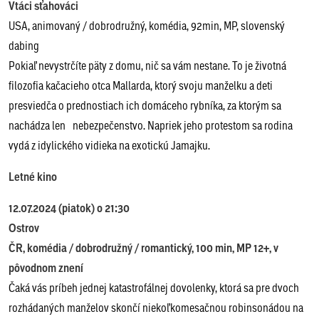
Vtáci sťahováci
USA, animovaný / dobrodružný, komédia, 92min, MP, slovenský
dabing
Pokiaľ nevystrčíte päty z domu, nič sa vám nestane. To je životná
filozofia kačacieho otca Mallarda, ktorý svoju manželku a deti
presviedča o prednostiach ich domáceho rybníka, za ktorým sa
nachádza len nebezpečenstvo. Napriek jeho protestom sa rodina
vydá z idylického vidieka na exotickú Jamajku.
Letné kino
12.07.2024 (piatok) o 21:30
Ostrov
ČR, komédia / dobrodružný / romantický, 100 min, MP 12+, v
pôvodnom znení
Čaká vás príbeh jednej katastrofálnej dovolenky, ktorá sa pre dvoch
rozhádaných manželov skončí niekoľkomesačnou robinsonádou na