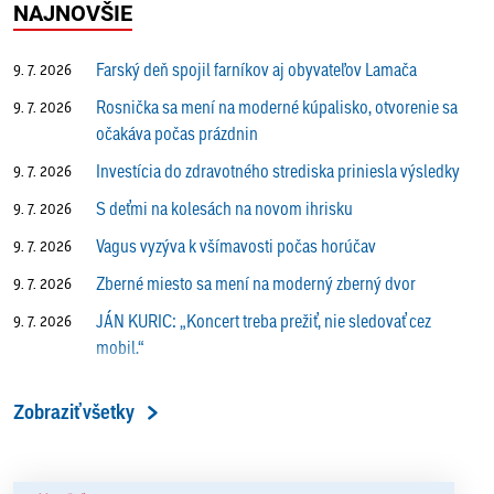
NAJNOVŠIE
Farský deň spojil farníkov aj obyvateľov Lamača
9. 7. 2026
Rosnička sa mení na moderné kúpalisko, otvorenie sa
9. 7. 2026
očakáva počas prázdnin
Investícia do zdravotného strediska priniesla výsledky
9. 7. 2026
S deťmi na kolesách na novom ihrisku
9. 7. 2026
Vagus vyzýva k všímavosti počas horúčav
9. 7. 2026
Zberné miesto sa mení na moderný zberný dvor
9. 7. 2026
JÁN KURIC: „Koncert treba prežiť, nie sledovať cez
9. 7. 2026
mobil.“
Prečo vlaky v Lamači trúbia aj v noci?
9. 7. 2026
Zobraziť všetky
ALENA PETÁKOVÁ: „Splnila som si všetko, čo som si
9. 7. 2026
ako riaditeľka predsavzala.“
13. ročník Simultánky pod lipami v Lamači priniesol
18. 6. 2026