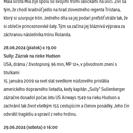
Malá sirota Mia žije spolu so svojimi tromi lasičkami na ulici. Živí sa
tým, že chodí kradnúť jedlo na hrad zlovestného regenta Tristana,
ktorý si uzurpuje trón. Jedného dňa sa jej podarí preľstiť stráže tak, že
si oblečie princeznovské šaty. Tým sa začína jej bláznivá výprava za
záchranou následníka trónu Rolanda.
28.06.2024 (piatok) o 19.00
Sully: Zázrak na rieke Hudson
USA, dráma / životopisný, 96 min, MP 12+, v pôvodnom znení s
titulkami
15. januára 2009 sa svet stal svedkom núdzového pristátia
amerického dopravného lietadla, kedy kapitán „Sully" Sullenberger
zázračne dosadol počas letu US Airways 1549 na rieku Hudson a
zachránil tak život všetkým 155 cestujúcim a členov posádky. Jeho čin
odvrátil tragédiu a spravil z neho hrdinu.
29.06.2024 (sobota) o 16:00