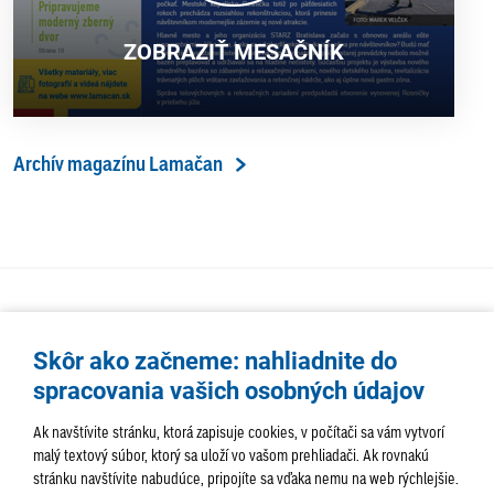
ZOBRAZIŤ MESAČNÍK
Archív magazínu Lamačan
Skôr ako začneme: nahliadnite do
spracovania vašich osobných údajov
Ak navštívite stránku, ktorá zapisuje cookies, v počítači sa vám vytvorí
malý textový súbor, ktorý sa uloží vo vašom prehliadači. Ak rovnakú
stránku navštívite nabudúce, pripojíte sa vďaka nemu na web rýchlejšie.
AKTUALITY
TÉMA
SAMOSPRÁVA