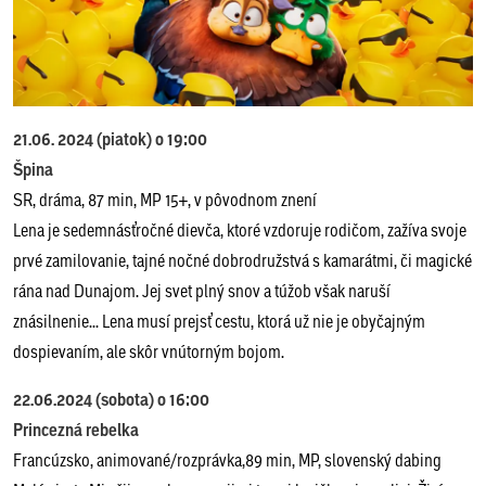
21.06. 2024 (piatok) o 19:00
Špina
SR, dráma, 87 min, MP 15+, v pôvodnom znení
Lena je sedemnásťročné dievča, ktoré vzdoruje rodičom, zažíva svoje
prvé zamilovanie, tajné nočné dobrodružstvá s kamarátmi, či magické
rána nad Dunajom. Jej svet plný snov a túžob však naruší
znásilnenie... Lena musí prejsť cestu, ktorá už nie je obyčajným
dospievaním, ale skôr vnútorným bojom.
22.06.2024 (sobota) o 16:00
Princezná rebelka
Francúzsko, animované/rozprávka,89 min, MP, slovenský dabing