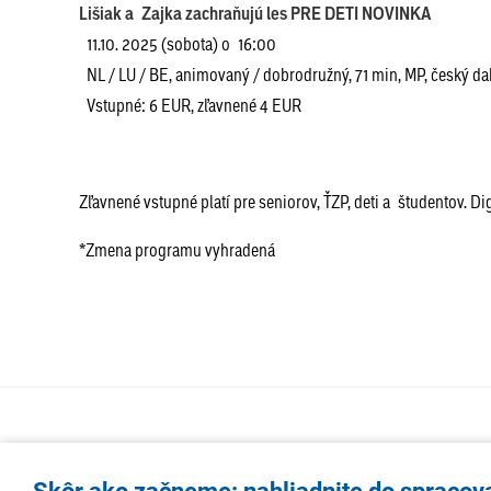
Lišiak a Zajka zachraňujú les PRE DETI NOVINKA
11.10. 2025 (sobota) o 16:00
NL / LU / BE, animovaný / dobrodružný, 71 min, MP, český d
Vstupné: 6 EUR, zľavnené 4 EUR
Zľavnené vstupné platí pre seniorov, ŤZP, deti a študentov. Di
*Zmena programu vyhradená
Skôr ako začneme: nahliadnite do spracov