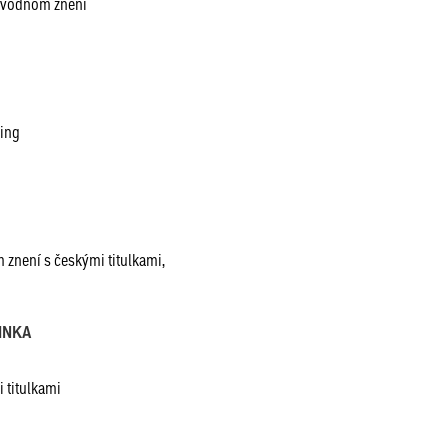
 pôvodnom znení
bing
 znení s českými titulkami,
VINKA
 titulkami