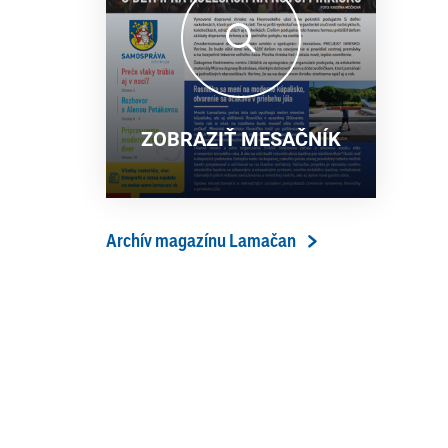
13. ročník Simultánky pod
18. 6. 2026
lipami v Lamači priniesol
výborný šach aj príjemnú
komunitnú atmosféru
ZOBRAZIŤ MESAČNÍK
Archív magazínu Lamačan