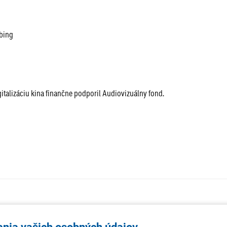
abing
gitalizáciu kina finančne podporil Audiovizuálny fond.
AKTUALITY
TÉMA
SAMOSPR
ania vašich osobných údajov