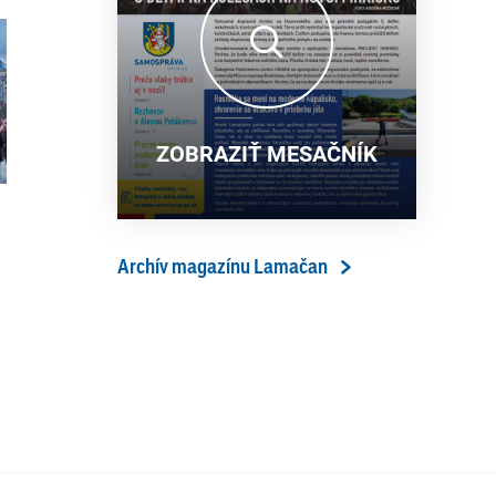
13. ročník Simultánky pod
18. 6. 2026
lipami v Lamači priniesol
výborný šach aj príjemnú
komunitnú atmosféru
ZOBRAZIŤ MESAČNÍK
Archív magazínu Lamačan