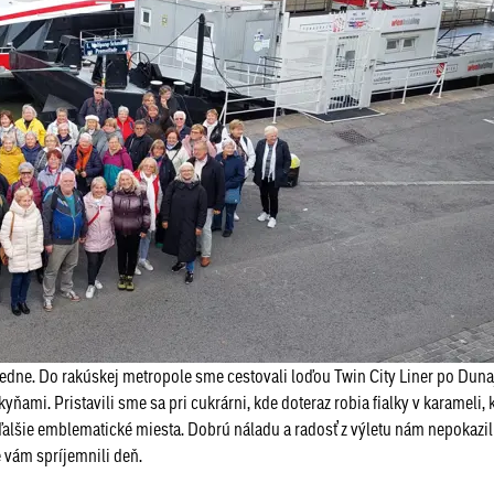
edne. Do rakúskej metropole sme cestovali loďou Twin City Liner po Duna
ňami. Pristavili sme sa pri cukrárni, kde doteraz robia fialky v karameli, 
ďalšie emblematické miesta. Dobrú náladu a radosť z výletu nám nepokazil
e vám spríjemnili deň.