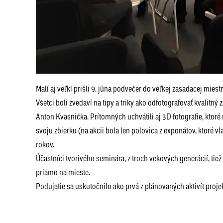
Malí aj veľkí prišli 9. júna podvečer do veľkej zasadacej mie
Všetci boli zvedaví na tipy a triky ako odfotografovať kvalitn
Anton Kvasnička. Prítomných uchvátili aj 3D fotografie, ktoré
svoju zbierku (na akcii bola len polovica z exponátov, ktoré v
rokov.
Účastníci tvorivého seminára, z troch vekových generácií, tiež
priamo na mieste.
Podujatie sa uskutočnilo ako prvá z plánovaných aktivít proj