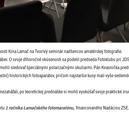
stnosti Kina Lamač na Tvorivý seminár nadšencov amatérskej fotografie.
ý záber. O svoje dlhoročné skúsenosti sa podelil predseda Fotoklubu pri JD
 mohli sledovať špeciálnymi polarizačnými okuliarmi. Pán Kvasnička preds
lastní) historických fotoaparátov, pričom najstaršie kusy mali vyše sedemd
 nezaháľali, po teoretickej prednáške si mohli vyskúšať svoje praktické zru
ektu
7. ročníka Lamačského fotomaratónu,
financovaného Nadáciou ZS