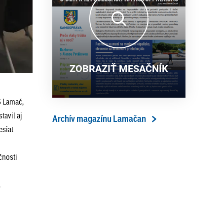
13. ročník Simultánky pod
18. 6. 2026
lipami v Lamači priniesol
výborný šach aj príjemnú
komunitnú atmosféru
ZOBRAZIŤ MESAČNÍK
S Lamač,
tavil aj
Archív magazínu Lamačan
esiat
čnosti
E.