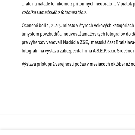
…ale na nálade to nikomu z prítomných neubralo… V piatok 
ročníka Lamačského fotomaratónu.
Ocenené boli 1., 2. a 3. miesto v štyroch vekových kategóriách 
úmyslom povzbudiť a motivovať amatérskych fotografov do ďalš
pre výhercov venovali
Nadácia ZSE
, mestská časť Bratislava
fotografií na výstavu zabezpečila firma
A.S.E.P. s.r.o.
Srdečne i
Výstava prístupná verejnosti počas v mesiacoch október až no