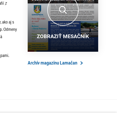
fií
7.
13. ročník Simultánky pod
18. 6. 2026
lipami v Lamači priniesol
výborný šach aj príjemnú
, ako aj s
komunitnú atmosféru
tup. Odmeny
ZOBRAZIŤ MESAČNÍK
mä
lipami.
Archív magazínu Lamačan