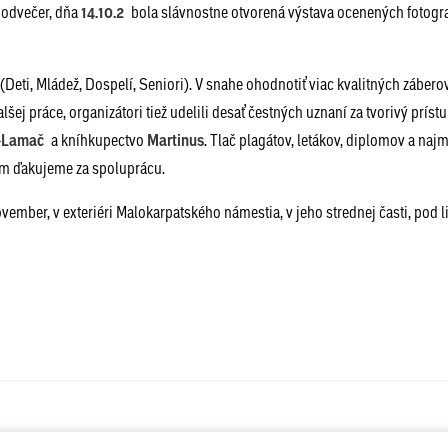
podvečer, dňa
14.10.2
bola slávnostne otvorená výstava ocenených fotogra
(Deti, Mládež, Dospelí, Seniori). V snahe ohodnotiť viac kvalitných záberov
ej práce, organizátori tiež udelili desať čestných uznaní za tvorivý prís
-
Lamač
a kníhkupectvo
Martinus
. Tlač plagátov, letákov, diplomov a naj
m ďakujeme za spoluprácu.
vember, v exteriéri Malokarpatského námestia, v jeho strednej časti, pod 