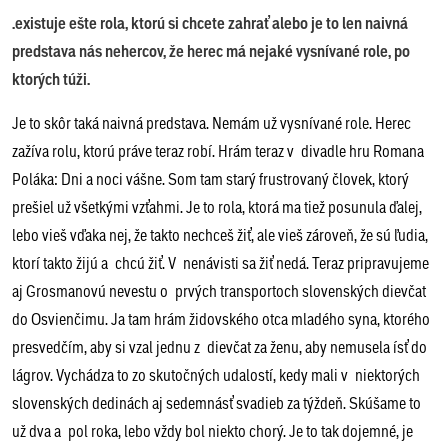
.existuje ešte rola, ktorú si chcete zahrať alebo je to len naivná
predstava nás nehercov, že herec má nejaké vysnívané role, po
ktorých túži.
Je to skôr taká naivná predstava. Nemám už vysnívané role. Herec
zažíva rolu, ktorú práve teraz robí. Hrám teraz v divadle hru Romana
Poláka: Dni a noci vášne. Som tam starý frustrovaný človek, ktorý
prešiel už všetkými vzťahmi. Je to rola, ktorá ma tiež posunula ďalej,
lebo vieš vďaka nej, že takto nechceš žiť, ale vieš zároveň, že sú ľudia,
ktorí takto žijú a chcú žiť. V nenávisti sa žiť nedá. Teraz pripravujeme
aj Grosmanovú nevestu o prvých transportoch slovenských dievčat
do Osvienčimu. Ja tam hrám židovského otca mladého syna, ktorého
presvedčím, aby si vzal jednu z dievčat za ženu, aby nemusela ísť do
lágrov. Vychádza to zo skutočných udalostí, kedy mali v niektorých
slovenských dedinách aj sedemnásť svadieb za týždeň. Skúšame to
už dva a pol roka, lebo vždy bol niekto chorý. Je to tak dojemné, je