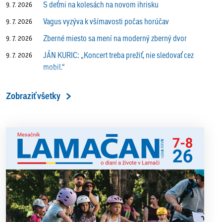
S deťmi na kolesách na novom ihrisku
9. 7. 2026
Vagus vyzýva k všímavosti počas horúčav
9. 7. 2026
Zberné miesto sa mení na moderný zberný dvor
9. 7. 2026
JÁN KURIC: „Koncert treba prežiť, nie sledovať cez
9. 7. 2026
mobil.“
Prečo vlaky v Lamači trúbia aj v noci?
9. 7. 2026
Zobraziť všetky
ALENA PETÁKOVÁ: „Splnila som si všetko, čo som si
9. 7. 2026
ako riaditeľka predsavzala.“
13. ročník Simultánky pod lipami v Lamači priniesol
18. 6. 2026
výborný šach aj príjemnú komunitnú atmosféru