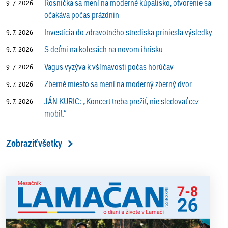
Rosnička sa mení na moderné kúpalisko, otvorenie sa
9. 7. 2026
očakáva počas prázdnin
Investícia do zdravotného strediska priniesla výsledky
9. 7. 2026
S deťmi na kolesách na novom ihrisku
9. 7. 2026
Vagus vyzýva k všímavosti počas horúčav
9. 7. 2026
Zberné miesto sa mení na moderný zberný dvor
9. 7. 2026
JÁN KURIC: „Koncert treba prežiť, nie sledovať cez
9. 7. 2026
mobil.“
Prečo vlaky v Lamači trúbia aj v noci?
9. 7. 2026
Zobraziť všetky
ALENA PETÁKOVÁ: „Splnila som si všetko, čo som si
9. 7. 2026
ako riaditeľka predsavzala.“
13. ročník Simultánky pod lipami v Lamači priniesol
18. 6. 2026
výborný šach aj príjemnú komunitnú atmosféru