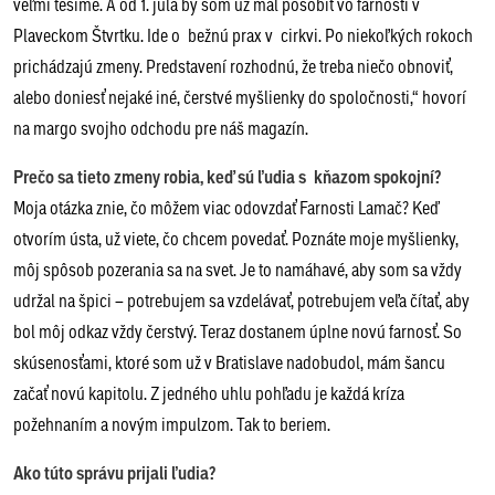
veľmi tešíme. A od 1. júla by som už mal pôsobiť vo farnosti v
Plaveckom Štvrtku. Ide o bežnú prax v cirkvi. Po niekoľkých rokoch
prichádzajú zmeny. Predstavení rozhodnú, že treba niečo obnoviť,
alebo doniesť nejaké iné, čerstvé myšlienky do spoločnosti,“ hovorí
na margo svojho odchodu pre náš magazín.
Prečo sa tieto zmeny robia, keď sú ľudia s kňazom spokojní?
Moja otázka znie, čo môžem viac odovzdať Farnosti Lamač? Keď
otvorím ústa, už viete, čo chcem povedať. Poznáte moje myšlienky,
môj spôsob pozerania sa na svet. Je to namáhavé, aby som sa vždy
udržal na špici – potrebujem sa vzdelávať, potrebujem veľa čítať, aby
bol môj odkaz vždy čerstvý. Teraz dostanem úplne novú farnosť. So
skúsenosťami, ktoré som už v Bratislave nadobudol, mám šancu
začať novú kapitolu. Z jedného uhlu pohľadu je každá kríza
požehnaním a novým impulzom. Tak to beriem.
Ako túto správu prijali ľudia?