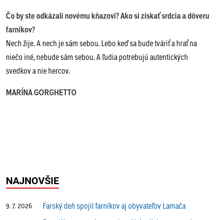
Čo by ste odkázali novému kňazovi? Ako si získať srdcia a dôveru
farníkov?
Nech žije. A nech je sám sebou. Lebo keď sa bude tváriť a hrať na
niečo iné, nebude sám sebou. A ľudia potrebujú autentických
svedkov a nie hercov.
MARÍNA GORGHETTO
NAJNOVŠIE
Farský deň spojil farníkov aj obyvateľov Lamača
9. 7. 2026