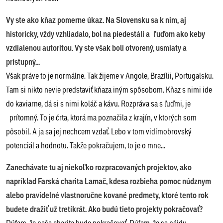
Vy ste ako kňaz pomerne úkaz. Na Slovensku sa k nim, aj
historicky, vždy vzhliadalo, bol na piedestáli a ľuďom ako keby
vzdialenou autoritou. Vy ste však boli otvorený, usmiaty a
prístupný...
Však práve to je normálne. Tak žijeme v Angole, Brazílii, Portugalsku.
Tam si nikto nevie predstaviť kňaza iným spôsobom. Kňaz s nimi ide
do kaviarne, dá si s nimi koláč a kávu. Rozpráva sa s ľuďmi, je
prítomný. To je črta, ktorá ma poznačila z krajín, v ktorých som
pôsobil. A ja sa jej nechcem vzdať. Lebo v tom vidímobrovský
potenciál a hodnotu. Takže pokračujem, to je o mne...
Zanechávate tu aj niekoľko rozpracovaných projektov, ako
napríklad Farská charita Lamač, kdesa rozbieha pomoc núdznym
alebo pravidelné vlastnoručne kované predmety, ktoré tento rok
budete dražiť už tretíkrát. Ako budú tieto projekty pokračovať?
Dúfam, že naša charita bude pokračovať. Dúfam, že sa nájdu