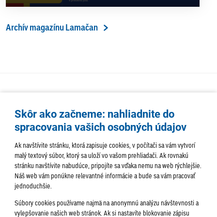
Archív magazínu Lamačan
Skôr ako začneme: nahliadnite do
spracovania vašich osobných údajov
Ak navštívite stránku, ktorá zapisuje cookies, v počítači sa vám vytvorí
malý textový súbor, ktorý sa uloží vo vašom prehliadači. Ak rovnakú
stránku navštívite nabudúce, pripojíte sa vďaka nemu na web rýchlejšie.
AKTUALITY
TÉMA
SAMOSPRÁVA
Náš web vám ponúkne relevantné informácie a bude sa vám pracovať
jednoduchšie.
SERVIS
ROZHOVORY
KULTÚRA
Súbory cookies používame najmä na anonymnú analýzu návštevnosti a
HISTÓRIA
PODUJATIA
vylepšovanie našich web stránok. Ak si nastavíte blokovanie zápisu