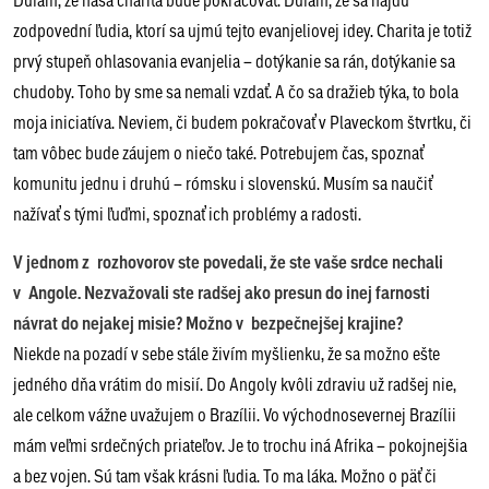
zodpovední ľudia, ktorí sa ujmú tejto evanjeliovej idey. Charita je totiž
prvý stupeň ohlasovania evanjelia – dotýkanie sa rán, dotýkanie sa
chudoby. Toho by sme sa nemali vzdať. A čo sa dražieb týka, to bola
moja iniciatíva. Neviem, či budem pokračovať v Plaveckom štvrtku, či
tam vôbec bude záujem o niečo také. Potrebujem čas, spoznať
komunitu jednu i druhú – rómsku i slovenskú. Musím sa naučiť
nažívať s tými ľuďmi, spoznať ich problémy a radosti.
V jednom z rozhovorov ste povedali, že ste vaše srdce nechali
v Angole. Nezvažovali ste radšej ako presun do inej farnosti
návrat do nejakej misie? Možno v bezpečnejšej krajine?
Niekde na pozadí v sebe stále živím myšlienku, že sa možno ešte
jedného dňa vrátim do misií. Do Angoly kvôli zdraviu už radšej nie,
ale celkom vážne uvažujem o Brazílii. Vo východnosevernej Brazílii
mám veľmi srdečných priateľov. Je to trochu iná Afrika – pokojnejšia
a bez vojen. Sú tam však krásni ľudia. To ma láka. Možno o päť či