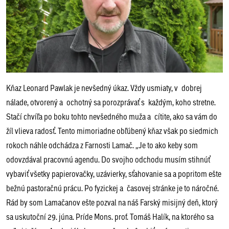
Kňaz Leonard Pawlak je nevšedný úkaz. Vždy usmiaty, v dobrej
nálade, otvorený a ochotný sa porozprávať s každým, koho stretne.
Stačí chvíľa po boku tohto nevšedného muža a cítite, ako sa vám do
žíl vlieva radosť. Tento mimoriadne obľúbený kňaz však po siedmich
rokoch náhle odchádza z Farnosti Lamač. „Je to ako keby som
odovzdával pracovnú agendu. Do svojho odchodu musím stihnúť
vybaviť všetky papierovačky, uzávierky, sťahovanie sa a popritom ešte
bežnú pastoračnú prácu. Po fyzickej a časovej stránke je to náročné.
Rád by som Lamačanov ešte pozval na náš Farský misijný deň, ktorý
sa uskutoční 29. júna. Príde Mons. prof. Tomáš Halík, na ktorého sa