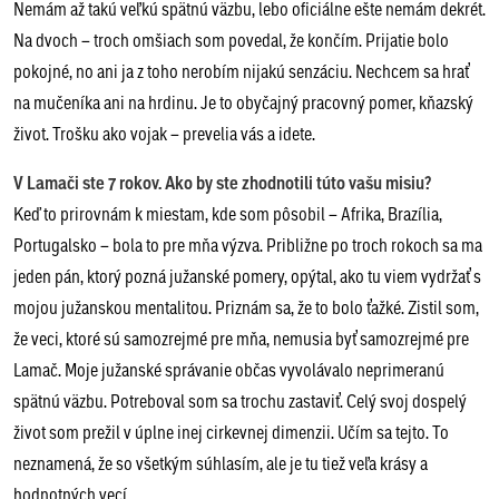
Nemám až takú veľkú spätnú väzbu, lebo oficiálne ešte nemám dekrét.
Na dvoch – troch omšiach som povedal, že končím. Prijatie bolo
pokojné, no ani ja z toho nerobím nijakú senzáciu. Nechcem sa hrať
na mučeníka ani na hrdinu. Je to obyčajný pracovný pomer, kňazský
život. Trošku ako vojak – prevelia vás a idete.
V Lamači ste 7 rokov. Ako by ste zhodnotili túto vašu misiu?
Keď to prirovnám k miestam, kde som pôsobil – Afrika, Brazília,
Portugalsko – bola to pre mňa výzva. Približne po troch rokoch sa ma
jeden pán, ktorý pozná južanské pomery, opýtal, ako tu viem vydržať s
mojou južanskou mentalitou. Priznám sa, že to bolo ťažké. Zistil som,
že veci, ktoré sú samozrejmé pre mňa, nemusia byť samozrejmé pre
Lamač. Moje južanské správanie občas vyvolávalo neprimeranú
spätnú väzbu. Potreboval som sa trochu zastaviť. Celý svoj dospelý
život som prežil v úplne inej cirkevnej dimenzii. Učím sa tejto. To
neznamená, že so všetkým súhlasím, ale je tu tiež veľa krásy a
hodnotných vecí.