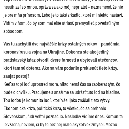
nesúhlasí so mnou, správa sa ako môj nepriateľ – neznamená, že nie
je pre mňa prínosom. Lebo je to také zrkadlo, ktoré mi niekto nastaví.
Vidím v ňom, čo by som mal ešte utriasť, premyslieť, povedať iným
spôsobom.
Vás tu zachytili dve najväčšie krízy ostatných rokov – pandémia
koronavírusu a vojna na Ukrajine. Dokonca ste ako jediný
bratislavský kňaz otvorili dvere farnosti a ubytovali utečencov,
ktorí tam sú doteraz. Ako sa vám podarilo preklenúť tieto krízy,
zaujať postoj?
Keď sa topí loď uprostred mora, nikto nemá čas sa zaoberať tým, čo
bude o chvíľku. Pracujeme a snažíme sa udržať túto loď na hladine.
Tou loďou je komunita ľudí, ktorí všelijako znášali tieto výzvy.
Ekonomická kríza, politická kríza, to všetko, čo sa prehnalo
Slovenskom, ľudí veľmi poznačilo. Následky vidíme dnes. Komunita
je vzácna, neviem, či by to bez nej malo akýkoľvek zmysel. Možno