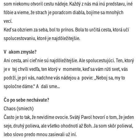
som niekomu otvoril cestu nádeje. Každý z nás má inú predstavu, iné
fóbie a vieme, že strach je poradcom diabla, bojíme sa mnohých
vecí.
Keď sa obzriem za seba, bol to prínos. Bola to určitá cesta, ktorá učí
spolucestovaniu, ktoré je najdôležitejšie.
V akom zmysle?
Ani cesta, ani cieľ nie sú najdôležitejšie. Ale spolucestujúci. Ten, ktorý
je v tej chvíli vedľa, ten ktorý v momente, keď sa vám rúti svet, vás
podrží, je pri vás, nadchne vás nádejou a povie: „Neboj sa, my to
spoločne dáme.“ A dali sme...
Čo po sebe nechávate?
Chaos (smiech)
Často je to tak, že nevidíme ovocie. Svätý Pavol hovorí o tom, že jeden
seje, druhý polieva, ale všetko ohodnotí až Boh. Ja som skôr polieval,
lebo slovo predo mnou zasievali už iní.