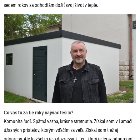
sedem rokov sa odhodlám dožiť svoj život v teple.
Čo vás tu za tie roky najviac tešilo?
Komunita ľudí. Spätná väzba, krásne stretnutia. Získal som v Lamači
úžasných priateľov, ktorým vďačím za veľa. Získal som tiež aj
odporcov. Ale to všetko je o dozrievaní. Ten, ktorý je teraz odporcom,