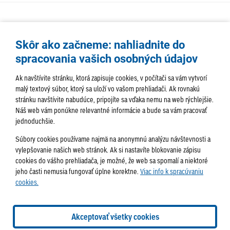
Skôr ako začneme: nahliadnite do
spracovania vašich osobných údajov
Ak navštívite stránku, ktorá zapisuje cookies, v počítači sa vám vytvorí
malý textový súbor, ktorý sa uloží vo vašom prehliadači. Ak rovnakú
stránku navštívite nabudúce, pripojíte sa vďaka nemu na web rýchlejšie.
AKTUALITY
TÉMA
SAMOSPRÁVA
Náš web vám ponúkne relevantné informácie a bude sa vám pracovať
jednoduchšie.
SERVIS
ROZHOVORY
KULTÚRA
Súbory cookies používame najmä na anonymnú analýzu návštevnosti a
HISTÓRIA
PODUJATIA
vylepšovanie našich web stránok. Ak si nastavíte blokovanie zápisu
cookies do vášho prehliadača, je možné, že web sa spomalí a niektoré
jeho časti nemusia fungovať úplne korektne.
Viac info k spracúvaniu
cookies.
Správa obsahu:
webmaster@lamac.sk
Informácie:
info@lamac.sk
Dispečing:
dispecing@lamac.sk
Doručovanie
Akceptovať všetky cookies
novín
Tlačené vydania
Sadzobník inzercie