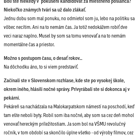
Boli ste niekedy v pokušení kandidovať za miestneho poslanca?
Niekoľko známych tvárí sa už dalo zlákať.
Jednu dobu som mal ponuku, no odmietol som ju, lebo na politiku sa
vôbec necítim. Ani na to nemám čas. Ja totiž nedokážem robiť dve
veci naraz naplno. Musel by som sa tomu venovať a na to nemám
momentálne čas a priestor.
Možno s postupom času, o desať rokov...
Na dôchodku áno, to si viem predstaviť.
Začínali ste v Slovenskom rozhlase, kde ste po vysokej škole,
okrem iného, hlásili nočné správy. Privyrábali ste si dokonca aj v
pekárni.
Pekáreň sa nachádzala na Malokarpatskom námestí na poschodí, keď
tam ešte neboli byty. Robil som iba nočné, aby som sa cez deň mohol
venovať hereckým príležitostiam. Ja som bol na VŠMU revolučný
ročník, v tom období sa skončilo úplne všetko - od výroby filmov, cez