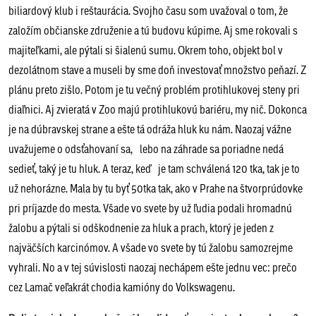
biliardový klub i reštaurácia. Svojho času som uvažoval o tom, že
založím občianske združenie a tú budovu kúpime. Aj sme rokovali s
majiteľkami, ale pýtali si šialenú sumu. Okrem toho, objekt bol v
dezolátnom stave a museli by sme doň investovať množstvo peňazí. Z
plánu preto zišlo. Potom je tu večný problém protihlukovej steny pri
diaľnici. Aj zvieratá v Zoo majú protihlukovú bariéru, my nič. Dokonca
je na dúbravskej strane a ešte tá odráža hluk ku nám. Naozaj vážne
uvažujeme o odsťahovaní sa, lebo na záhrade sa poriadne nedá
sedieť, taký je tu hluk. A teraz, keď je tam schválená 120 tka, tak je to
už nehorázne. Mala by tu byť 50tka tak, ako v Prahe na štvorprúdovke
pri príjazde do mesta. Všade vo svete by už ľudia podali hromadnú
žalobu a pýtali si odškodnenie za hluk a prach, ktorý je jeden z
najväčších karcinómov. A všade vo svete by tú žalobu samozrejme
vyhrali. No a v tej súvislosti naozaj nechápem ešte jednu vec: prečo
cez Lamač veľakrát chodia kamióny do Volkswagenu.