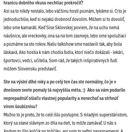
hranicu dobrého vkusu nechtiac prekročiť?
Asi sa to nikdy nestalo, lebo väčšinu hostí poznám, tykáme si. O to je
jednoduchšie, keď si nejakú drobnosť dovolím. Môžem si to dovoliť,
lebo sme kamaráti. Keď Sise Sklovskej poviem, že na uchu nemá
náušnice, ale vreckovky, ona sa na tom zasmeje, lebo sme spolužiaci
a poznáme sa sto rokov. Našu talkshow sme nastavili tak, aby bola
láskavá. Ako hostia k nám chodia ľudia, ktorí niečo dokázali - lekári,
športovci, vedci, učitelia. Som rád, že takých inšpiratívnych ľudí
môžem Slovensku predstaviť.
Ste na výslní dlhé roky a po celý ten čas ste normálny, čo je v
dnešnom svete pomaly tá najvyššia méta. :)
Ako sa vám podarilo
neprepadnúť ošiaľu vlastnej popularity a nenechať sa strhnúť
vírom šoubiznisu?
Možno to je preto, že to celé išlo postupne. S mladým superstáristom,
ktorý sa stane slávnym zo dňa na deň, to môže zamávať. U nás s
Andym to išlo krôčik po krôčiku, ani som to veľmi nezaznamenal. A