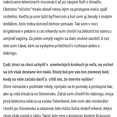
nakrúcanie televíznych inscenácií až po záujem ľudí o divadlo.
Obdobie "ničoho" trvalo desať rokov, kým sa postupne niečo opäť
rozbehlo. Keďže ja som túžil byť hercom a bol som aj ženatý s malým
dieťaťom, bolo treba doniesť domov peniaze. Tak som v noci
brigádoval v pekárni a cez víkendy som chodil na železničnú stanicu
umývať vagóny. Za jeden umytý vagón sa dalo slušne zarobiť. A cez
deň som čakal, kým sa vyskytne príležitosť v rozhlase alebo v
dabingu.
Ľudí, ktorí sa chcú uchytiť v umeleckých kruhoch je veľa, na vrchol
sa ich však dostane len málo. Ktorý bol pre vás ten zlomový bod,
kedy sa vám začalo dariť a cítili ste, že mierite vyššie?
Zlom nenastal v podstate nikdy, vyvíjalo sa to pomaly a postupne tak,
ako aj celá situácia na Slovensku. Začal som chodiť do dabingu, moja
prvá televízna relácia sa volala Televíkend, kde som ako moderátor
chodil po Slovensku a ukazoval, kde môžu ľudia stráviť víkend. Akýsi
zlom však nastal v rádiu Twist, kde sme s kolegom Andym Krausom