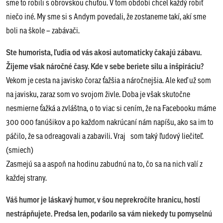
sme to robili s obrovskou chuťou. V tom období chcel každý robiť
niečo iné. My sme si s Andym povedali, že zostaneme takí, akí sme
boli na škole – zabávači.
Ste humorista, ľudia od vás akosi automaticky čakajú zábavu.
Žijeme však náročné časy. Kde v sebe beriete silu a inšpiráciu?
Vekom je cesta na javisko čoraz ťažšia a náročnejšia. Ale keď už som
na javisku, zaraz som vo svojom živle. Doba je však skutočne
nesmierne ťažká a zvláštna, o to viac si cením, že na Facebooku máme
300 000 fanúšikov a po každom nakrúcaní nám napíšu, ako sa im to
páčilo, že sa odreagovali a zabavili. Vraj som taký ľudový liečiteľ.
(smiech)
Zasmejú sa a aspoň na hodinu zabudnú na to, čo sa na nich valí z
každej strany.
Váš humor je láskavý humor, v šou neprekročíte hranicu, hostí
nestrápňujete. Predsa len, podarilo sa vám niekedy tu pomyselnú