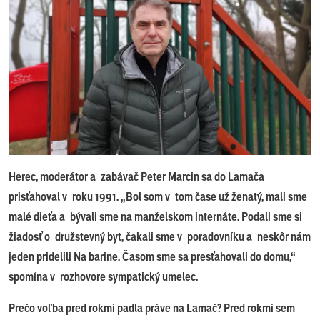
Herec, moderátor a zabávač Peter Marcin sa do Lamača
prisťahoval v roku 1991. „
Bol som v tom čase už ženatý, mali sme
malé dieťa a bývali sme na manželskom internáte. Podali sme si
žiadosť o družstevný byt, čakali sme v poradovníku a neskôr nám
jeden pridelili Na barine. Časom sme sa presťahovali do domu,“
spomína v rozhovore sympatický umelec.
Prečo voľba pred rokmi padla práve na Lamač? Pred rokmi sem