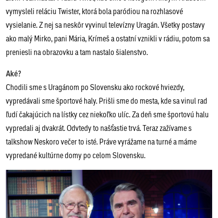
vymysleli reláciu Twister, ktorá bola paródiou na rozhlasové
vysielanie. Z nej sa neskôr vyvinul televízny Uragán. Všetky postavy
ako malý Mirko, pani Mária, Krímeš a ostatní vznikli v rádiu, potom sa
preniesli na obrazovku a tam nastalo šialenstvo.
Aké?
Chodili sme s Uragánom po Slovensku ako rockové hviezdy,
vypredávali sme športové haly. Prišli sme do mesta, kde sa vinul rad
ľudí čakajúcich na lístky cez niekoľko ulíc. Za deň sme športovú halu
vypredali aj dvakrát. Odvtedy to našťastie trvá. Teraz zažívame s
talkshow Neskoro večer to isté. Práve vyrážame na turné a máme
vypredané kultúrne domy po celom Slovensku.