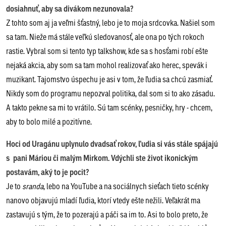
dosiahnuť, aby sa divákom nezunovala?
Z tohto som aj ja veľmi šťastný, lebo je to moja srdcovka. Našiel som
sa tam. Nieže má stále veľkú sledovanosť, ale ona po tých rokoch
rastie. Vybral som si tento typ talkshow, kde sa s hosťami robí ešte
nejaká akcia, aby som sa tam mohol realizovať ako herec, spevák i
muzikant. Tajomstvo úspechu je asi v tom, že ľudia sa chcú zasmiať.
Nikdy som do programu nepozval politika, dal som si to ako zásadu.
A takto pekne sa mi to vrátilo. Sú tam scénky, pesničky, hry - chcem,
aby to bolo milé a pozitívne.
Hoci od Uragánu uplynulo dvadsať rokov, ľudia si vás stále spájajú
s pani Máriou či malým Mirkom. Vdýchli ste život ikonickým
postavám, aký to je pocit?
Je to
sranda
, lebo na YouTube a na sociálnych sieťach tieto scénky
nanovo objavujú mladí ľudia, ktorí vtedy ešte nežili. Veľakrát ma
zastavujú s tým, že to pozerajú a páči sa im to. Asi to bolo preto, že