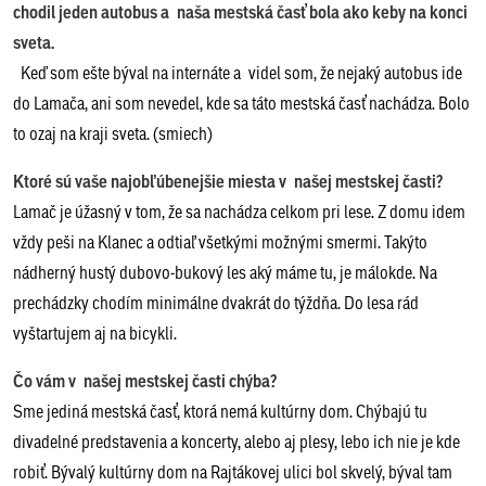
chodil jeden autobus a naša mestská časť bola ako keby na konci
sveta.
Keď som ešte býval na internáte a videl som, že nejaký autobus ide
do Lamača, ani som nevedel, kde sa táto mestská časť nachádza. Bolo
to ozaj na kraji sveta. (smiech)
Ktoré sú vaše najobľúbenejšie miesta v našej mestskej časti?
Lamač je úžasný v tom, že sa nachádza celkom pri lese. Z domu idem
vždy peši na Klanec a odtiaľ všetkými možnými smermi. Takýto
nádherný hustý dubovo-bukový les aký máme tu, je málokde. Na
prechádzky chodím minimálne dvakrát do týždňa. Do lesa rád
vyštartujem aj na bicykli.
Čo vám v našej mestskej časti chýba?
Sme jediná mestská časť, ktorá nemá kultúrny dom. Chýbajú tu
divadelné predstavenia a koncerty, alebo aj plesy, lebo ich nie je kde
robiť. Bývalý kultúrny dom na Rajtákovej ulici bol skvelý, býval tam