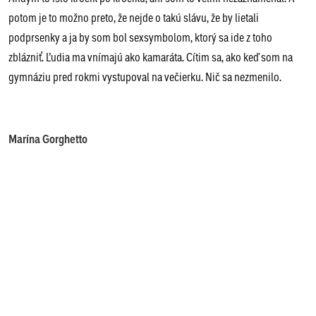
potom je to možno preto, že nejde o takú slávu, že by lietali
podprsenky a ja by som bol sexsymbolom, ktorý sa ide z toho
zblázniť. Ľudia ma vnímajú ako kamaráta. Cítim sa, ako keď som na
gymnáziu pred rokmi vystupoval na večierku. Nič sa nezmenilo.
Marína Gorghetto