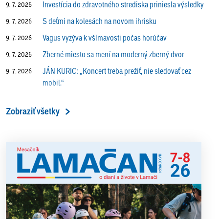
Investícia do zdravotného strediska priniesla výsledky
9. 7. 2026
S deťmi na kolesách na novom ihrisku
9. 7. 2026
Vagus vyzýva k všímavosti počas horúčav
9. 7. 2026
Zberné miesto sa mení na moderný zberný dvor
9. 7. 2026
JÁN KURIC: „Koncert treba prežiť, nie sledovať cez
9. 7. 2026
mobil.“
Prečo vlaky v Lamači trúbia aj v noci?
9. 7. 2026
Zobraziť všetky
ALENA PETÁKOVÁ: „Splnila som si všetko, čo som si
9. 7. 2026
ako riaditeľka predsavzala.“
13. ročník Simultánky pod lipami v Lamači priniesol
18. 6. 2026
výborný šach aj príjemnú komunitnú atmosféru