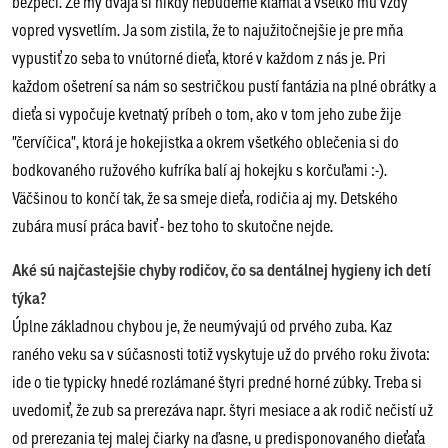
bezpečí. Že my dvaja si nikdy nebudeme klamať a všetko mu vždy
vopred vysvetlím. Ja som zistila, že to najužitočnejšie je pre mňa
vypustiť zo seba to vnútorné dieťa, ktoré v každom z nás je. Pri
každom ošetrení sa nám so sestričkou pustí fantázia na plné obrátky a
dieťa si vypočuje kvetnatý príbeh o tom, ako v tom jeho zube žije
"červíčica", ktorá je hokejistka a okrem všetkého oblečenia si do
bodkovaného ružového kufríka balí aj hokejku s korčuľami :-).
Väčšinou to končí tak, že sa smeje dieťa, rodičia aj my. Detského
zubára musí práca baviť - bez toho to skutočne nejde.
Aké sú najčastejšie chyby rodičov, čo sa dentálnej hygieny ich detí
týka?
Úplne základnou chybou je, že neumývajú od prvého zuba. Kaz
raného veku sa v súčasnosti totiž vyskytuje už do prvého roku života:
ide o tie typicky hnedé rozlámané štyri predné horné zúbky. Treba si
uvedomiť, že zub sa prerezáva napr. štyri mesiace a ak rodič nečistí už
od prerezania tej malej čiarky na ďasne, u predisponovaného dieťaťa