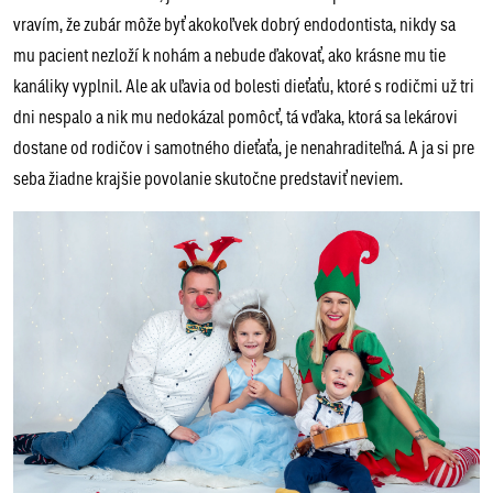
vravím, že zubár môže byť akokoľvek dobrý endodontista, nikdy sa
mu pacient nezloží k nohám a nebude ďakovať, ako krásne mu tie
kanáliky vyplnil. Ale ak uľavia od bolesti dieťaťu, ktoré s rodičmi už tri
dni nespalo a nik mu nedokázal pomôcť, tá vďaka, ktorá sa lekárovi
dostane od rodičov i samotného dieťaťa, je nenahraditeľná. A ja si pre
seba žiadne krajšie povolanie skutočne predstaviť neviem.