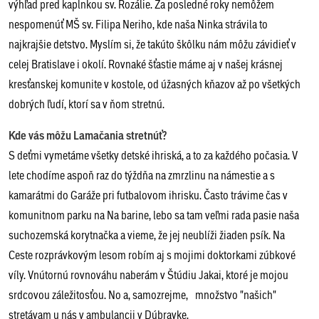
výhľad pred kaplnkou sv. Rozálie. Za posledné roky nemôžem
nespomenúť MŠ sv. Filipa Neriho, kde naša Ninka strávila to
najkrajšie detstvo. Myslím si, že takúto škôlku nám môžu závidieť v
celej Bratislave i okolí. Rovnaké šťastie máme aj v našej krásnej
kresťanskej komunite v kostole, od úžasných kňazov až po všetkých
dobrých ľudí, ktorí sa v ňom stretnú.
Kde vás môžu Lamačania stretnúť?
S deťmi vymetáme všetky detské ihriská, a to za každého počasia. V
lete chodíme aspoň raz do týždňa na zmrzlinu na námestie a s
kamarátmi do Garáže pri futbalovom ihrisku. Často trávime čas v
komunitnom parku na Na barine, lebo sa tam veľmi rada pasie naša
suchozemská korytnačka a vieme, že jej neublíži žiaden psík. Na
Ceste rozprávkovým lesom robím aj s mojimi doktorkami zúbkové
víly. Vnútornú rovnováhu naberám v Štúdiu Jakai, ktoré je mojou
srdcovou záležitosťou. No a, samozrejme, množstvo "našich"
stretávam u nás v ambulancii v Dúbravke.