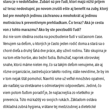
stavu je v nedohľadne. Zubári sú pre ľudí, ktorí majú nižší príjem
už teraz nedostupní, po novom zrušili ešte aj benefit na zuby, ktorý
bol pre mnohých jedinou záchranou a mnohokrát aj jedinou
motiváciou k preventívnym prehliadkam. Čo teraz? Aká je cesta
von z tohto marazmu? Ako by ste povzbudili ľudí?
Asi nie som ideálna osoba na povzbudenie ľudí v súčasnom čase.
Venujem sa deťom, u ktorých je často jeden rodič doma a stará sa o
choré dieťa a druhý ťahá dve práce, aby uživil rodinu. Táto skupina je
na tom ešte horšie, ako bežní ľudia. Bohužiaľ, napriek obrovskej
snahe, ktorú máme nielen my, čo sa takým deťom venujeme, ale aj
rôzne organizácie, zastrešujúce takéto rodiny, stále nevidíme, že by im
v tom nejak štát pomohol. Navrhli sme už veľké množstvo opatrení,
ale naďalej sa stretávame s odmietavými odpoveďami. Jediné, čo
viem potom ľuďom poradiť je, že najlacnejšia zo všetkého je
prevencia. Túto má každý vo svojich rukách. Základom ostáva
dôkladná zubná hygiena, vrátane tej medzizubnej a dietetické