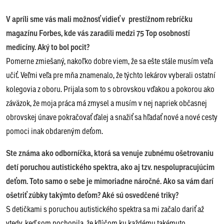
V apríli sme vás mali možnosť vidieť v prestížnom rebríčku
magazínu Forbes, kde vás zaradili medzi 75 Top osobností
medicíny. Aký to bol pocit?
Pomerne zmiešaný, nakoľko dobre viem, že sa ešte stále musím veľa
učiť. Veľmi veľa pre mňa znamenalo, že týchto lekárov vyberali ostatní
kolegovia z oboru. Prijala som to s obrovskou vďakou a pokorou ako
záväzok, že moja práca má zmysel a musím v nej napriek občasnej
obrovskej únave pokračovať ďalej a snažiť sa hľadať nové a nové cesty
pomoci inak obdareným deťom.
Ste známa ako odborníčka, ktorá sa venuje zubnému ošetrovaniu
detí poruchou autistického spektra, ako aj tzv. nespolupracujúcim
deťom. Toto samo o sebe je mimoriadne náročné. Ako sa vám darí
ošetriť zúbky takýmto deťom? Aké sú osvedčené triky?
S detičkami s poruchou autistického spektra sa mi začalo dariť až
vtedy, keď som pochopila, že kľúčom ku každému takémuto