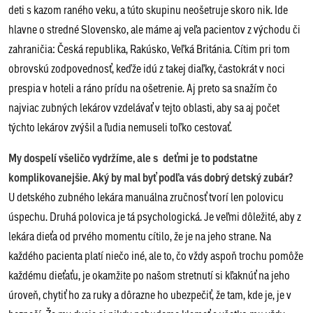
deti s kazom raného veku, a túto skupinu neošetruje skoro nik. Ide
hlavne o stredné Slovensko, ale máme aj veľa pacientov z východu či
zahraničia: Česká republika, Rakúsko, Veľká Británia. Cítim pri tom
obrovskú zodpovednosť, keďže idú z takej diaľky, častokrát v noci
prespia v hoteli a ráno prídu na ošetrenie. Aj preto sa snažím čo
najviac zubných lekárov vzdelávať v tejto oblasti, aby sa aj počet
týchto lekárov zvýšil a ľudia nemuseli toľko cestovať.
My dospelí všeličo vydržíme, ale s deťmi je to podstatne
komplikovanejšie. Aký by mal byť podľa vás dobrý detský zubár?
U detského zubného lekára manuálna zručnosť tvorí len polovicu
úspechu. Druhá polovica je tá psychologická. Je veľmi dôležité, aby z
lekára dieťa od prvého momentu cítilo, že je na jeho strane. Na
každého pacienta platí niečo iné, ale to, čo vždy aspoň trochu pomôže
každému dieťaťu, je okamžite po našom stretnutí si kľaknúť na jeho
úroveň, chytiť ho za ruky a dôrazne ho ubezpečiť, že tam, kde je, je v