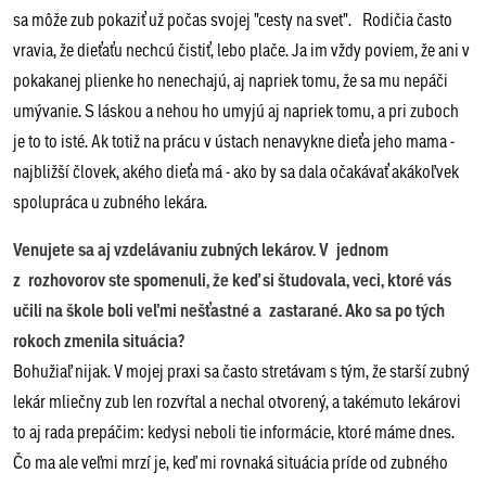
sa môže zub pokaziť už počas svojej "cesty na svet". Rodičia často
vravia, že dieťaťu nechcú čistiť, lebo plače. Ja im vždy poviem, že ani v
pokakanej plienke ho nenechajú, aj napriek tomu, že sa mu nepáči
umývanie. S láskou a nehou ho umyjú aj napriek tomu, a pri zuboch
je to to isté. Ak totiž na prácu v ústach nenavykne dieťa jeho mama -
najbližší človek, akého dieťa má - ako by sa dala očakávať akákoľvek
spolupráca u zubného lekára.
Venujete sa aj vzdelávaniu zubných lekárov. V jednom
z rozhovorov ste spomenuli, že keď si študovala, veci, ktoré vás
učili na škole boli veľmi nešťastné a zastarané. Ako sa po tých
rokoch zmenila situácia?
Bohužiaľ nijak. V mojej praxi sa často stretávam s tým, že starší zubný
lekár mliečny zub len rozvŕtal a nechal otvorený, a takémuto lekárovi
to aj rada prepáčim: kedysi neboli tie informácie, ktoré máme dnes.
Čo ma ale veľmi mrzí je, keď mi rovnaká situácia príde od zubného