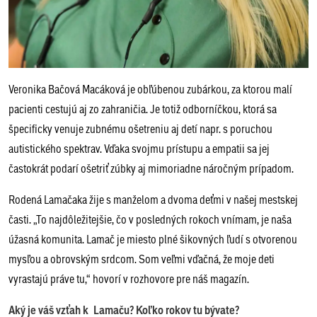
Veronika Bačová Macáková je obľúbenou zubárkou, za ktorou malí
pacienti cestujú aj zo zahraničia. Je totiž odborníčkou, ktorá sa
špecificky venuje zubnému ošetreniu aj detí napr. s poruchou
autistického spektrav. Vďaka svojmu prístupu a empatii sa jej
častokrát podarí ošetriť zúbky aj mimoriadne náročným prípadom.
Rodená Lamačaka žije s manželom a dvoma deťmi v našej mestskej
časti. „To najdôležitejšie, čo v posledných rokoch vnímam, je naša
úžasná komunita. Lamač je miesto plné šikovných ľudí s otvorenou
mysľou a obrovským srdcom. Som veľmi vďačná, že moje deti
vyrastajú práve tu,“ hovorí v rozhovore pre náš magazín.
Aký je váš vzťah k Lamaču? Koľko rokov tu bývate?