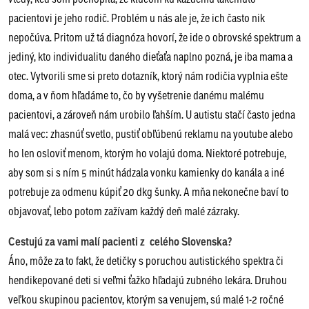
pacientovi je jeho rodič. Problém u nás ale je, že ich často nik
nepočúva. Pritom už tá diagnóza hovorí, že ide o obrovské spektrum a
jediný, kto individualitu daného dieťaťa naplno pozná, je iba mama a
otec. Vytvorili sme si preto dotazník, ktorý nám rodičia vyplnia ešte
doma, a v ňom hľadáme to, čo by vyšetrenie danému malému
pacientovi, a zároveň nám urobilo ľahším. U autistu stačí často jedna
malá vec: zhasnúť svetlo, pustiť obľúbenú reklamu na youtube alebo
ho len osloviť menom, ktorým ho volajú doma. Niektoré potrebuje,
aby som si s ním 5 minút hádzala vonku kamienky do kanála a iné
potrebuje za odmenu kúpiť 20 dkg šunky. A mňa nekonečne baví to
objavovať, lebo potom zažívam každý deň malé zázraky.
Cestujú za vami malí pacienti z celého Slovenska?
Áno, môže za to fakt, že detičky s poruchou autistického spektra či
hendikepované deti si veľmi ťažko hľadajú zubného lekára. Druhou
veľkou skupinou pacientov, ktorým sa venujem, sú malé 1-2 ročné