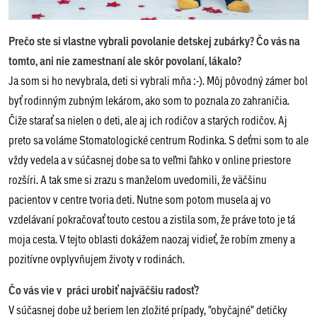
Prečo ste si vlastne vybrali povolanie detskej zubárky? Čo vás na
tomto, ani nie zamestnaní ale skôr povolaní, lákalo?
Ja som si ho nevybrala, deti si vybrali mňa :-). Môj pôvodný zámer bol
byť rodinným zubným lekárom, ako som to poznala zo zahraničia.
Čiže starať sa nielen o deti, ale aj ich rodičov a starých rodičov. Aj
preto sa voláme Stomatologické centrum Rodinka. S deťmi som to ale
vždy vedela a v súčasnej dobe sa to veľmi ľahko v online priestore
rozšíri. A tak sme si zrazu s manželom uvedomili, že väčšinu
pacientov v centre tvoria deti. Nutne som potom musela aj vo
vzdelávaní pokračovať touto cestou a zistila som, že práve toto je tá
moja cesta. V tejto oblasti dokážem naozaj vidieť, že robím zmeny a
pozitívne ovplyvňujem životy v rodinách.
Čo vás vie v práci urobiť najväčšiu radosť?
V súčasnej dobe už beriem len zložité prípady, "obyčajné" detičky