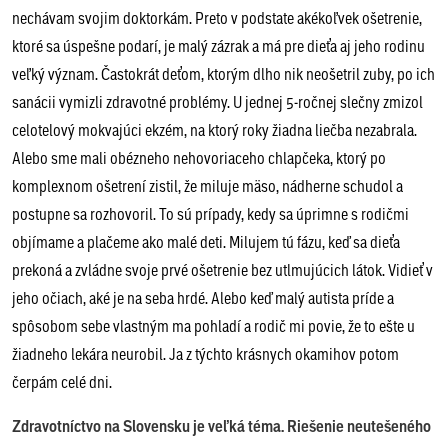
nechávam svojim doktorkám. Preto v podstate akékoľvek ošetrenie,
ktoré sa úspešne podarí, je malý zázrak a má pre dieťa aj jeho rodinu
veľký význam. Častokrát deťom, ktorým dlho nik neošetril zuby, po ich
sanácii vymizli zdravotné problémy. U jednej 5-ročnej slečny zmizol
celotelový mokvajúci ekzém, na ktorý roky žiadna liečba nezabrala.
Alebo sme mali obézneho nehovoriaceho chlapčeka, ktorý po
komplexnom ošetrení zistil, že miluje mäso, nádherne schudol a
postupne sa rozhovoril. To sú prípady, kedy sa úprimne s rodičmi
objímame a plačeme ako malé deti. Milujem tú fázu, keď sa dieťa
prekoná a zvládne svoje prvé ošetrenie bez utlmujúcich látok. Vidieť v
jeho očiach, aké je na seba hrdé. Alebo keď malý autista príde a
spôsobom sebe vlastným ma pohladí a rodič mi povie, že to ešte u
žiadneho lekára neurobil. Ja z týchto krásnych okamihov potom
čerpám celé dni.
Zdravotníctvo na Slovensku je veľká téma. Riešenie neutešeného