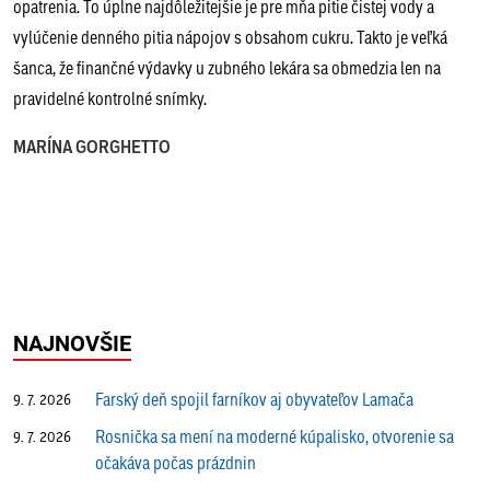
opatrenia. To úplne najdôležitejšie je pre mňa pitie čistej vody a
vylúčenie denného pitia nápojov s obsahom cukru. Takto je veľká
šanca, že finančné výdavky u zubného lekára sa obmedzia len na
pravidelné kontrolné snímky.
MARÍNA GORGHETTO
NAJNOVŠIE
Farský deň spojil farníkov aj obyvateľov Lamača
9. 7. 2026
Rosnička sa mení na moderné kúpalisko, otvorenie sa
9. 7. 2026
očakáva počas prázdnin