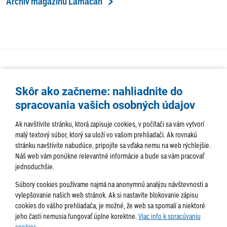
Archív magazínu Lamačan
Skôr ako začneme: nahliadnite do
spracovania vašich osobných údajov
Ak navštívite stránku, ktorá zapisuje cookies, v počítači sa vám vytvorí
malý textový súbor, ktorý sa uloží vo vašom prehliadači. Ak rovnakú
stránku navštívite nabudúce, pripojíte sa vďaka nemu na web rýchlejšie.
AKTUALITY
TÉMA
SAMOSPRÁVA
Náš web vám ponúkne relevantné informácie a bude sa vám pracovať
jednoduchšie.
SERVIS
ROZHOVORY
KULTÚRA
Súbory cookies používame najmä na anonymnú analýzu návštevnosti a
HISTÓRIA
PODUJATIA
vylepšovanie našich web stránok. Ak si nastavíte blokovanie zápisu
cookies do vášho prehliadača, je možné, že web sa spomalí a niektoré
jeho časti nemusia fungovať úplne korektne.
Viac info k spracúvaniu
cookies.