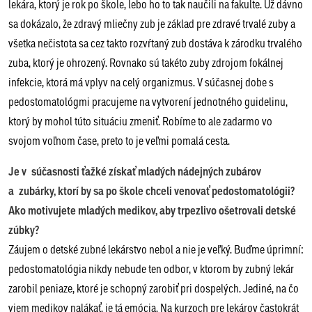
lekára, ktorý je rok po škole, lebo ho to tak naučili na fakulte. Už dávno
sa dokázalo, že zdravý mliečny zub je základ pre zdravé trvalé zuby a
všetka nečistota sa cez takto rozvŕtaný zub dostáva k zárodku trvalého
zuba, ktorý je ohrozený. Rovnako sú takéto zuby zdrojom fokálnej
infekcie, ktorá má vplyv na celý organizmus. V súčasnej dobe s
pedostomatológmi pracujeme na vytvorení jednotného guidelinu,
ktorý by mohol túto situáciu zmeniť. Robíme to ale zadarmo vo
svojom voľnom čase, preto to je veľmi pomalá cesta.
Je v súčasnosti ťažké získať mladých nádejných zubárov
a zubárky, ktorí by sa po škole chceli venovať pedostomatológii?
Ako motivujete mladých medikov, aby trpezlivo ošetrovali detské
zúbky?
Záujem o detské zubné lekárstvo nebol a nie je veľký. Buďme úprimní:
pedostomatológia nikdy nebude ten odbor, v ktorom by zubný lekár
zarobil peniaze, ktoré je schopný zarobiť pri dospelých. Jediné, na čo
viem medikov nalákať, je tá emócia. Na kurzoch pre lekárov častokrát