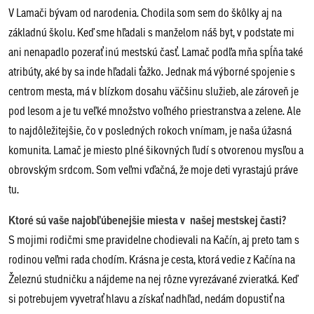
V Lamači bývam od narodenia. Chodila som sem do škôlky aj na
základnú školu. Keď sme hľadali s manželom náš byt, v podstate mi
ani nenapadlo pozerať inú mestskú časť. Lamač podľa mňa spĺňa také
atribúty, aké by sa inde hľadali ťažko. Jednak má výborné spojenie s
centrom mesta, má v blízkom dosahu väčšinu služieb, ale zároveň je
pod lesom a je tu veľké množstvo voľného priestranstva a zelene. Ale
to najdôležitejšie, čo v posledných rokoch vnímam, je naša úžasná
komunita. Lamač je miesto plné šikovných ľudí s otvorenou mysľou a
obrovským srdcom. Som veľmi vďačná, že moje deti vyrastajú práve
tu.
Ktoré sú vaše najobľúbenejšie miesta v našej mestskej časti?
S mojimi rodičmi sme pravidelne chodievali na Kačín, aj preto tam s
rodinou veľmi rada chodím. Krásna je cesta, ktorá vedie z Kačína na
Železnú studničku a nájdeme na nej rôzne vyrezávané zvieratká. Keď
si potrebujem vyvetrať hlavu a získať nadhľad, nedám dopustiť na