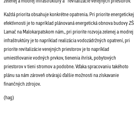
zelenej a modrej infraštruktúry a revitalizácie verejných priestorov.
Každá priorita obsahuje konkrétne opatrenia. Pri priorite energetickej
efektívnosti je to napríklad plánovaná energetická obnova budovy ZŠ
Lamač na Malokarpatskom nám., pri priorite rozvoja zelenej a modrej
infraštruktúry je to napríklad realizácia vodozádržných opatrení, pri
priorite revitalizácie verejných priestorov je to napríklad
umiestňovanie vodných prvkov, tienenia ihrísk, pobytových
priestorov v tieni stromov a podobne. Vďaka spracovaniu takéhoto
plánu sa nám zároveň otvárajú ďalšie možnosti na získavanie
finančných zdrojov.
(hag)