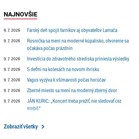
NAJNOVŠIE
Farský deň spojil farníkov aj obyvateľov Lamača
9. 7. 2026
Rosnička sa mení na moderné kúpalisko, otvorenie sa
9. 7. 2026
očakáva počas prázdnin
Investícia do zdravotného strediska priniesla výsledky
9. 7. 2026
S deťmi na kolesách na novom ihrisku
9. 7. 2026
Vagus vyzýva k všímavosti počas horúčav
9. 7. 2026
Zberné miesto sa mení na moderný zberný dvor
9. 7. 2026
JÁN KURIC: „Koncert treba prežiť, nie sledovať cez
9. 7. 2026
mobil.“
Prečo vlaky v Lamači trúbia aj v noci?
9. 7. 2026
Zobraziť všetky
ALENA PETÁKOVÁ: „Splnila som si všetko, čo som si
9. 7. 2026
ako riaditeľka predsavzala.“