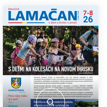
13. ročník Simultánky pod lipami v Lamači priniesol
18. 6. 2026
výborný šach aj príjemnú komunitnú atmosféru