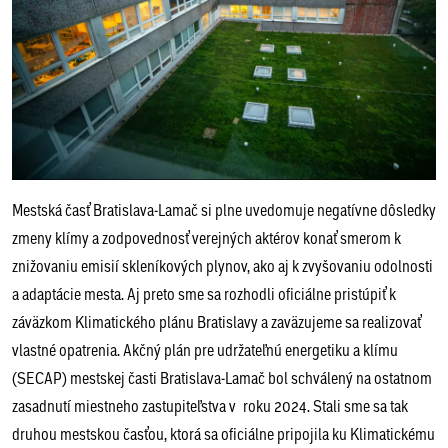
Mestská časť Bratislava-Lamač si plne uvedomuje negatívne dôsledky
zmeny klímy a zodpovednosť verejných aktérov konať smerom k
znižovaniu emisií skleníkových plynov, ako aj k zvyšovaniu odolnosti
a adaptácie mesta. Aj preto sme sa rozhodli oficiálne pristúpiť k
záväzkom Klimatického plánu Bratislavy a zaväzujeme sa realizovať
vlastné opatrenia. Akčný plán pre udržateľnú energetiku a klímu
(SECAP) mestskej časti Bratislava-Lamač bol schválený na ostatnom
zasadnutí miestneho zastupiteľstva v roku 2024. Stali sme sa tak
druhou mestskou časťou, ktorá sa oficiálne pripojila ku Klimatickému