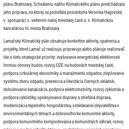
plánu Bratislavy. Schváleniu nášho Klimatického plánu predchádzala
jeho príprava, na ktorej sa podieľala poslankyňa Veronika Hagovská
v spolupráci s vedením našej mestskej časti a s Klimatickou
kanceláriou hl. mesta Bratislavy.
Lamačský Klimatický plán obsahuje konkrétne aktivity, opatrenia a
projekty, ktoré Lamač už realizuje, pripravuje alebo plánuje realizovať.
Ide o tieto strategické priority: zvyšovanie energetickej efektívnosti
formou obnovy budov, rozvoj OZE na budovách mestskej časti,
podpora cirkulárnej ekonomiky a manažmentu odpadov, zlepšovanie
systému zberu odpadu, prevencia a likvidácia čiernych skládok,
dobudovanie kanalizácie, podpora elektromobility, rozvoj cyklotrás a
podpora cyklistiky, upokojovanie dopravy a zdieľaná doprava,
modernizácia tepelného hospodárstva, vzdelávanie obyvateľstva v
environmentálnych témach a dobrovoľnícke komunitné aktivity,
podpora komunitného kompostovania a komunitných záhrad, rozvoj