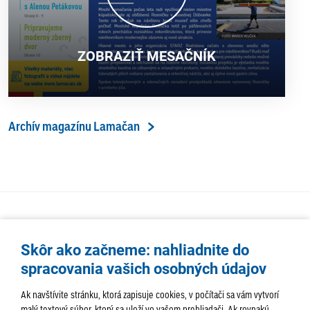
ZOBRAZIŤ MESAČNÍK
Archív magazínu Lamačan
Skôr ako začneme: nahliadnite do
spracovania vašich osobných údajov
Ak navštívite stránku, ktorá zapisuje cookies, v počítači sa vám vytvorí
malý textový súbor, ktorý sa uloží vo vašom prehliadači. Ak rovnakú