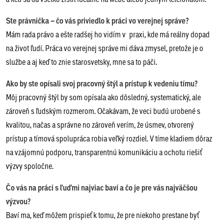
Ste právnička – čo vás priviedlo k práci vo verejnej správe?
Mám rada právo a ešte radšej ho vidím v praxi, kde má reálny dopad
na život ľudí. Práca vo verejnej správe mi dáva zmysel, pretože je o
službe a aj keď to znie starosvetsky, mne sa to páči.
Ako by ste opísali svoj pracovný štýl a prístup k vedeniu tímu?
Môj pracovný štýl by som opísala ako dôsledný, systematický, ale
zároveň s ľudským rozmerom. Očakávam, že veci budú urobené s
kvalitou, načas a správne no zároveň verím, že úsmev, otvorený
prístup a tímová spolupráca robia veľký rozdiel. V tíme kladiem dôraz
na vzájomnú podporu, transparentnú komunikáciu a ochotu riešiť
výzvy spoločne.
Čo vás na práci s ľuďmi najviac baví a čo je pre vás najväčšou
výzvou?
Baví ma, keď môžem prispieť k tomu, že pre niekoho prestane byť