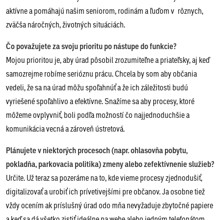
aktívne a pomáhajú našim seniorom, rodinám a ľuďom v rôznych,
zväčša náročných, životných situáciách.
Čo považujete za svoju prioritu po nástupe do funkcie?
Mojou prioritou je, aby úrad pôsobil zrozumiteľne a priateľsky, aj keď
samozrejme robíme serióznu prácu. Chcela by som aby občania
vedeli, že sa na úrad môžu spoľahnúť a že ich záležitosti budú
vyriešené spoľahlivo a efektívne. Snažíme sa aby procesy, ktoré
môžeme ovplyvniť, boli podľa možností čo najjednoduchšie a
komunikácia vecná a zároveň ústretová.
Plánujete v niektorých procesoch (napr. ohlasovňa pobytu,
pokladňa, parkovacia politika) zmeny alebo zefektívnenie služieb?
Určite. Už teraz sa pozeráme na to, kde vieme procesy zjednodušiť,
digitalizovať a urobiť ich prívetivejšími pre občanov. Ja osobne tiež
vždy ocením ak príslušný úrad odo mňa nevyžaduje zbytočné papiere
a keď sa dá všetko zistiť ideálne na webe alebo jedným telefonátom.