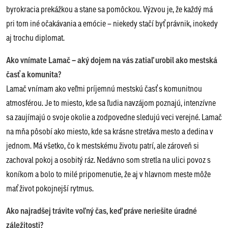
byrokracia prekážkou a stane sa pomôckou. Výzvou je, že každý má
pri tom iné očakávania a emócie – niekedy stačí byť právnik, inokedy
aj trochu diplomat.
Ako vnímate Lamač – aký dojem na vás zatiaľ urobil ako mestská
časť a komunita?
Lamač vnímam ako veľmi príjemnú mestskú časť s komunitnou
atmosférou. Je to miesto, kde sa ľudia navzájom poznajú, intenzívne
sa zaujímajú o svoje okolie a zodpovedne sledujú veci verejné. Lamač
na mňa pôsobí ako miesto, kde sa krásne stretáva mesto a dedina v
jednom. Má všetko, čo k mestskému životu patrí, ale zároveň si
zachoval pokoj a osobitý ráz. Nedávno som stretla na ulici povoz s
koníkom a bolo to milé pripomenutie, že aj v hlavnom meste môže
mať život pokojnejší rytmus.
Ako najradšej trávite voľný čas, keď práve neriešite úradné
záležitosti?