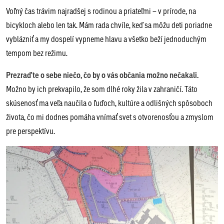
Voľný čas trávim najradšej s rodinou a priateľmi – v prírode, na
bicykloch alebo len tak. Mám rada chvíle, keď sa môžu deti poriadne
vyblázniť a my dospelí vypneme hlavu a všetko beží jednoduchým
tempom bez režimu.
Prezraďte o sebe niečo, čo by o vás občania možno nečakali.
Možno by ich prekvapilo, že som dlhé roky žila v zahraničí. Táto
skúsenosť ma veľa naučila o ľuďoch, kultúre a odlišných spôsoboch
života, čo mi dodnes pomáha vnímať svet s otvorenosťou a zmyslom
pre perspektívu.