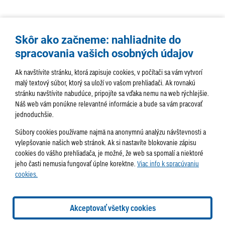
Skôr ako začneme: nahliadnite do
spracovania vašich osobných údajov
Ak navštívite stránku, ktorá zapisuje cookies, v počítači sa vám vytvorí
malý textový súbor, ktorý sa uloží vo vašom prehliadači. Ak rovnakú
stránku navštívite nabudúce, pripojíte sa vďaka nemu na web rýchlejšie.
AKTUALITY
TÉMA
SAMOSPRÁVA
Náš web vám ponúkne relevantné informácie a bude sa vám pracovať
jednoduchšie.
SERVIS
ROZHOVORY
KULTÚRA
Súbory cookies používame najmä na anonymnú analýzu návštevnosti a
HISTÓRIA
PODUJATIA
vylepšovanie našich web stránok. Ak si nastavíte blokovanie zápisu
cookies do vášho prehliadača, je možné, že web sa spomalí a niektoré
jeho časti nemusia fungovať úplne korektne.
Viac info k spracúvaniu
cookies.
Správa obsahu:
webmaster@lamac.sk
Informácie:
info@lamac.sk
Dispečing:
dispecing@lamac.sk
Doručovanie
Akceptovať všetky cookies
novín
Tlačené vydania
Sadzobník inzercie