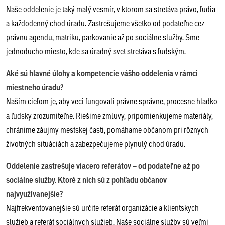
Naše oddelenie je taký malý vesmír, v ktorom sa stretáva právo, ľudia
a každodenný chod úradu. Zastrešujeme všetko od podateľne cez
právnu agendu, matriku, parkovanie až po sociálne služby. Sme
jednoducho miesto, kde sa úradný svet stretáva s ľudským.
Aké sú hlavné úlohy a kompetencie vášho oddelenia v rámci
miestneho úradu?
Naším cieľom je, aby veci fungovali právne správne, procesne hladko
a ľudsky zrozumiteľne. Riešime zmluvy, pripomienkujeme materiály,
chránime záujmy mestskej časti, pomáhame občanom pri rôznych
životných situáciách a zabezpečujeme plynulý chod úradu.
Oddelenie zastrešuje viacero referátov – od podateľne až po
sociálne služby. Ktoré z nich sú z pohľadu občanov
najvyužívanejšie?
Najfrekventovanejšie sú určite referát organizácie a klientskych
služieb a referát sociálnych služieb. Naše sociálne služby sú veľmi