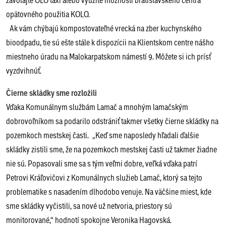
opätovného použitia KOLO.
Ak vám chýbajú kompostovateľné vrecká na zber kuchynského
bioodpadu, tie sú ešte stále k dispozícii na Klientskom centre nášho
miestneho úradu na Malokarpatskom námestí 9. Môžete si ich prísť
vyzdvihnúť.
Čierne skládky sme rozložili
Vďaka Komunálnym službám Lamač a mnohým lamačským
dobrovoľníkom sa podarilo odstrániť takmer všetky čierne skládky na
pozemkoch mestskej časti. „Keď sme naposledy hľadali ďalšie
skládky zistili sme, že na pozemkoch mestskej časti už takmer žiadne
nie sú. Popasovali sme sa s tým veľmi dobre, veľká vďaka patrí
Petrovi Kráľovičovi z Komunálnych služieb Lamač, ktorý sa tejto
problematike s nasadením dlhodobo venuje. Na väčšine miest, kde
sme skládky vyčistili, sa nové už netvoria, priestory sú
monitorované,“ hodnotí spokojne Veronika Hagovská.