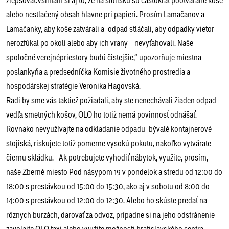
alebo nestlačený obsah hlavne pri papieri. Prosím Lamačanov a
Lamačanky, aby koše zatvárali a odpad stláčali, aby odpadky vietor
nerozfúkal po okolí alebo aby ich vrany nevyťahovali. Naše
spoločné verejnépriestory budú čistejšie,“ upozorňuje miestna
poslankyňa a predsedníčka Komisie životného prostredia a
hospodárskej stratégie Veronika Hagovská.
Radi by sme vás taktiež požiadali, aby ste nenechávali žiaden odpad
vedľa smetných košov, OLO ho totiž nemá povinnosť odnášať.
Rovnako nevyužívajte na odkladanie odpadu bývalé kontajnerové
stojiská, riskujete totiž pomerne vysokú pokutu, nakoľko vytvárate
čiernu skládku. Ak potrebujete vyhodiť nábytok, využite, prosím,
naše Zberné miesto Pod násypom 19 v pondelok a stredu od 12:00 do
18:00 s prestávkou od 15:00 do 15:30, ako aj v sobotu od 8:00 do
14:00 s prestávkou od 12:00 do 12:30. Alebo ho skúste predať na
rôznych burzách, darovať za odvoz, prípadne si na jeho odstránenie
zavolajte OLO taxi alebo využite možnosti bratislavského centra