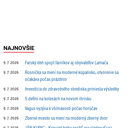
NAJNOVŠIE
Farský deň spojil farníkov aj obyvateľov Lamača
9. 7. 2026
Rosnička sa mení na moderné kúpalisko, otvorenie sa
9. 7. 2026
očakáva počas prázdnin
Investícia do zdravotného strediska priniesla výsledky
9. 7. 2026
S deťmi na kolesách na novom ihrisku
9. 7. 2026
Vagus vyzýva k všímavosti počas horúčav
9. 7. 2026
Zberné miesto sa mení na moderný zberný dvor
9. 7. 2026
JÁN KURIC: „Koncert treba prežiť, nie sledovať cez
9. 7. 2026