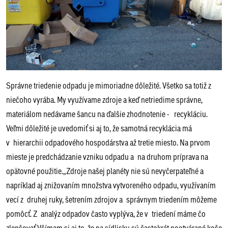
Správne triedenie odpadu je mimoriadne dôležité. Všetko sa totiž z
niečoho vyrába. My využívame zdroje a keď netriedime správne,
materiálom nedávame šancu na ďalšie zhodnotenie - recykláciu.
Veľmi dôležité je uvedomiť si aj to, že samotná recyklácia má
v hierarchii odpadového hospodárstva až tretie miesto. Na prvom
mieste je predchádzanie vzniku odpadu a na druhom príprava na
opätovné použitie.„Zdroje našej planéty nie sú nevyčerpateľné a
napríklad aj znižovaním množstva vytvoreného odpadu, využívaním
vecí z druhej ruky, šetrením zdrojov a správnym triedením môžeme
pomôcť. Z analýz odpadov často vyplýva, že v triedení máme čo
zlepšovať.Všímam si aj to, že na sídlisku sú častokrát pootvárané koše