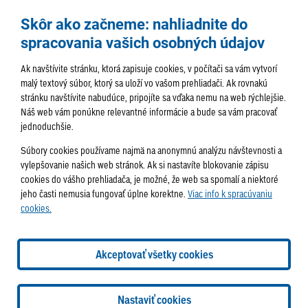
Skôr ako začneme: nahliadnite do
spracovania vašich osobných údajov
Ak navštívite stránku, ktorá zapisuje cookies, v počítači sa vám vytvorí
malý textový súbor, ktorý sa uloží vo vašom prehliadači. Ak rovnakú
stránku navštívite nabudúce, pripojíte sa vďaka nemu na web rýchlejšie.
AKTUALITY
TÉMA
SAMOSPRÁVA
Náš web vám ponúkne relevantné informácie a bude sa vám pracovať
jednoduchšie.
SERVIS
ROZHOVORY
KULTÚRA
Súbory cookies používame najmä na anonymnú analýzu návštevnosti a
HISTÓRIA
PODUJATIA
vylepšovanie našich web stránok. Ak si nastavíte blokovanie zápisu
cookies do vášho prehliadača, je možné, že web sa spomalí a niektoré
jeho časti nemusia fungovať úplne korektne.
Viac info k spracúvaniu
cookies.
Správa obsahu:
webmaster@lamac.sk
Informácie:
info@lamac.sk
Dispečing:
dispecing@lamac.sk
Doručovanie
Akceptovať všetky cookies
novín
Tlačené vydania
Sadzobník inzercie
2026 © Mestská časť Bratislava-Lamač
Tvorba web stránok
a
Nastaviť cookies
redakčný systém
od
AlejTech, spol. s r.o.
Nastavenia cookies