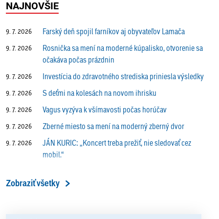
NAJNOVŠIE
Farský deň spojil farníkov aj obyvateľov Lamača
9. 7. 2026
Rosnička sa mení na moderné kúpalisko, otvorenie sa
9. 7. 2026
očakáva počas prázdnin
Investícia do zdravotného strediska priniesla výsledky
9. 7. 2026
S deťmi na kolesách na novom ihrisku
9. 7. 2026
Vagus vyzýva k všímavosti počas horúčav
9. 7. 2026
Zberné miesto sa mení na moderný zberný dvor
9. 7. 2026
JÁN KURIC: „Koncert treba prežiť, nie sledovať cez
9. 7. 2026
mobil.“
Prečo vlaky v Lamači trúbia aj v noci?
9. 7. 2026
Zobraziť všetky
ALENA PETÁKOVÁ: „Splnila som si všetko, čo som si
9. 7. 2026
ako riaditeľka predsavzala.“
13. ročník Simultánky pod lipami v Lamači priniesol
18. 6. 2026