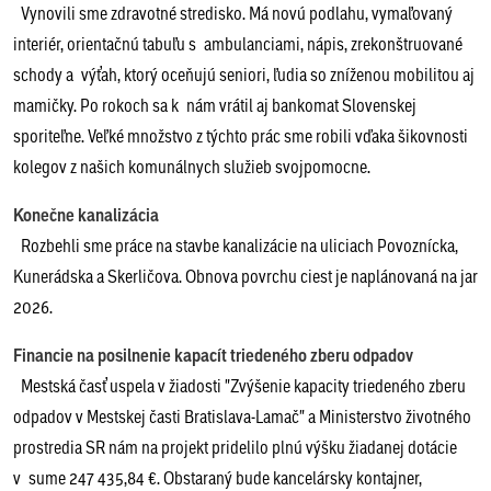
Vynovili sme zdravotné stredisko. Má novú podlahu, vymaľovaný
interiér, orientačnú tabuľu s ambulanciami, nápis, zrekonštruované
schody a výťah, ktorý oceňujú seniori, ľudia so zníženou mobilitou aj
mamičky. Po rokoch sa k nám vrátil aj bankomat Slovenskej
sporiteľne. Veľké množstvo z týchto prác sme robili vďaka šikovnosti
kolegov z našich komunálnych služieb svojpomocne.
Konečne kanalizácia
Rozbehli sme práce na stavbe kanalizácie na uliciach Povoznícka,
Kunerádska a Skerličova. Obnova povrchu ciest je naplánovaná na jar
2026.
Financie na posilnenie kapacít triedeného zberu odpadov
Mestská časť uspela v žiadosti "Zvýšenie kapacity triedeného zberu
odpadov v Mestskej časti Bratislava-Lamač" a Ministerstvo životného
prostredia SR nám na projekt pridelilo plnú výšku žiadanej dotácie
v sume 247 435,84 €. Obstaraný bude kancelársky kontajner,