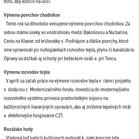
toho, aby končili na ulici.
Výmena povrchov chodníkov
Tento rok sa dlhodobo venujeme výmene povrchov chodníkov. Za
sebou máme úseky vo vnútrobloku medzi Bakošovou a Na barine,
Cestu na Klanec od križovatky s Podhájom a ďalšie povrchy, ktoré
sme opravovali po rozkopávkach rozvodov tepla, plynu či kanalizácie.
Opravy sa dočkali aj schody pri bežeckom ováli a pri Tescu.
Výmena rozvodov tepla
V apríli sa začali práce na výmene rozvodov tepla v rámci projektu
s dotáciou z Modernizačného fondu. Investícia do modernejšieho
rozvodného systému prinesie predovšetkým úsporu na
každoročných havarijných opravách, ako aj zníženie tepelných strát
a efektívnejšie fungovanie CZT.
Rozálske hody
Vlajková loď našich kultúrnych podujatí k nám koncom leta