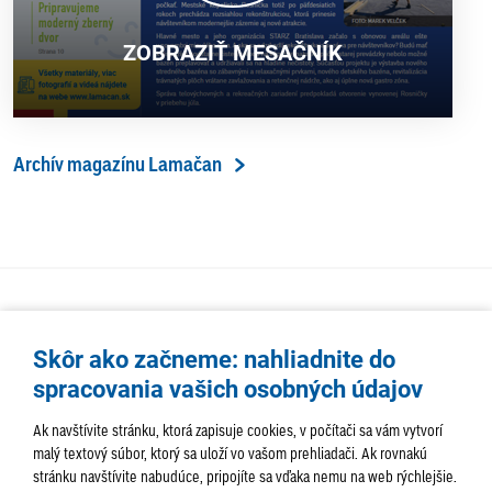
ZOBRAZIŤ MESAČNÍK
Archív magazínu Lamačan
Skôr ako začneme: nahliadnite do
spracovania vašich osobných údajov
Ak navštívite stránku, ktorá zapisuje cookies, v počítači sa vám vytvorí
malý textový súbor, ktorý sa uloží vo vašom prehliadači. Ak rovnakú
stránku navštívite nabudúce, pripojíte sa vďaka nemu na web rýchlejšie.
AKTUALITY
TÉMA
SAMOSPRÁVA