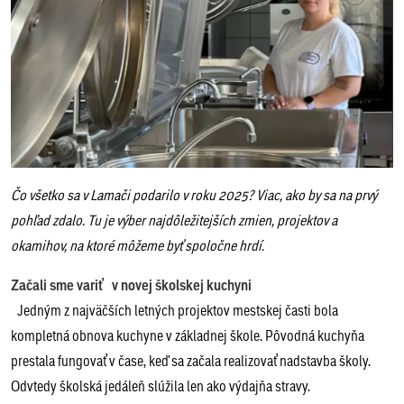
Čo všetko sa v Lamači podarilo v roku 2025? Viac, ako by sa na prvý
pohľad zdalo. Tu je výber najdôležitejších zmien, projektov a
okamihov, na ktoré môžeme byť spoločne hrdí.
Začali sme variť v novej školskej kuchyni
Jedným z najväčších letných projektov mestskej časti bola
kompletná obnova kuchyne v základnej škole. Pôvodná kuchyňa
prestala fungovať v čase, keď sa začala realizovať nadstavba školy.
Odvtedy školská jedáleň slúžila len ako výdajňa stravy.