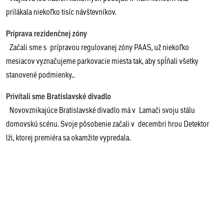
prilákala niekoľko tisíc návštevníkov.
Príprava rezidenčnej zóny
Začali sme s prípravou regulovanej zóny PAAS, už niekoľko
mesiacov vyznačujeme parkovacie miesta tak, aby spĺňali všetky
stanovené podmienky..
Privítali sme Bratislavské divadlo
Novovznikajúce Bratislavské divadlo má v Lamači svoju stálu
domovskú scénu. Svoje pôsobenie začali v decembri hrou Detektor
lži, ktorej premiéra sa okamžite vypredala.