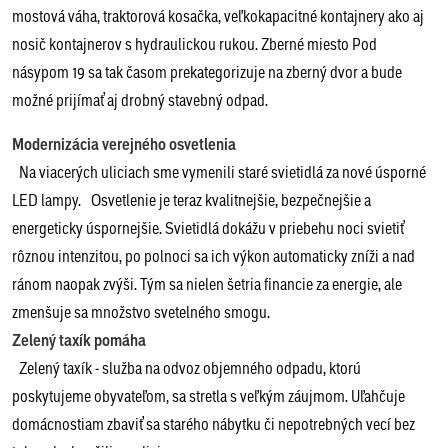
mostová váha, traktorová kosačka, veľkokapacitné kontajnery ako aj
nosič kontajnerov s hydraulickou rukou. Zberné miesto Pod
násypom 19 sa tak časom prekategorizuje na zberný dvor a bude
možné prijímať aj drobný stavebný odpad.
Modernizácia verejného osvetlenia
Na viacerých uliciach sme vymenili staré svietidlá za nové úsporné
LED lampy. Osvetlenie je teraz kvalitnejšie, bezpečnejšie a
energeticky úspornejšie. Svietidlá dokážu v priebehu noci svietiť
rôznou intenzitou, po polnoci sa ich výkon automaticky zníži a nad
ránom naopak zvýši. Tým sa nielen šetria financie za energie, ale
zmenšuje sa množstvo svetelného smogu.
Zelený taxík pomáha
Zelený taxík - služba na odvoz objemného odpadu, ktorú
poskytujeme obyvateľom, sa stretla s veľkým záujmom. Uľahčuje
domácnostiam zbaviť sa starého nábytku či nepotrebných vecí bez