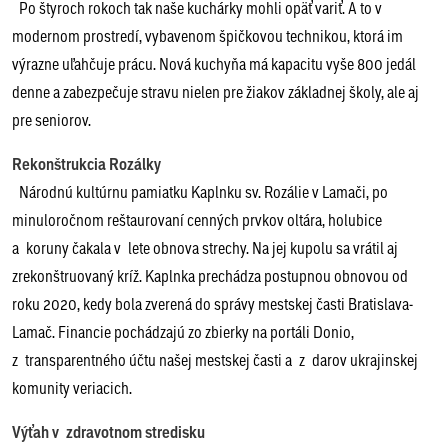
Po štyroch rokoch tak naše kuchárky mohli opäť variť. A to v
modernom prostredí, vybavenom špičkovou technikou, ktorá im
výrazne uľahčuje prácu. Nová kuchyňa má kapacitu vyše 800 jedál
denne a zabezpečuje stravu nielen pre žiakov základnej školy, ale aj
pre seniorov.
Rekonštrukcia Rozálky
Národnú kultúrnu pamiatku Kaplnku sv. Rozálie v Lamači, po
minuloročnom reštaurovaní cenných prvkov oltára, holubice
a koruny čakala v lete obnova strechy. Na jej kupolu sa vrátil aj
zrekonštruovaný kríž. Kaplnka prechádza postupnou obnovou od
roku 2020, kedy bola zverená do správy mestskej časti Bratislava-
Lamač. Financie pochádzajú zo zbierky na portáli Donio,
z transparentného účtu našej mestskej časti a z darov ukrajinskej
komunity veriacich.
Výťah v zdravotnom stredisku