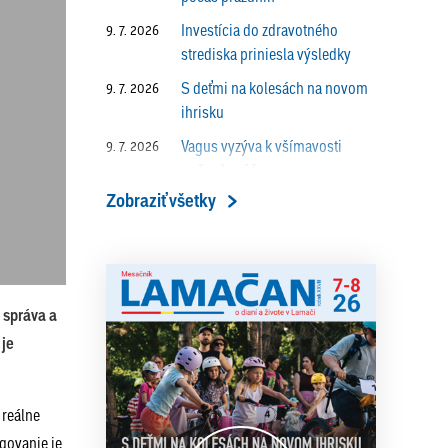
Investícia do zdravotného
9. 7. 2026
strediska priniesla výsledky
S deťmi na kolesách na novom
9. 7. 2026
ihrisku
Vagus vyzýva k všímavosti
9. 7. 2026
počas horúčav
Zobraziť všetky
Zberné miesto sa mení na
9. 7. 2026
moderný zberný dvor
JÁN KURIC: „Koncert treba
9. 7. 2026
prežiť, nie sledovať cez mobil.“
 správa a
Prečo vlaky v Lamači trúbia aj v
9. 7. 2026
 je
noci?
ALENA PETÁKOVÁ: „Splnila
9. 7. 2026
som si všetko, čo som si ako
 reálne
riaditeľka predsavzala.“
govanie je