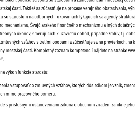
stskej časti. Taktiež sa zúčastňuje na procese verejného obstarávania, vý
u so starostom na odborných rokovaniach týkajúcich sa agendy štruktur
ho mechanizmu, Švajčiarskeho finančného mechanizmu a iných dotačnýc
rebných úkonov, smerujúcich k uzavretiu dohôd, prípadne zmlúv, t.j. do
zmluvných vzťahov s tretími osobami a zúčastňuje sa na previerkach, na 
gány mestskej časti. Kompletný zoznam kompetencií nájdete na stránke ww
.
 na výkon funkcie starostu:
enia vstupovať do zmluvných vzťahov, ktorých dôsledkom je vznik, zmena
ných mimo pracovného pomeru.
úlade s príslušnými ustanoveniami zákona o obecnom zriadení zanikne jeh