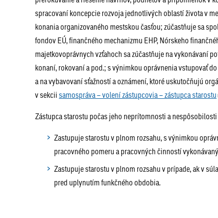
spracovaní koncepcie rozvoja jednotlivých oblastí života v me
konania organizovaného mestskou časťou; zúčastňuje sa spol
fondov EÚ, finančného mechanizmu EHP, Nórskeho finančné
majetkovoprávnych vzťahoch sa zúčastňuje na vykonávaní pot
konaní, rokovaní a pod.; s výnimkou oprávnenia vstupovať do 
a na vybavovaní sťažností a oznámení, ktoré uskutočňujú or
v sekcii
samospráva – volení zástupcovia – zástupca starostu
Zástupca starostu počas jeho neprítomnosti a nespôsobilosti
Zastupuje starostu v plnom rozsahu, s výnimkou oprávn
pracovného pomeru a pracovných činností vykonáva
Zastupuje starostu v plnom rozsahu v prípade, ak v s
pred uplynutím funkčného obdobia.