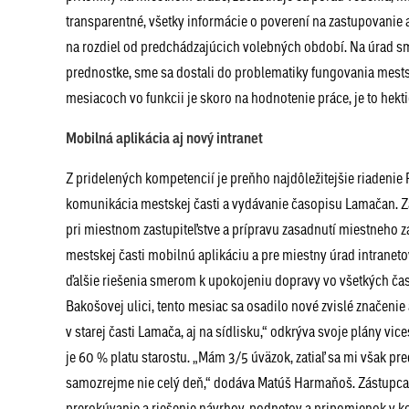
transparentné, všetky informácie o poverení na zastupovanie a
na rozdiel od predchádzajúcich volebných období. Na úrad s
prednostke, sme sa dostali do problematiky fungovania mestsk
mesiacoch vo funkcii je skoro na hodnotenie práce, je to hekti
Mobilná aplikácia aj nový intranet
Z pridelených kompetencií je preňho najdôležitejšie riadenie 
komunikácia mestskej časti a vydávanie časopisu Lamačan. Z
pri miestnom zastupiteľstve a prípravu zasadnutí miestneho za
mestskej časti mobilnú aplikáciu a pre miestny úrad intrane
ďalšie riešenia smerom k upokojeniu dopravy vo všetkých čas
Bakošovej ulici, tento mesiac sa osadilo nové zvislé značen
v starej časti Lamača, aj na sídlisku,“ odkrýva svoje plány vi
je 60 % platu starostu. „Mám 3/5 úväzok, zatiaľ sa mi však pr
samozrejme nie celý deň,“ dodáva Matúš Harmaňoš. Zástupca 
prerokúvanie a riešenie návrhov, podnetov a pripomienok v k