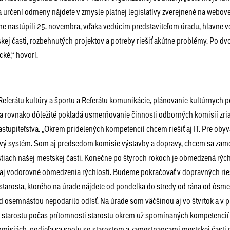
 určení odmeny nájdete v zmysle platnej legislatívy zverejnené na webove
me nastúpili 25. novembra, vďaka vedúcim predstaviteľom úradu, hlavne v
ej časti, rozbehnutých projektov a potreby riešiť akútne problémy. Po dv
cké,“ hovorí.
Referátu kultúry a športu a Referátu komunikácie, plánovanie kultúrnych p
a rovnako dôležité pokladá usmerňovanie činnosti odborných komisií zr
stupiteľstva. „Okrem pridelených kompetencií chcem riešiť aj IT. Pre obyv
tový systém. Som aj predsedom komisie výstavby a dopravy, chcem sa zame
tiach našej mestskej časti. Konečne po štyroch rokoch je obmedzená rých
ie aj vodorovné obmedzenia rýchlosti. Budeme pokračovať v dopravných rie
cestarosta, ktorého na úrade nájdete od pondelka do stredy od rána od ôsmej
ed osemnástou nepodarilo odísť. Na úrade som väčšinou aj vo štvrtok a v p
starostu počas prítomnosti starostu okrem už spomínaných kompetencií 
omisiách, podieľa sa spolu so starostom a zamestnancami mestskej časti 