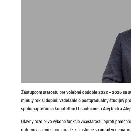
Zástupcom starostu pre volebné obdobie 2022 – 2026 sa s
minulý rok si doplnil vzdelanie o postgraduálny študijný
spolumajiteľom a konateľom IT spoločností AlejTech a Alej
Hlavný rozdiel vo výkone funkcie vicestarostu oproti predch
prítomný na miestnom úrade, zúčastňuje sa porád vedenia, má 