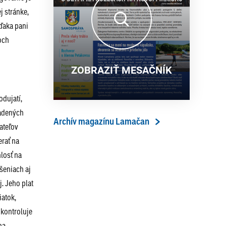
13. ročník Simultánky pod
18. 6. 2026
j stránke,
lipami v Lamači priniesol
ďaka pani
výborný šach aj príjemnú
och
komunitnú atmosféru
ZOBRAZIŤ MESAČNÍK
odujatí,
iadených
Archív magazínu Lamačan
ateľov
rať na
losť na
šeniach aj
. Jeho plat
iatok,
kontroluje
na