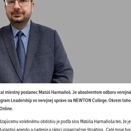
tal miestny poslanec Matúš Harmaňoš. Je absolventom odboru verejná
 program Leadership vo verejnej správe na NEWTON College. Okrem toho
Online.
ádzajúcemu volebnému obdobiu je podľa slov Matúša Harmaňoša ten, že je
vlastnú agendu a riadenie v rámci organizačnej štruktúry. „Celé moje fun