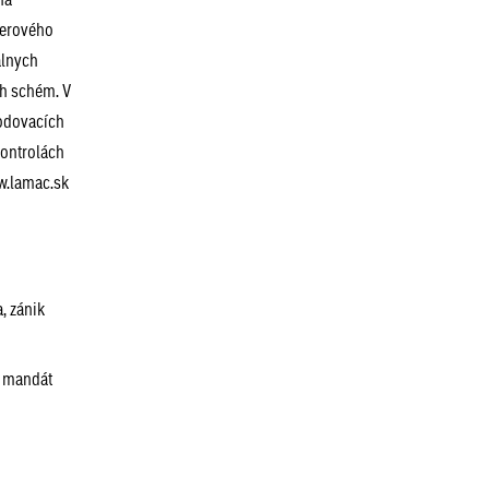
berového
álnych
h schém. V
hodovacích
kontrolách
w.lamac.sk
, zánik
o mandát