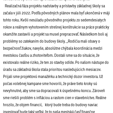
Realizačná fáza projektu nadstavby a prístavby základnej školy sa
začala v júli 2022. Podľa pôvodných plánov mala byť ukončená v máji
tohto roku. Kvôli nesúladu pôvodného projektu zo sedemdesiatych
rokov a reálnym vyhotovením strešnej konštrukcie sa práce prakticky
okamžite zastavili a projekt sa musel prepracovať. Následkom boli aj
problémy so zatekaním do budovy školy. „Rodičia mali obavy o
bezpečnosť žiakov, navyše, absolútne chýbala koordinácia medzi
mestskou časťou a zhotoviteľom. Dostali sme sa do situácie, že
existovalo reálne riziko, že ten zo stavby odíde. Po našom nástupe do
úradu sa základná škola stala prioritou nasledujúcich mesiacov.
Prijali sme projektovú manažérku a technický dozor investora. Už
počas volebnej kampane sme hovorili, že práve tieto kroky sú
nevyhnutné, aby sme sa dopracovali k úspešnému koncu. Zároveň
sme riešili problém s infláciou a rastom cien v stavebníctve. Reálne
hrozilo, že objem financií, ktorý bude treba do budovy naviac
investovať bude taký veľký, že to naša mestská časť finančne