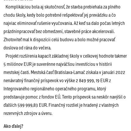
Komplikáciou bola aj skutočnosť, že stavba prebiehala za plného
chodu školy, kedy bolo potrebné rešpektovať jej prevádzku a čo
najviac eliminovať rušenie vyučovania. Až keď sa dalo počas letných
prázdninpracovať bez obmedzení, stavebné práce akcelerovali.
Zhotoviteľ mal k dispozícii celú budovu a bolo možné pracovať
doslova od rána do večera.
Projekt rozšírenia kapacít základnej školy v celkovej hodnote takmer
5 miliónov EUR je suverénne najväčšou investíciou v histórii
mestskej časti. Mestská časť Bratislava-Lamač získala v januári 2022
nenávratný finančný príspevok vo výške 2 849 999, 19 EUR z
Integrovaného regionálneho operačného programu, ktorý
predstavuje pomoc z fondov EÚ. Tento príspevok sa neskôr navýšil o
ďalších 599 999,83 EUR. Finančný rozdiel je hradený z vlastných
rezervných zdrojov a úveru.
Ako ďalej?