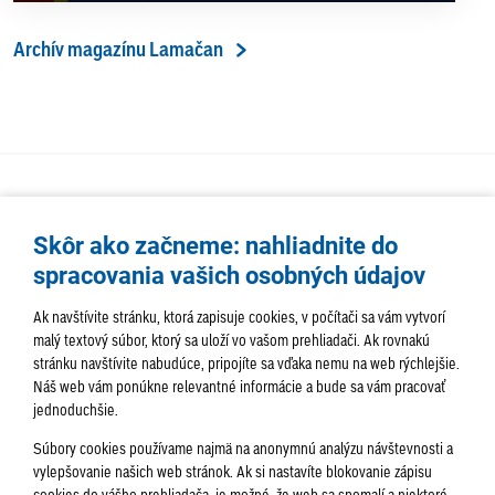
Archív magazínu Lamačan
Skôr ako začneme: nahliadnite do
spracovania vašich osobných údajov
Ak navštívite stránku, ktorá zapisuje cookies, v počítači sa vám vytvorí
malý textový súbor, ktorý sa uloží vo vašom prehliadači. Ak rovnakú
stránku navštívite nabudúce, pripojíte sa vďaka nemu na web rýchlejšie.
AKTUALITY
TÉMA
SAMOSPRÁVA
Náš web vám ponúkne relevantné informácie a bude sa vám pracovať
jednoduchšie.
SERVIS
ROZHOVORY
KULTÚRA
Súbory cookies používame najmä na anonymnú analýzu návštevnosti a
HISTÓRIA
PODUJATIA
vylepšovanie našich web stránok. Ak si nastavíte blokovanie zápisu
cookies do vášho prehliadača, je možné, že web sa spomalí a niektoré