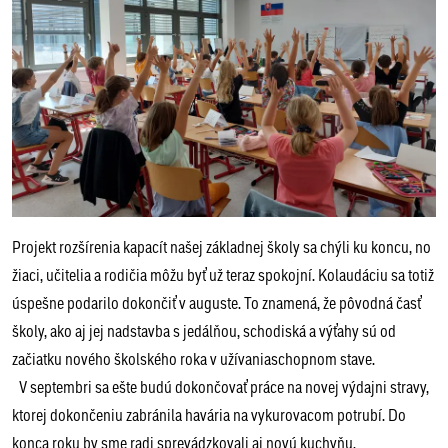
Projekt rozšírenia kapacít našej základnej školy sa chýli ku koncu, no
žiaci, učitelia a rodičia môžu byť už teraz spokojní. Kolaudáciu sa totiž
úspešne podarilo dokončiť v auguste. To znamená, že pôvodná časť
školy, ako aj jej nadstavba s jedálňou, schodiská a výťahy sú od
začiatku nového školského roka v užívaniaschopnom stave.
V septembri sa ešte budú dokončovať práce na novej výdajni stravy,
ktorej dokončeniu zabránila havária na vykurovacom potrubí. Do
konca roku by sme radi sprevádzkovali aj novú kuchyňu.