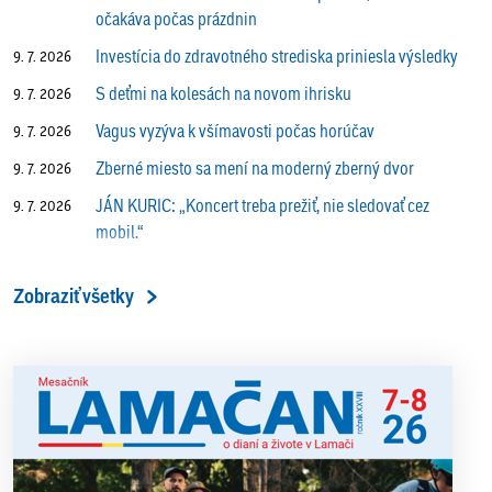
očakáva počas prázdnin
Investícia do zdravotného strediska priniesla výsledky
9. 7. 2026
S deťmi na kolesách na novom ihrisku
9. 7. 2026
Vagus vyzýva k všímavosti počas horúčav
9. 7. 2026
Zberné miesto sa mení na moderný zberný dvor
9. 7. 2026
JÁN KURIC: „Koncert treba prežiť, nie sledovať cez
9. 7. 2026
mobil.“
Prečo vlaky v Lamači trúbia aj v noci?
9. 7. 2026
Zobraziť všetky
ALENA PETÁKOVÁ: „Splnila som si všetko, čo som si
9. 7. 2026
ako riaditeľka predsavzala.“
13. ročník Simultánky pod lipami v Lamači priniesol
18. 6. 2026
výborný šach aj príjemnú komunitnú atmosféru