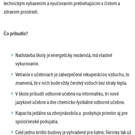
technickým vybavením a vyučovaním prebiehajúcim v čistom a
zdravom prostredí.
Čo pribudlo?
Nadstavba školy je energeticky nezávislá, má vlastné
vykurovanie.
Vetranie v učebniach je zabezpečené rekuperáciou vzduchu, to
znamená, že v nich bude vždy čerstvý vzduch bez straty tepla.
V škole pribudli odborné učebne na informatiku, tri nové
jazykové učebne a dve chemicko-fyzikálne odborné učebne.
Kapacita jedálne sa zdvojnásobila a poskytuje priestor aj pre
spoločenské podujatia.
Celé jedno krídlo budovy je vyhradené pre šatne. Skrinky tak už