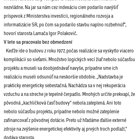
nezvládne. Na jar sa nám cez indexáciu cien podarilo navýšiť
príspevok z Ministerstva investícii, regionálneho rozvoja a
informatizácie SR, po čom sa podarilo stavbu naplno rozbehnúť“,
hovorí starosta Lamača Igor Polakovič.
V lete sa pracovalo bez obmedzení
Keďže ide o budovu z roku 1977, počas realizácie sa vyskytlo viacero
komplikácii so sieťami. Množstvo logických vecí žiaľ nebolo súčasťou
projektu a museli sa doobjednávať navyše, prípadne sme ich
realizáciu museli odsunúť na neskoršie obdobie. „Nadstavba je
prakticky energeticky sebestačná. Nachádza sa v nej rekuperácia
vzduchu a na streche je tepelné čerpadlo. Mnohých určite prekvapí, že
pôvodná „kachličková časť budovy“ nebola zateplená. Ani toto
nebolo súčasťou projektu, prípadne nebolo možné zateplenie
zafinancovať z pôvodnej dotácie. Preto už hľadáme ďalšie externé
zdroje na zvýšenie energetickej efektivity aj prvých troch podlaží,“
dodáva starosta.