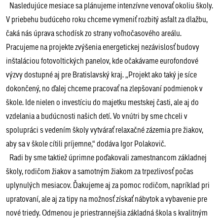
Nasledujúce mesiace sa plánujeme intenzívne venovať okoliu školy.
V priebehu budúceho roku chceme vymeniť rozbitý asfalt za dlažbu,
čaká nás úprava schodísk zo strany voľnočasového areálu.
Pracujeme na projekte zvýšenia energetickej nezávislosť budovy
inštaláciou fotovoltických panelov, kde očakávame eurofondové
výzvy dostupné aj pre Bratislavský kraj. „Projekt ako taký je síce
dokončený, no ďalej chceme pracovať na zlepšovaní podmienok v
škole. Ide nielen o investíciu do majetku mestskej časti, ale aj do
vzdelania a budúcnosti našich detí. Vo vnútri by sme chceli v
spolupráci s vedením školy vytvárať relaxačné zázemia pre žiakov,
aby sa v škole cítili príjemne,“ dodáva Igor Polakovič.
Radi by sme taktiež úprimne poďakovali zamestnancom základnej
školy, rodičom žiakov a samotným žiakom za trpezlivosť počas
uplynulých mesiacov. Ďakujeme aj za pomoc rodičom, napríklad pri
upratovaní, ale aj za tipy na možnosť získať nábytok a vybavenie pre
nové triedy. Odmenou je priestrannejšia základná škola s kvalitným