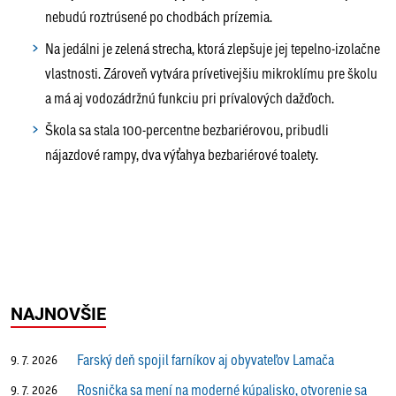
nebudú roztrúsené po chodbách prízemia.
Na jedálni je zelená strecha, ktorá zlepšuje jej tepelno-izolačne
vlastnosti. Zároveň vytvára prívetivejšiu mikroklímu pre školu
a má aj vodozádržnú funkciu pri prívalových dažďoch.
Škola sa stala 100-percentne bezbariérovou, pribudli
nájazdové rampy, dva výťahya bezbariérové toalety.
NAJNOVŠIE
Farský deň spojil farníkov aj obyvateľov Lamača
9. 7. 2026
Rosnička sa mení na moderné kúpalisko, otvorenie sa
9. 7. 2026