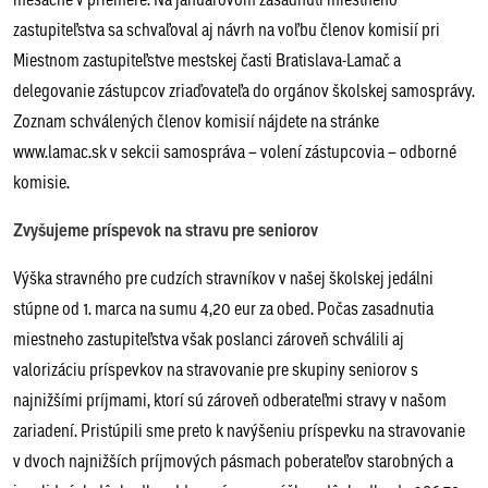
zastupiteľstva sa schvaľoval aj návrh na voľbu členov komisií pri
Miestnom zastupiteľstve mestskej časti Bratislava-Lamač a
delegovanie zástupcov zriaďovateľa do orgánov školskej samosprávy.
Zoznam schválených členov komisií nájdete na stránke
www.lamac.sk v sekcii samospráva – volení zástupcovia – odborné
komisie.
Zvyšujeme príspevok na stravu pre seniorov
Výška stravného pre cudzích stravníkov v našej školskej jedálni
stúpne od 1. marca na sumu 4,20 eur za obed. Počas zasadnutia
miestneho zastupiteľstva však poslanci zároveň schválili aj
valorizáciu príspevkov na stravovanie pre skupiny seniorov s
najnižšími príjmami, ktorí sú zároveň odberateľmi stravy v našom
zariadení. Pristúpili sme preto k navýšeniu príspevku na stravovanie
v dvoch najnižších príjmových pásmach poberateľov starobných a