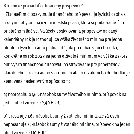
Kto môže požiadať o finančný príspevok?
Žiadateľom o poskytnutie finančného príspevku je fyzická osoba s
trvalým pobytom na území mestskej časti, ktorá si podá žiadosť na
príslušnom tlačive. Na účely poskytovania príspevkov na daný
kalendárny rok je rozhodujúca výška životného minima pre jednu
plnoletú fyzickú osobu platná od 1.júla predchádzajúceho roka,
konkrétne na rok 2023 sa jedná o životné minimum vo výške 234,42
eur. Výška finančného príspevku na stravovanie pre poberateľov
starobného, predčasného starobného alebo invalidného dôchodku je
stanovená nasledovným spôsobom:
a) nepresahuje 1,65-násobok sumy životného minima, príspevok na
jeden obed vo výške 2,40 EUR;
b) presahuje 1,65-násobok sumy životného minima, ale zároveň
nepresahuje 2,1-násobok sumy životného minima, príspevok na jeden
obed vo výške 1,10 EUR;