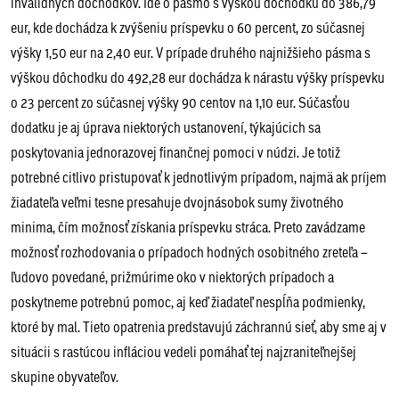
invalidných dôchodkov. Ide o pásmo s výškou dôchodku do 386,79
eur, kde dochádza k zvýšeniu príspevku o 60 percent, zo súčasnej
výšky 1,50 eur na 2,40 eur. V prípade druhého najnižšieho pásma s
výškou dôchodku do 492,28 eur dochádza k nárastu výšky príspevku
o 23 percent zo súčasnej výšky 90 centov na 1,10 eur. Súčasťou
dodatku je aj úprava niektorých ustanovení, týkajúcich sa
poskytovania jednorazovej finančnej pomoci v núdzi. Je totiž
potrebné citlivo pristupovať k jednotlivým prípadom, najmä ak príjem
žiadateľa veľmi tesne presahuje dvojnásobok sumy životného
minima, čím možnosť získania príspevku stráca. Preto zavádzame
možnosť rozhodovania o prípadoch hodných osobitného zreteľa –
ľudovo povedané, prižmúrime oko v niektorých prípadoch a
poskytneme potrebnú pomoc, aj keď žiadateľ nespĺňa podmienky,
ktoré by mal. Tieto opatrenia predstavujú záchrannú sieť, aby sme aj v
situácii s rastúcou infláciou vedeli pomáhať tej najzraniteľnejšej
skupine obyvateľov.