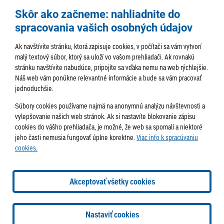
Skôr ako začneme: nahliadnite do
spracovania vašich osobných údajov
Ak navštívite stránku, ktorá zapisuje cookies, v počítači sa vám vytvorí
malý textový súbor, ktorý sa uloží vo vašom prehliadači. Ak rovnakú
stránku navštívite nabudúce, pripojíte sa vďaka nemu na web rýchlejšie.
AKTUALITY
TÉMA
SAMOSPRÁVA
Náš web vám ponúkne relevantné informácie a bude sa vám pracovať
jednoduchšie.
SERVIS
ROZHOVORY
KULTÚRA
Súbory cookies používame najmä na anonymnú analýzu návštevnosti a
HISTÓRIA
PODUJATIA
vylepšovanie našich web stránok. Ak si nastavíte blokovanie zápisu
cookies do vášho prehliadača, je možné, že web sa spomalí a niektoré
jeho časti nemusia fungovať úplne korektne.
Viac info k spracúvaniu
cookies.
Správa obsahu:
webmaster@lamac.sk
Informácie:
info@lamac.sk
Dispečing:
dispecing@lamac.sk
Doručovanie
Akceptovať všetky cookies
novín
Tlačené vydania
Sadzobník inzercie
2026 © Mestská časť Bratislava-Lamač
Tvorba web stránok
a
Nastaviť cookies
redakčný systém
od
AlejTech, spol. s r.o.
Nastavenia cookies