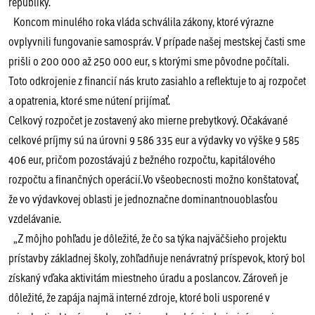
republiky.
Koncom minulého roka vláda schválila zákony, ktoré výrazne
ovplyvnili fungovanie samospráv. V prípade našej mestskej časti sme
prišli o 200 000 až 250 000 eur, s ktorými sme pôvodne počítali.
Toto odkrojenie z financií nás kruto zasiahlo a reflektuje to aj rozpočet
a opatrenia, ktoré sme nútení prijímať.
Celkový rozpočet je zostavený ako mierne prebytkový. Očakávané
celkové príjmy sú na úrovni 9 586 335 eur a výdavky vo výške 9 585
406 eur, pričom pozostávajú z bežného rozpočtu, kapitálového
rozpočtu a finančných operácií.Vo všeobecnosti možno konštatovať,
že vo výdavkovej oblasti je jednoznačne dominantnouoblasťou
vzdelávanie.
„Z môjho pohľadu je dôležité, že čo sa týka najväčšieho projektu
prístavby základnej školy, zohľadňuje nenávratný príspevok, ktorý bol
získaný vďaka aktivitám miestneho úradu a poslancov. Zároveň je
dôležité, že zapája najmä interné zdroje, ktoré boli usporené v