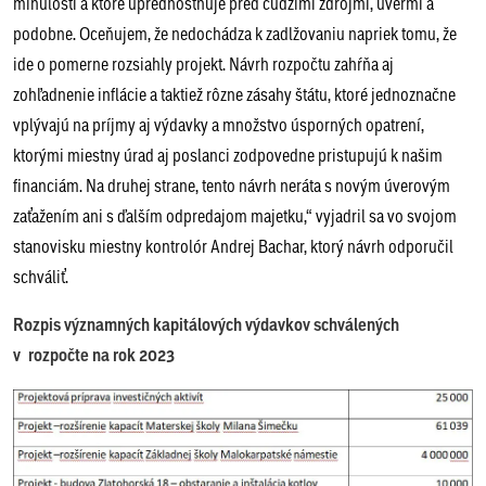
minulosti a ktoré uprednostňuje pred cudzími zdrojmi, úvermi a
podobne. Oceňujem, že nedochádza k zadlžovaniu napriek tomu, že
ide o pomerne rozsiahly projekt. Návrh rozpočtu zahŕňa aj
zohľadnenie inflácie a taktiež rôzne zásahy štátu, ktoré jednoznačne
vplývajú na príjmy aj výdavky a množstvo úsporných opatrení,
ktorými miestny úrad aj poslanci zodpovedne pristupujú k našim
financiám. Na druhej strane, tento návrh neráta s novým úverovým
zaťažením ani s ďalším odpredajom majetku,“ vyjadril sa vo svojom
stanovisku miestny kontrolór Andrej Bachar, ktorý návrh odporučil
schváliť.
Rozpis významných kapitálových výdavkov schválených
v rozpočte na rok 2023