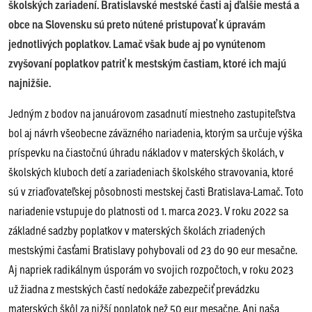
školských zariadení. Bratislavské mestské časti aj ďalšie mestá a
obce na Slovensku sú preto nútené pristupovať k úpravám
jednotlivých poplatkov. Lamač však bude aj po vynútenom
zvyšovaní poplatkov patriť k mestským častiam, ktoré ich majú
najnižšie.
Jedným z bodov na januárovom zasadnutí miestneho zastupiteľstva
bol aj návrh všeobecne záväzného nariadenia, ktorým sa určuje výška
príspevku na čiastočnú úhradu nákladov v materských školách, v
školských kluboch detí a zariadeniach školského stravovania, ktoré
sú v zriaďovateľskej pôsobnosti mestskej časti Bratislava-Lamač. Toto
nariadenie vstupuje do platnosti od 1. marca 2023. V roku 2022 sa
základné sadzby poplatkov v materských školách zriadených
mestskými časťami Bratislavy pohybovali od 23 do 90 eur mesačne.
Aj napriek radikálnym úsporám vo svojich rozpočtoch, v roku 2023
už žiadna z mestských častí nedokáže zabezpečiť prevádzku
materských škôl za nižší poplatok než 50 eur mesačne. Ani naša