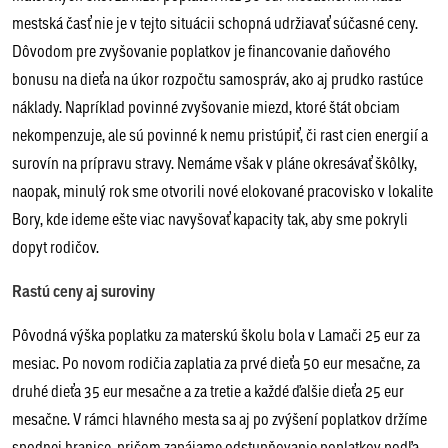
mestská časť nie je v tejto situácii schopná udržiavať súčasné ceny.
Dôvodom pre zvyšovanie poplatkov je financovanie daňového
bonusu na dieťa na úkor rozpočtu samospráv, ako aj prudko rastúce
náklady. Napríklad povinné zvyšovanie miezd, ktoré štát obciam
nekompenzuje, ale sú povinné k nemu pristúpiť, či rast cien energií a
surovín na prípravu stravy. Nemáme však v pláne okresávať škôlky,
naopak, minulý rok sme otvorili nové elokované pracovisko v lokalite
Bory, kde ideme ešte viac navyšovať kapacity tak, aby sme pokryli
dopyt rodičov.
Rastú ceny aj suroviny
Pôvodná výška poplatku za materskú školu bola v Lamači 25 eur za
mesiac. Po novom rodičia zaplatia za prvé dieťa 50 eur mesačne, za
druhé dieťa 35 eur mesačne a za tretie a každé ďalšie dieťa 25 eur
mesačne. V rámci hlavného mesta sa aj po zvýšení poplatkov držíme
spodnej hranice, pričom zapájame odstupňovanie poplatkov podľa