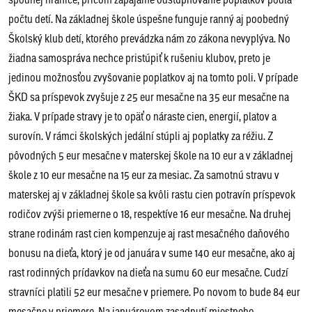
počtu detí. Na základnej škole úspešne funguje ranný aj poobedný
Školský klub detí, ktorého prevádzka nám zo zákona nevyplýva. No
žiadna samospráva nechce pristúpiť k rušeniu klubov, preto je
jedinou možnosťou zvyšovanie poplatkov aj na tomto poli. V prípade
ŠKD sa príspevok zvyšuje z 25 eur mesačne na 35 eur mesačne na
žiaka. V prípade stravy je to opäť o náraste cien, energií, platov a
surovín. V rámci školských jedální stúpli aj poplatky za réžiu. Z
pôvodných 5 eur mesačne v materskej škole na 10 eur a v základnej
škole z 10 eur mesačne na 15 eur za mesiac. Za samotnú stravu v
materskej aj v základnej škole sa kvôli rastu cien potravín príspevok
rodičov zvýši priemerne o 18, respektíve 16 eur mesačne. Na druhej
strane rodinám rast cien kompenzuje aj rast mesačného daňového
bonusu na dieťa, ktorý je od januára v sume 140 eur mesačne, ako aj
rast rodinných prídavkov na dieťa na sumu 60 eur mesačne. Cudzí
stravníci platili 52 eur mesačne v priemere. Po novom to bude 84 eur
mesačne v priemere. Na januárovom zasadnutí miestneho